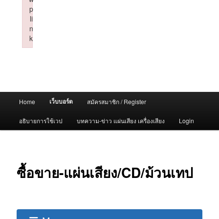
p
li
n
k
Failed to initialize plugin: wplink
Main
เว็บบอร์ด
Home
สมัครสมาชิก / Register
menu
อธิบายการใช้เวป
บทความ-ข่าว แผ่นเสียง เครื่องเสียง
Login
ซื้อขาย-แผ่นเสียง/CD/ม้วนเทป