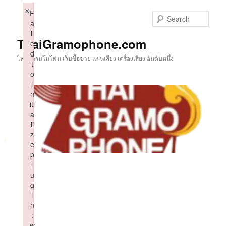
Skip
×
F
to
Sear
a
primary
il
content
ThaiGramophone.com
e
d
ไทยแกรมโมโฟน เว็บซื้อขาย แผ่นเสียง เครื่องเสียง อันดับหนึ่ง
t
o
i
n
iti
a
li
z
e
p
l
u
g
i
n
:
w