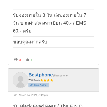
รับจองภายใน 3 วัน ส่งของภายใน 7
วัน บวกค่าส่งลงทะเบียน 40.- / EMS
60.- ครับ
ขอบคุณมากครับ
C
C
0
0
l
l
i
i
c
c
k
k
f
f
Bestphone
o
o
@bestphone
r
r
t
t
700 Posts
h
h
Topic Author
u
u
m
m
b
b
s
s
#2
· March 18, 2021, 2:49 pm
d
u
o
p
w
.
n
1) Black Eyed Peas / The E.N.D.
.