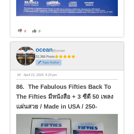
C
C
0
0
l
l
i
i
c
c
k
k
f
f
ocean
o
o
@ocean
r
r
t
t
32,366 Posts
h
h
Topic Author
u
u
m
m
b
b
s
s
#6
· April 15, 2026, 4:24 pm
d
u
o
p
w
.
86. The Fabulous Fifties Back To
n
.
The Fifties มีหนังสือ + 3 ซีดี 50 เพลง
แผ่นสวย / Made in USA / 250-