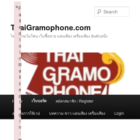
Skip
×
F
to
Sear
a
primary
il
content
ThaiGramophone.com
e
d
ไทยแกรมโมโฟน เว็บซื้อขาย แผ่นเสียง เครื่องเสียง อันดับหนึ่ง
t
o
i
n
iti
a
li
z
e
p
Main
เว็บบอร์ด
Home
สมัครสมาชิก / Register
l
menu
u
อธิบายการใช้เวป
บทความ-ข่าว แผ่นเสียง เครื่องเสียง
Login
g
i
n
:
w