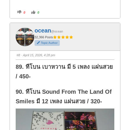
C
C
0
0
l
l
i
i
c
c
k
k
f
f
ocean
o
o
@ocean
r
r
t
t
32,366 Posts
h
h
Topic Author
u
u
m
m
b
b
s
s
#8
· April 15, 2026, 4:28 pm
d
u
o
p
w
.
89. ทีโบน เบาหวาน มี 5 เพลง แผ่นสวย
n
.
/ 450-
90. ทีโบน Sound From The Land Of
Smiles มี 12 เพลง แผ่นสวย / 320-