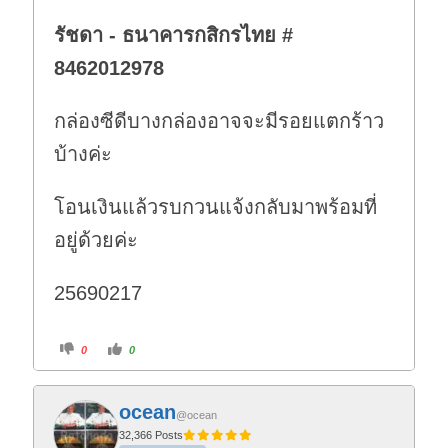
รัชดา - ธนาคารกสิกรไทย #
8462012978
กล่องซีดีบางกล่องอาจจะมีรอยแตกร้าว
บ้างค่ะ
โอนเงินแล้วรบกวนแจ้งกลับมาพร้อมที่
อยู่ด้วยค่ะ
25690217
C
C
0
0
l
l
i
i
c
c
k
k
f
f
ocean
o
o
@ocean
r
r
t
t
32,366 Posts
h
h