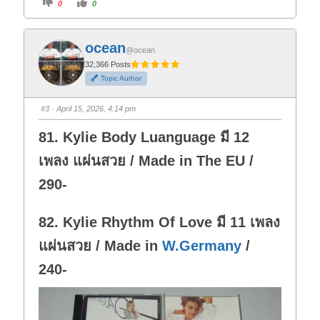
C
C
0
0
l
l
i
i
c
c
k
k
f
f
ocean
o
o
@ocean
r
r
t
t
32,366 Posts
h
h
Topic Author
u
u
m
m
b
b
s
s
#3
· April 15, 2026, 4:14 pm
d
u
o
p
w
.
81. Kylie Body Luanguage มี 12
n
.
เพลง แผ่นสวย / Made in The EU /
290-
82. Kylie Rhythm Of Love มี 11 เพลง
แผ่นสวย / Made in
W.Germany
/
240-