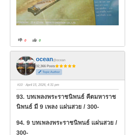
C
C
0
0
l
l
i
i
c
c
k
k
f
f
ocean
o
o
@ocean
r
r
t
t
32,366 Posts
h
h
Topic Author
u
u
m
m
b
b
s
s
#10
· April 15, 2026, 4:31 pm
d
u
o
p
w
.
93. บทเพลงพระราชนิพนธ์ คีตมหาราช
n
.
นิพนธ์ มี 9 เพลง แผ่นสวย / 300-
94. 9 บทเพลงพระราชนิพนธ์ แผ่นสวย /
300-