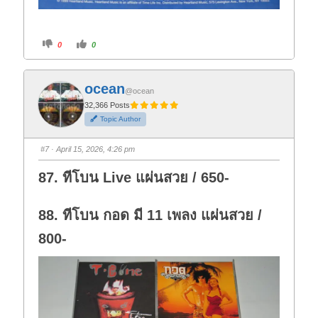
C
C
0
0
l
l
i
i
c
c
k
k
f
f
ocean
o
o
@ocean
r
r
t
t
32,366 Posts
h
h
Topic Author
u
u
m
m
b
b
s
s
#7
· April 15, 2026, 4:26 pm
d
u
o
p
w
.
87. ทีโบน Live แผ่นสวย / 650-
n
.
88. ทีโบน กอด มี 11 เพลง แผ่นสวย /
800-