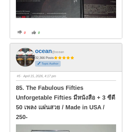
C
C
0
0
l
l
i
i
c
c
k
k
f
f
ocean
o
o
@ocean
r
r
t
t
32,366 Posts
h
h
Topic Author
u
u
m
m
b
b
s
s
#5
· April 15, 2026, 4:17 pm
d
u
o
p
w
.
85. The Fabulous Fifties
n
.
Unforgetable Fifties มีหนังสือ + 3 ซีดี
50 เพลง แผ่นสวย / Made in USA /
250-