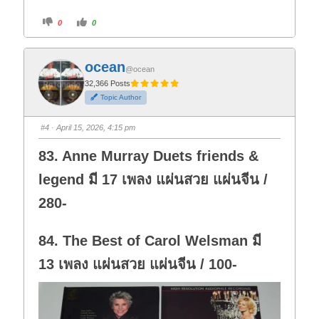
C
C
0
0
l
l
i
i
c
c
k
k
f
f
ocean
o
o
@ocean
r
r
t
t
32,366 Posts
h
h
Topic Author
u
u
m
m
b
b
s
s
#4
· April 15, 2026, 4:15 pm
d
u
o
p
w
.
83. Anne Murray Duets friends &
n
.
legend มี 17 เพลง แผ่นสวย แผ่นจีน /
280-
84. The Best of Carol Welsman มี
13 เพลง แผ่นสวย แผ่นจีน / 100-