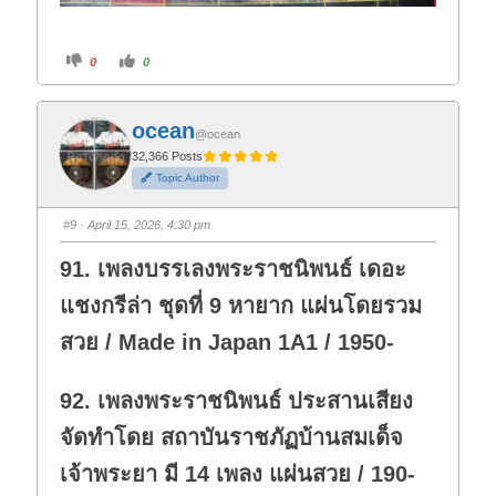
C
C
0
0
l
l
i
i
c
c
k
k
f
f
ocean
o
o
@ocean
r
r
t
t
32,366 Posts
h
h
Topic Author
u
u
m
m
b
b
s
s
#9
· April 15, 2026, 4:30 pm
d
u
o
p
w
.
91. เพลงบรรเลงพระราชนิพนธ์ เดอะ
n
.
แชงกรีล่า ชุดที่ 9 หายาก แผ่นโดยรวม
สวย / Made in Japan 1A1 / 1950-
92. เพลงพระราชนิพนธ์ ประสานเสียง
จัดทำโดย สถาบันราชภัฏบ้านสมเด็จ
เจ้าพระยา มี 14 เพลง แผ่นสวย / 190-