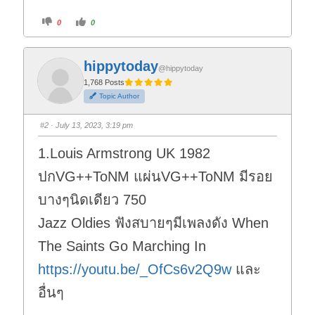
C
C
0
0
l
l
i
i
c
c
k
k
f
f
hippytoday
o
o
@hippytoday
r
r
t
t
1,768 Posts
h
h
Topic Author
u
u
m
m
b
b
s
s
#2
· July 13, 2023, 3:19 pm
d
u
o
p
w
.
1.Louis Armstrong UK 1982
n
.
ปกVG++ToNM แผ่นVG++ToNM มีรอย
บางๆนิดเดียว 750
Jazz Oldies ฟังสบายๆมีเพลงดัง When
The Saints Go Marching In
https://youtu.be/_OfCs6v2Q9w
และ
อื่นๆ