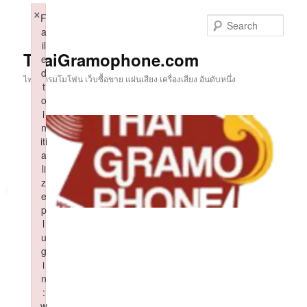
Skip
×
F
to
Sear
a
primary
il
content
ThaiGramophone.com
e
d
ไทยแกรมโมโฟน เว็บซื้อขาย แผ่นเสียง เครื่องเสียง อันดับหนึ่ง
t
o
i
n
iti
a
li
z
e
p
l
u
g
i
n
:
w