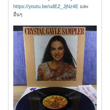
https://youtu.be/udEZ_JjNz4E
และ
อื่นๆ