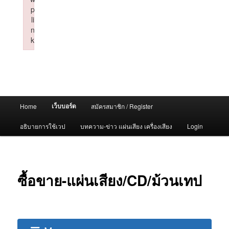
p
li
n
k
Failed to initialize plugin: wplink
Main
เว็บบอร์ด
Home
สมัครสมาชิก / Register
menu
อธิบายการใช้เวป
บทความ-ข่าว แผ่นเสียง เครื่องเสียง
Login
ซื้อขาย-แผ่นเสียง/CD/ม้วนเทป