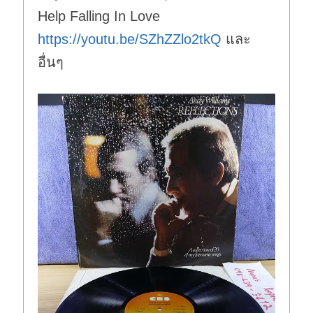
Help Falling In Love
https://youtu.be/SZhZZlo2tkQ
และ
อื่นๆ