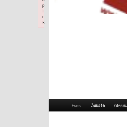
p
li
n
k
Failed to initialize plugin: wplink
Main
Home
เว็บบอร์ด
สมัครสม
menu