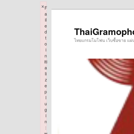
×
F
Skip
a
to
il
e
primary
ThaiGramoph
d
content
t
ไทยแกรมโมโฟน เว็บซื้อขาย แผ่นเส
o
i
n
iti
a
li
z
e
p
l
u
g
i
n
:
w