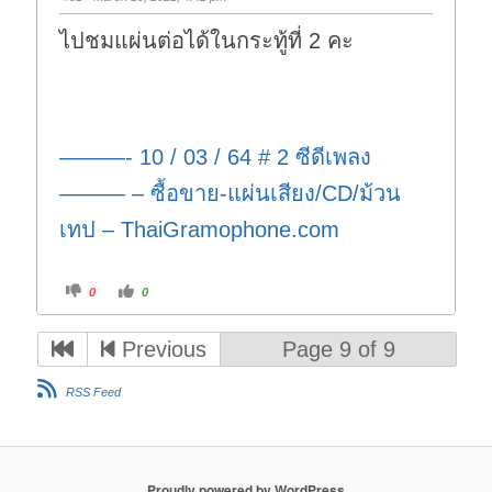
ไปชมแผ่นต่อได้ในกระทู้ที่ 2 คะ
———- 10 / 03 / 64 # 2 ซีดีเพลง
——— – ซื้อขาย-แผ่นเสียง/CD/ม้วน
เทป – ThaiGramophone.com
C
C
0
0
l
l
i
i
c
c
k
k
Previous
Page 9 of 9
f
f
o
o
r
r
t
t
RSS Feed
h
h
u
u
m
m
b
b
s
s
d
u
o
p
w
.
Proudly powered by WordPress