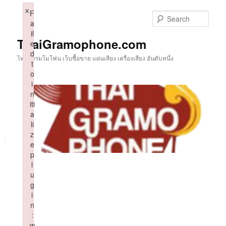
Skip
×
F
to
Sear
a
primary
il
content
ThaiGramophone.com
e
d
ไทยแกรมโมโฟน เว็บซื้อขาย แผ่นเสียง เครื่องเสียง อันดับหนึ่ง
t
o
i
n
iti
a
li
z
e
p
l
u
g
i
n
:
w