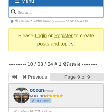
Menu
Forum
Navigation
Forum
ซื้อขาย-แผ่นเสียง/CD/ม้วนเทป
---------- 10 / 03 / 64 # 1 ซีด …
breadcrumbs
-
Please
Login
or
Register
to create
You
posts and topics.
are
here:
---------- 10 / 03 / 64 # 1 ซีดีเพลง ---------
Previous
Page 9 of 9
ocean
@ocean
32,366 Posts
Topic Author
#81
· March 10, 2021, 4:42 pm