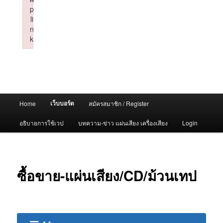
p
li
n
k
Failed to initialize plugin: wplink
Main
เว็บบอร์ด
Home
สมัครสมาชิก / Register
menu
อธิบายการใช้เวป
บทความ-ข่าว แผ่นเสียง เครื่องเสียง
Login
ซื้อขาย-แผ่นเสียง/CD/ม้วนเทป