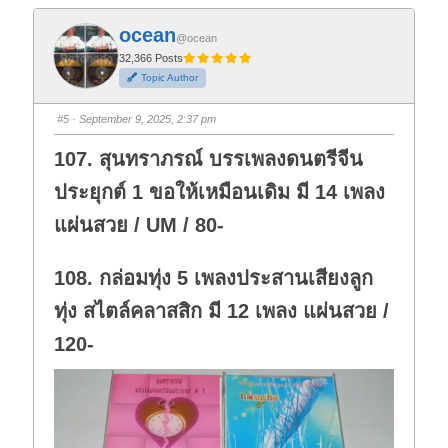
c
c
k
k
f
f
ocean
o
o
@ocean
r
r
t
t
32,366 Posts
h
h
Topic Author
u
u
m
m
b
b
s
s
#5
· September 9, 2025, 2:37 pm
d
u
o
p
w
.
107. สุนทราภรณ์ บรรเพลงดนตรีจีน
n
.
ประยุกต์ 1 ขอให้เหมือนเดิม มี 14 เพลง
แผ่นสวย / UM / 80-
108. กล่อมทุ่ง 5 เพลงประสานเสียงลูก
ทุ่ง สไตล์คลาสสิก มี 12 เพลง แผ่นสวย /
120-