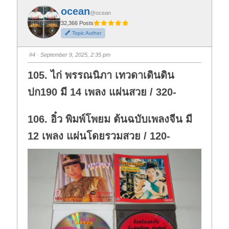
k
k
f
f
ocean
o
o
@ocean
r
r
t
t
32,366 Posts
h
h
Topic Author
u
u
m
m
b
b
s
s
#4
· September 9, 2025, 2:35 pm
d
u
o
p
w
.
105. ไก่ พรรณนิภา เทวดาเดินดิน
n
.
ปก190 มี 14 เพลง แผ่นสวย / 320-
106. อิ๋ว พิมพ์โพยม ต้นฉบับเพลงจีน มี
12 เพลง แผ่นโดยรวมสวย / 120-