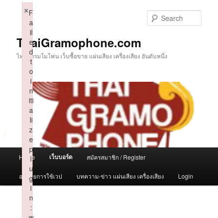
Skip
×
F
to
Sear
a
primary
il
content
ThaiGramophone.com
e
d
ไทยแกรมโมโฟน เว็บซื้อขาย แผ่นเสียง เครื่องเสียง อันดับหนึ่ง
t
o
i
n
iti
a
li
z
e
p
Main
เว็บบอร์ด
Home
สมัครสมาชิก / Register
l
menu
u
อธิบายการใช้เวป
บทความ-ข่าว แผ่นเสียง เครื่องเสียง
Login
g
i
n
:
w