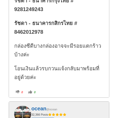
รัชดา - ธนาคารกรุงไทย #
9281249243
รัชดา - ธนาคารกสิกรไทย #
8462012978
กล่องซีดีบางกล่องอาจจะมีรอยแตกร้าว
บ้างค่ะ
โอนเงินแล้วรบกวนแจ้งกลับมาพร้อมที่
อยู่ด้วยค่ะ
C
C
0
0
l
l
i
i
c
c
k
k
f
f
ocean
o
o
@ocean
r
r
t
t
32,366 Posts
h
h