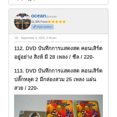
l
l
i
i
c
c
k
k
f
f
ocean
o
o
@ocean
r
r
t
t
32,366 Posts
h
h
Topic Author
u
u
m
m
b
b
s
s
#8
· September 9, 2025, 2:49 pm
d
u
o
p
w
.
112. DVD บันทึกการแสดงสด คอนเสิร์ต
n
.
อยู่อย่าง สิงห์ มี 28 เพลง / ซีล / 220-
113. DVD บันทึกการแสดงสด คอนเสิร์ต
ปลั๊กหลุด 2 มีกล่องสวม 25 เพลง แผ่น
สวย / 220-