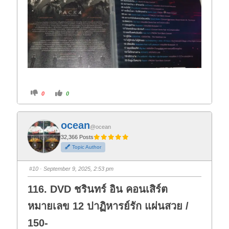
C
C
0
0
l
l
i
i
c
c
k
k
f
f
ocean
o
o
@ocean
r
r
t
t
32,366 Posts
h
h
Topic Author
u
u
m
m
b
b
s
s
#10
· September 9, 2025, 2:53 pm
d
u
o
p
w
.
116. DVD ชรินทร์ อิน คอนเสิร์ต
n
.
หมายเลข 12 ปาฏิหารย์รัก แผ่นสวย /
150-