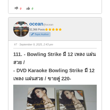
C
C
0
0
l
l
i
i
c
c
k
k
f
f
ocean
o
o
@ocean
r
r
t
t
32,366 Posts
h
h
Topic Author
u
u
m
m
b
b
s
s
#7
· September 9, 2025, 2:43 pm
d
u
o
p
w
.
111. - Bowling Strike มี 12 เพลง แผ่น
n
.
สวย /
- DVD Karaoke Bowling Strike มี 12
เพลง แผ่นสวย / ขายคู่ 220-