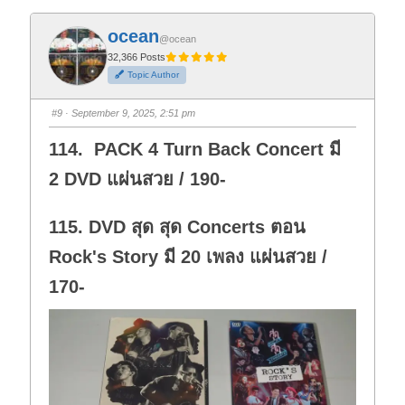
c
c
k
k
f
f
ocean
o
o
@ocean
r
r
t
t
32,366 Posts
h
h
Topic Author
u
u
m
m
b
b
s
s
#9
· September 9, 2025, 2:51 pm
d
u
o
p
w
.
114. PACK 4 Turn Back Concert มี
n
.
2 DVD แผ่นสวย / 190-
115. DVD สุด สุด Concerts ตอน
Rock's Story มี 20 เพลง แผ่นสวย /
170-