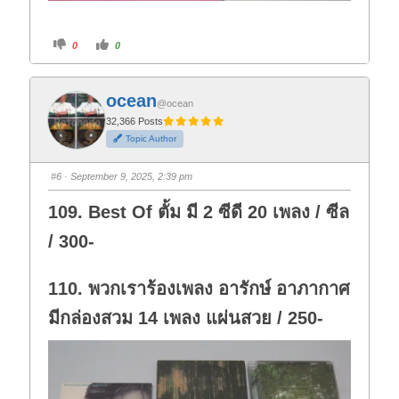
C
C
0
0
l
l
i
i
c
c
k
k
f
f
ocean
o
o
@ocean
r
r
t
t
32,366 Posts
h
h
Topic Author
u
u
m
m
b
b
s
s
#6
· September 9, 2025, 2:39 pm
d
u
o
p
w
.
109. Best Of ตั้ม มี 2 ซีดี 20 เพลง / ซีล
n
.
/ 300-
110. พวกเราร้องเพลง อารักษ์ อาภากาศ
มีกล่องสวม 14 เพลง แผ่นสวย / 250-