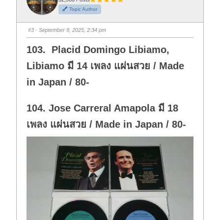
h
h
Topic Author
u
u
m
m
b
b
s
s
#3
· September 9, 2025, 2:34 pm
d
u
o
p
w
.
103. Placid Domingo Libiamo,
n
.
Libiamo มี 14 เพลง แผ่นสวย / Made
in Japan / 80-
104. Jose Carreral Amapola มี 18
เพลง แผ่นสวย / Made in Japan / 80-