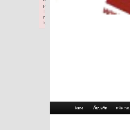
p
li
n
k
Failed to initialize plugin: wplink
Main
Home
เว็บบอร์ด
สมัครสม
menu