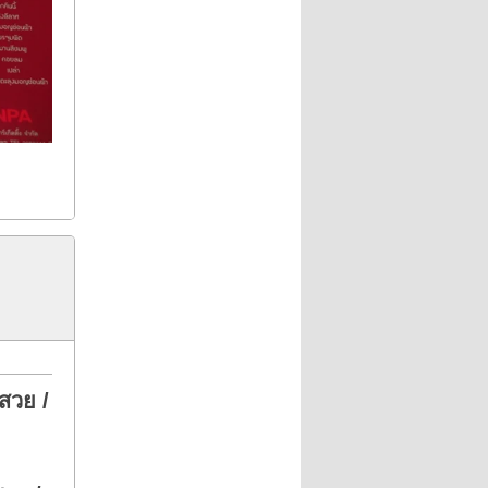
นสวย /