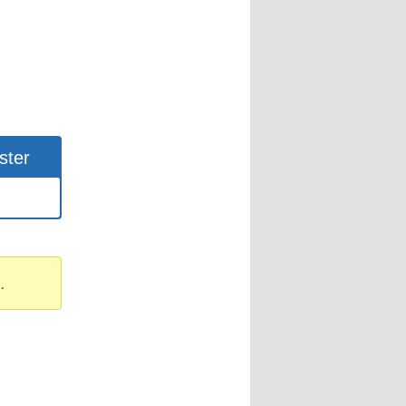
ster
.