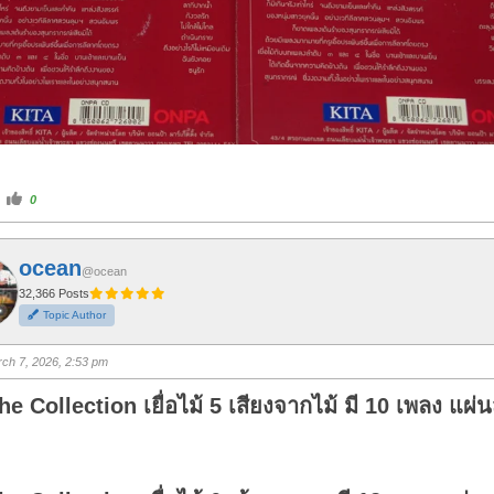
C
0
l
i
c
k
f
ocean
o
@ocean
r
t
32,366 Posts
h
Topic Author
u
m
b
s
ch 7, 2026, 2:53 pm
u
p
.
he Collection เยื่อไม้ 5 เสียงจากไม้ มี 10 เพลง แผ่