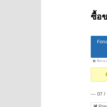
ซื้อ
Forum
For
Navigat
Forum
ซื้อขาย-
breadcrumb
-
You
are
here:
--- 07 /
Prev