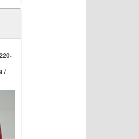
 220-
ย /