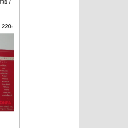
สวย /
/ 220-