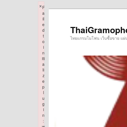
×
F
Skip
a
to
il
e
primary
ThaiGramoph
d
content
t
ไทยแกรมโมโฟน เว็บซื้อขาย แผ่นเส
o
i
n
iti
a
li
z
e
p
l
u
g
i
n
:
w