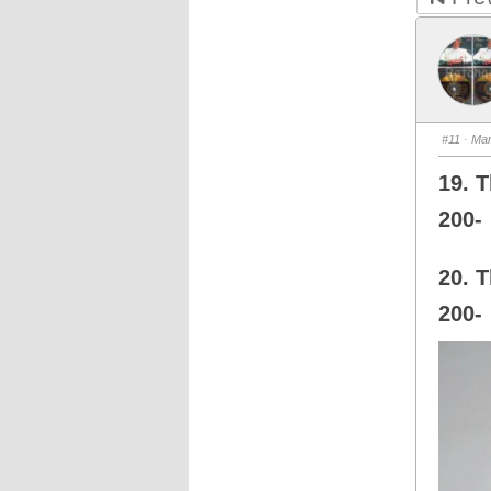
#11
· Mar
19. T
200-
20. T
200-