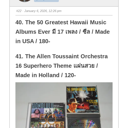
m
m
b
b
s
s
#22
· January 6, 2026, 12:26 pm
d
u
o
p
w
.
40. The 50 Greatest Hawaii Music
n
.
Albums Ever มี 17 เพลง / ซีล / Made
in USA / 180-
41. The Allen Toussaint Orchestra
16 Superhero Theme แผ่นสวย /
Made in Holland / 120-