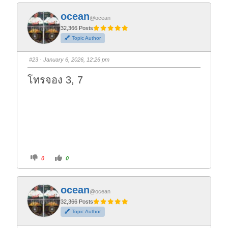
k
k
f
f
ocean
o
o
@ocean
r
r
t
t
32,366 Posts
h
h
Topic Author
u
u
m
m
b
b
s
s
#23
· January 6, 2026, 12:26 pm
d
u
o
p
w
.
โทรจอง 3, 7
n
.
C
C
0
0
l
l
i
i
c
c
k
k
f
f
ocean
o
o
@ocean
r
r
t
t
32,366 Posts
h
h
Topic Author
u
u
m
m
b
b