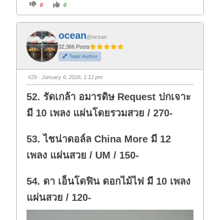
C
C
0
0
l
l
i
i
c
c
k
k
f
f
ocean
o
o
@ocean
r
r
t
t
32,366 Posts
h
h
Topic Author
u
u
m
m
b
b
s
s
#29
· January 6, 2026, 1:12 pm
d
u
o
p
w
.
52. รัดเกล้า อมารดิษ Request ปกเจาะ
n
.
มี 10 เพลง แผ่นโดยรวมสวย / 270-
53. ไชน่าดอล์ล China More มี 12
เพลง แผ่นสวย / UM / 150-
54. ดา เอ็นโดฟิน ดอกไม้ไฟ มี 10 เพลง
แผ่นสวย / 120-