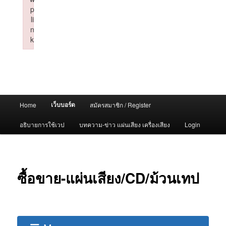
p
li
n
k
Failed to initialize plugin: wplink
Main
เว็บบอร์ด
Home
สมัครสมาชิก / Register
menu
อธิบายการใช้เวป
บทความ-ข่าว แผ่นเสียง เครื่องเสียง
Login
ซื้อขาย-แผ่นเสียง/CD/ม้วนเทป