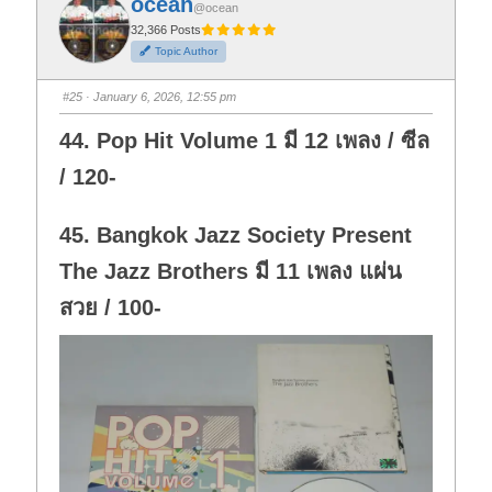
ocean
o
o
@ocean
r
r
t
t
32,366 Posts
h
h
Topic Author
u
u
m
m
b
b
s
s
#25
· January 6, 2026, 12:55 pm
d
u
o
p
w
.
44. Pop Hit Volume 1 มี 12 เพลง / ซีล
n
.
/ 120-
45. Bangkok Jazz Society Present
The Jazz Brothers มี 11 เพลง แผ่น
สวย / 100-