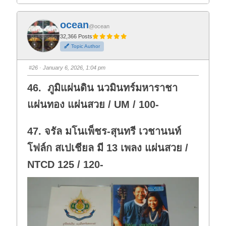
i
i
c
c
k
k
f
f
ocean
o
o
@ocean
r
r
t
t
32,366 Posts
h
h
Topic Author
u
u
m
m
b
b
s
s
#26
· January 6, 2026, 1:04 pm
d
u
o
p
w
.
46. ภูมิแผ่นดิน นวมินทร์มหาราชา
n
.
แผ่นทอง แผ่นสวย / UM / 100-
47. จรัล มโนเพ็ชร-สุนทรี เวชานนท์
โฟล์ก สเปเชียล มี 13 เพลง แผ่นสวย /
NTCD 125 / 120-