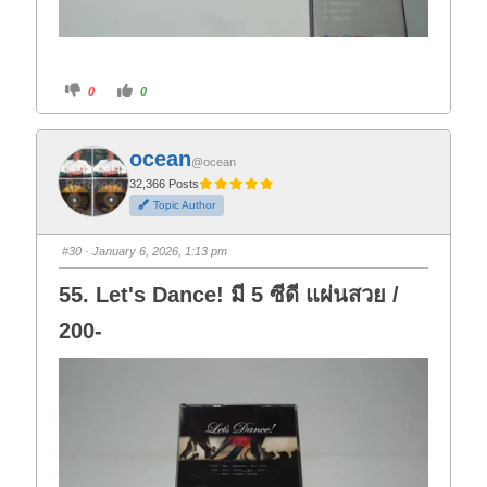
C
C
0
0
l
l
i
i
c
c
k
k
f
f
ocean
o
o
@ocean
r
r
t
t
32,366 Posts
h
h
Topic Author
u
u
m
m
b
b
s
s
#30
· January 6, 2026, 1:13 pm
d
u
o
p
w
.
55. Let's Dance! มี 5 ซีดี แผ่นสวย /
n
.
200-