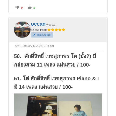
C
C
0
0
l
l
i
i
c
c
k
k
f
f
ocean
o
o
@ocean
r
r
t
t
32,366 Posts
h
h
Topic Author
u
u
m
m
b
b
s
s
#28
· January 6, 2026, 1:11 pm
d
u
o
p
w
.
50. ศักดิ์สิทธิ์ เวชสุภาพร โต (มั้ง?) มี
n
.
กล่องสวม 11 เพลง แผ่นสวย / 100-
51. โต๋ สักดิ์สิทธิ์ เวชสุภาพร Piano & I
มี 14 เพลง แผ่นสวย / 100-