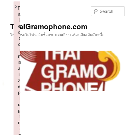
Skip
×
F
to
Sear
a
primary
il
content
ThaiGramophone.com
e
d
ไทยแกรมโมโฟน เว็บซื้อขาย แผ่นเสียง เครื่องเสียง อันดับหนึ่ง
t
o
i
n
iti
a
li
z
e
p
l
u
g
i
n
:
w