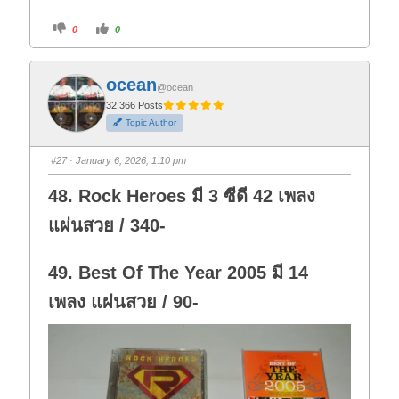
C
C
0
0
l
l
i
i
c
c
k
k
f
f
ocean
o
o
@ocean
r
r
t
t
32,366 Posts
h
h
Topic Author
u
u
m
m
b
b
s
s
#27
· January 6, 2026, 1:10 pm
d
u
o
p
w
.
48. Rock Heroes มี 3 ซีดี 42 เพลง
n
.
แผ่นสวย / 340-
49. Best Of The Year 2005 มี 14
เพลง แผ่นสวย / 90-