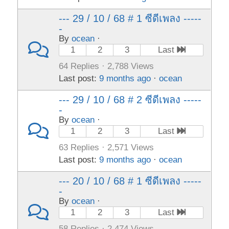
--- 29 / 10 / 68 # 1 ซีดีเพลง -----
-
By
ocean
·
1
2
3
Last
64 Replies · 2,788 Views
Last post:
9 months ago
·
ocean
--- 29 / 10 / 68 # 2 ซีดีเพลง -----
-
By
ocean
·
1
2
3
Last
63 Replies · 2,571 Views
Last post:
9 months ago
·
ocean
--- 20 / 10 / 68 # 1 ซีดีเพลง -----
-
By
ocean
·
1
2
3
Last
58 Replies · 2,474 Views