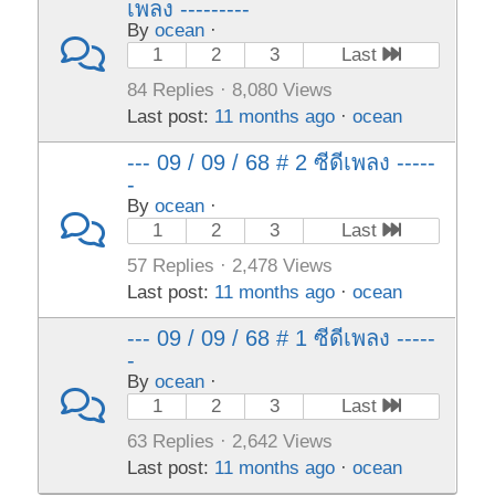
เพลง ---------
By
ocean
·
1
2
3
Last
84 Replies · 8,080 Views
Last post:
11 months ago
·
ocean
--- 09 / 09 / 68 # 2 ซีดีเพลง -----
-
By
ocean
·
1
2
3
Last
57 Replies · 2,478 Views
Last post:
11 months ago
·
ocean
--- 09 / 09 / 68 # 1 ซีดีเพลง -----
-
By
ocean
·
1
2
3
Last
63 Replies · 2,642 Views
Last post:
11 months ago
·
ocean