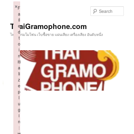
Skip
×
F
to
Sear
a
primary
il
content
ThaiGramophone.com
e
d
ไทยแกรมโมโฟน เว็บซื้อขาย แผ่นเสียง เครื่องเสียง อันดับหนึ่ง
t
o
i
n
iti
a
li
z
e
p
l
u
g
i
n
:
w