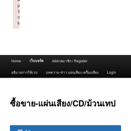
p
li
n
k
Failed to initialize plugin: wplink
Main
เว็บบอร์ด
Home
สมัครสมาชิก / Register
menu
อธิบายการใช้เวป
บทความ-ข่าว แผ่นเสียง เครื่องเสียง
Login
ซื้อขาย-แผ่นเสียง/CD/ม้วนเทป