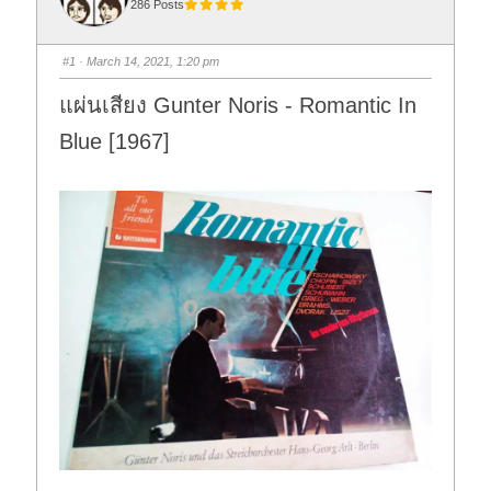
286 Posts
#1
· March 14, 2021, 1:20 pm
แผ่นเสียง Gunter Noris - Romantic In
Blue [1967]