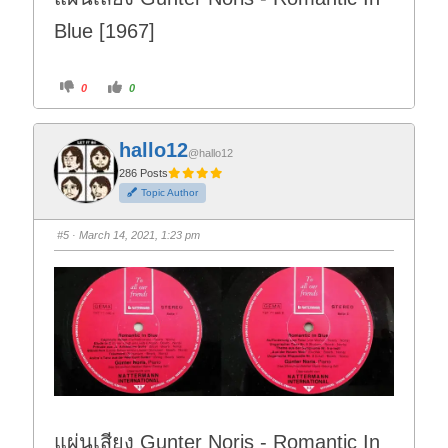
Blue [1967]
C
C
0
0
l
l
i
i
c
c
k
k
f
f
hallo12
o
o
@hallo12
r
r
t
t
286 Posts
h
h
Topic Author
u
u
m
m
b
b
s
s
#5
· March 14, 2021, 1:23 pm
d
u
o
p
w
.
n
.
แผ่นเสียง Gunter Noris - Romantic In