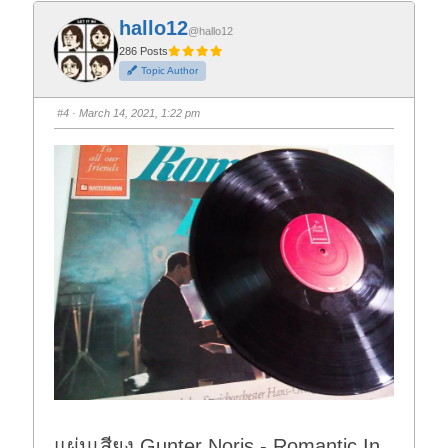
k
k
f
f
hallo12
o
o
@hallo12
r
r
t
t
286 Posts
h
h
Topic Author
u
u
m
m
b
b
s
s
#4
· March 14, 2021, 1:22 pm
d
u
o
p
w
.
n
.
แผ่นเสียง Gunter Noris - Romantic In