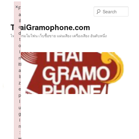
Skip
×
F
to
Sear
a
primary
il
content
ThaiGramophone.com
e
d
ไทยแกรมโมโฟน เว็บซื้อขาย แผ่นเสียง เครื่องเสียง อันดับหนึ่ง
t
o
i
n
iti
a
li
z
e
p
l
u
g
i
n
:
w