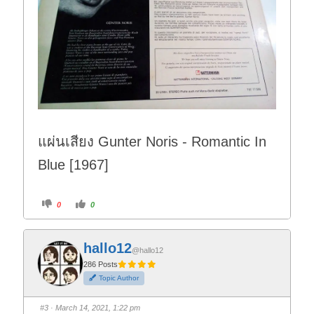
แผ่นเสียง Gunter Noris - Romantic In
Blue [1967]
C
C
0
0
l
l
i
i
c
c
k
k
f
f
hallo12
o
o
@hallo12
r
r
t
t
286 Posts
h
h
Topic Author
u
u
m
m
b
b
s
s
#3
· March 14, 2021, 1:22 pm
d
u