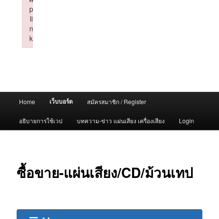
p
li
n
k
Failed to initialize plugin: wplink
Main
เว็บบอร์ด
Home
สมัครสมาชิก / Register
menu
อธิบายการใช้เวป
บทความ-ข่าว แผ่นเสียง เครื่องเสียง
Login
ซื้อขาย-แผ่นเสียง/CD/ม้วนเทป