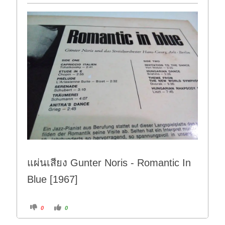
o
p
w
.
n
.
แผ่นเสียง Gunter Noris - Romantic In
Blue [1967]
C
C
0
0
l
l
i
i
c
c