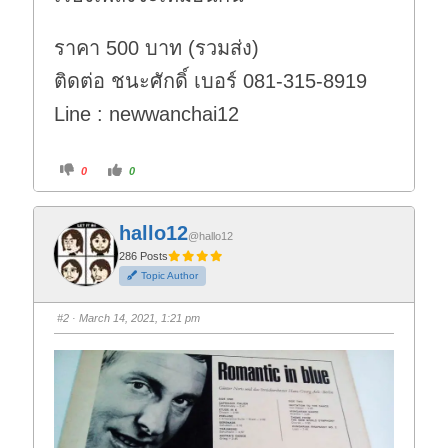
ราคา 500 บาท (รวมส่ง)
ติดต่อ ชนะศักดิ์ เบอร์ 081-315-8919
Line : newwanchai12
C
C
0
0
l
l
i
i
c
c
k
k
f
f
hallo12
o
o
@hallo12
r
r
t
t
286 Posts
h
h
Topic Author
u
u
m
m
b
b
s
s
#2
· March 14, 2021, 1:21 pm
d
u
o
p
w
.
n
.