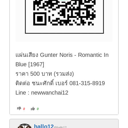
แผ่นเสียง Gunter Noris - Romantic In
Blue [1967]
ราคา 500 บาท (รวมส่ง)
ติดต่อ ชนะศักดิ์ เบอร์ 081-315-8919
Line : newwanchai12
C
C
0
0
l
l
i
i
c
c
k
k
f
f
hallo12
o
o
@hallo12