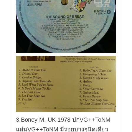
3.Boney M. UK 1978 ปกVG++ToNM
แผ่นVG++ToNM มีรอยบางๆนิดเดียว