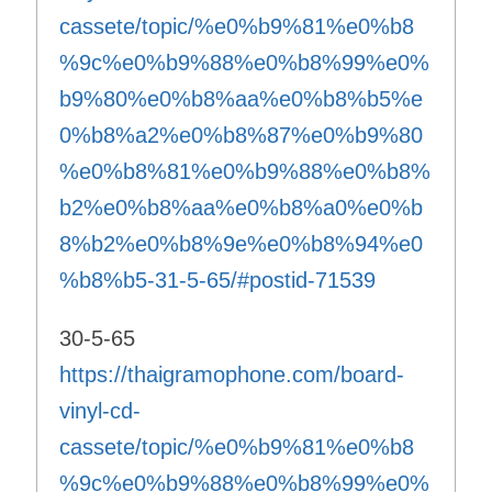
cassete/topic/%e0%b9%81%e0%b8
%9c%e0%b9%88%e0%b8%99%e0%
b9%80%e0%b8%aa%e0%b8%b5%e
0%b8%a2%e0%b8%87%e0%b9%80
%e0%b8%81%e0%b9%88%e0%b8%
b2%e0%b8%aa%e0%b8%a0%e0%b
8%b2%e0%b8%9e%e0%b8%94%e0
%b8%b5-31-5-65/#postid-71539
30-5-65
https://thaigramophone.com/board-
vinyl-cd-
cassete/topic/%e0%b9%81%e0%b8
%9c%e0%b9%88%e0%b8%99%e0%