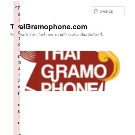
Skip
×
F
to
Sear
a
primary
il
content
ThaiGramophone.com
e
d
ไทยแกรมโมโฟน เว็บซื้อขาย แผ่นเสียง เครื่องเสียง อันดับหนึ่ง
t
o
i
n
iti
a
li
z
e
p
l
u
g
i
n
:
w