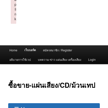
p
li
n
k
Failed to initialize plugin: wplink
Main
เว็บบอร์ด
Home
สมัครสมาชิก / Register
menu
อธิบายการใช้เวป
บทความ-ข่าว แผ่นเสียง เครื่องเสียง
Login
ซื้อขาย-แผ่นเสียง/CD/ม้วนเทป