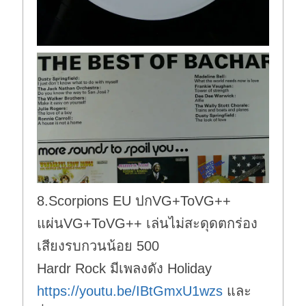
8.Scorpions EU ปกVG+ToVG++
แผ่นVG+ToVG++ เล่นไม่สะดุดตกร่อง
เสียงรบกวนน้อย 500
Hardr Rock มีเพลงดัง Holiday
https://youtu.be/IBtGmxU1wzs
และ