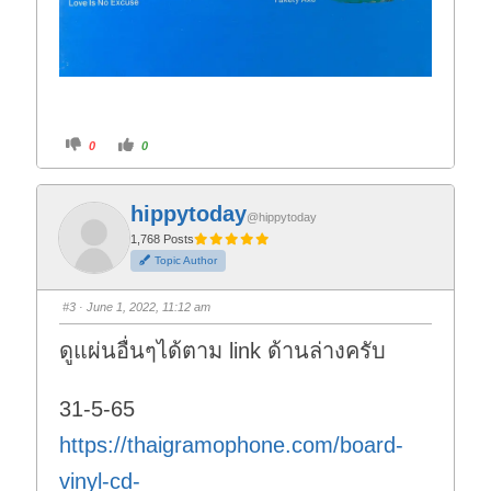
C
C
0
0
l
l
i
i
c
c
k
k
f
f
hippytoday
o
o
@hippytoday
r
r
t
t
1,768 Posts
h
h
Topic Author
u
u
m
m
b
b
s
s
#3
· June 1, 2022, 11:12 am
d
u
o
p
w
.
ดูแผ่นอื่นๆได้ตาม link ด้านล่างครับ
n
.
31-5-65
https://thaigramophone.com/board-
vinyl-cd-