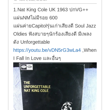
d
u
o
p
w
.
1.Nat King Cole UK 1963 ปกVG++
n
.
แผ่นNMไม่มีรอย 600
แผ่นค่ายCapitolรุ่นเก่าเสียงดี Soul Jazz
Oldies ฟังสบายๆนักร้องเสียงดี มีเพลง
ดัง Unforgettable
https://youtu.be/vDN5rG3wLa4
,When
I Fall In Love และอื่นๆ