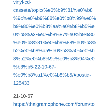
vinyl-cd-
cassete/topic/%e0%b9%81%e0%b8
%9c%e0%b9%88%e0%b8%99%e0%
b9%80%e0%b8%aa%e0%b8%b5%e
0%b8%a2%e0%b8%87%e0%b9%80
%e0%b8%81%e0%b9%88%e0%b8%
b2%e0%b8%aa%e0%b8%a0%e0%b
8%b2%e0%b8%9e%e0%b8%94%e0
%b8%b5-22-10-67-
%e0%b8%a1%e0%b8%b5/#postid-
125433
21-10-67
https://thaigramophone.com/forum/to