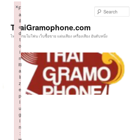
Skip
×
F
to
Sear
a
primary
il
content
ThaiGramophone.com
e
d
ไทยแกรมโมโฟน เว็บซื้อขาย แผ่นเสียง เครื่องเสียง อันดับหนึ่ง
t
o
i
n
iti
a
li
z
e
p
l
u
g
i
n
:
w