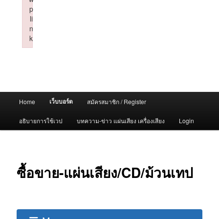
p
li
n
k
Failed to initialize plugin: wplink
Main
เว็บบอร์ด
Home
สมัครสมาชิก / Register
menu
อธิบายการใช้เวป
บทความ-ข่าว แผ่นเสียง เครื่องเสียง
Login
ซื้อขาย-แผ่นเสียง/CD/ม้วนเทป