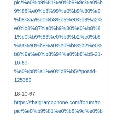
pic/%e0%b9%81%e0%b8%9c%e0%b
9%88%e0%b8%99%e0%b9%80%e0
%b8%aa%e0%b8%b5%e0%b8%a2%
e0%b8%87%e0%b9%80%e0%b8%8
1%e0%b9%88%e0%b8%b2%e0%b8
%aa%e0%b8%a0%e0%b8%b2%e0%
b8%9e%e0%b8%94%e0%b8%b5-21-
10-67-
%e0%b8%a1%e0%b8%b5/#postid-
125380
18-10-67
https://thaigramophone.com/forum/to
pic/%e0%b9%81%e0%b8%9c%e0%b