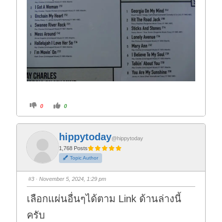
C
C
0
0
l
l
i
i
c
c
k
k
f
f
hippytoday
o
o
@hippytoday
r
r
t
t
1,768 Posts
h
h
Topic Author
u
u
m
m
b
b
s
s
#3
· November 5, 2024, 1:29 pm
d
u
o
p
w
.
เลือกแผ่นอื่นๆได้ตาม Link ด้านล่างนี้
n
.
ครับ