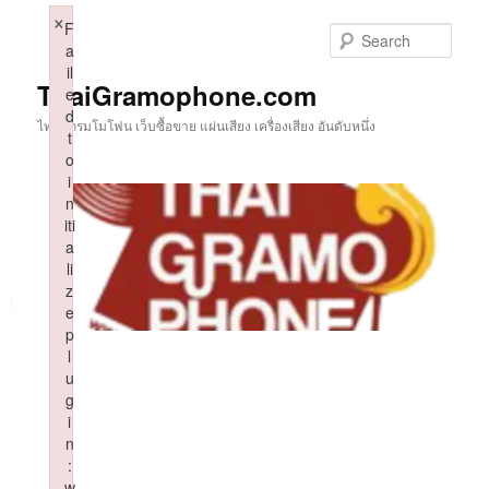
Skip
×
F
to
Sear
a
primary
il
content
ThaiGramophone.com
e
d
ไทยแกรมโมโฟน เว็บซื้อขาย แผ่นเสียง เครื่องเสียง อันดับหนึ่ง
t
o
i
n
iti
a
li
z
e
p
l
u
g
i
n
:
w