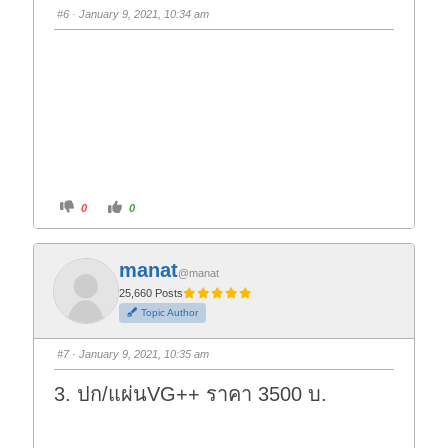
s
s
#6
· January 9, 2021, 10:34 am
d
u
o
p
w
.
n
.
C
C
0
0
l
l
i
i
c
c
k
k
f
f
manat
o
o
@manat
r
r
t
t
25,660 Posts
h
h
Topic Author
u
u
m
m
b
b
s
s
#7
· January 9, 2021, 10:35 am
d
u
o
p
w
.
3. ปก/แผ่นVG++ ราคา 3500 บ.
n
.