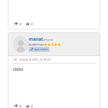
C
C
0
0
l
l
i
i
c
c
k
k
f
f
manat
o
o
@manat
r
r
t
t
25,660 Posts
h
h
Topic Author
u
u
m
m
b
b
s
s
#8
· January 9, 2021, 10:36 am
d
u
o
p
w
.
เพลง
n
.
C
C
0
0