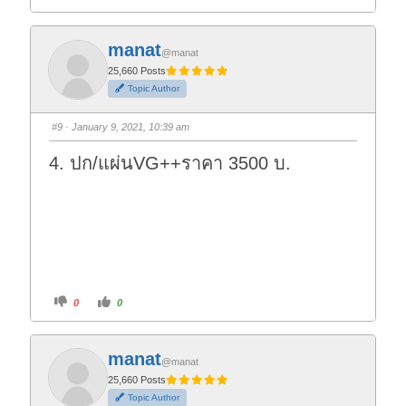
l
l
i
i
c
c
k
k
f
f
manat
o
o
@manat
r
r
t
t
25,660 Posts
h
h
Topic Author
u
u
m
m
b
b
s
s
#9
· January 9, 2021, 10:39 am
d
u
o
p
w
.
4. ปก/แผ่นVG++ราคา 3500 บ.
n
.
C
C
0
0
l
l
i
i
c
c
k
k
f
f
manat
o
o
@manat
r
r
t
t
25,660 Posts
h
h
Topic Author
u
u