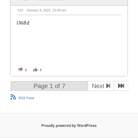
m
m
b
b
s
s
#10
· January 9, 2021, 10:40 am
d
u
o
p
w
.
เพลง
n
.
C
C
0
0
l
l
i
i
c
c
k
k
Page 1 of 7
Next
f
f
o
o
r
r
t
t
RSS Feed
h
h
u
u
m
m
b
b
s
s
d
u
o
p
w
.
Proudly powered by WordPress
n
.