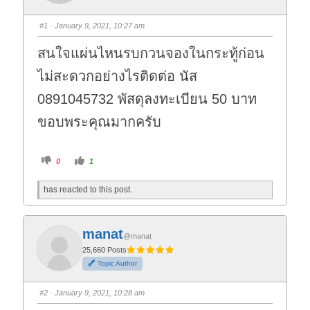
#1
· January 9, 2021, 10:27 am
สนใจแผ่นไหนรบกวนจองในกระทู้ก่อน
ไม่สะดวกอย่างไรติดต่อ นัส
0891045732 พัสดุลงทะเบียน 50 บาท
ขอบพระคุณมากครับ
C
C
0
1
l
l
i
i
c
c
has reacted to this post.
k
k
f
f
o
o
r
r
t
t
h
h
manat
u
u
@manat
m
m
25,660 Posts
b
b
s
s
Topic Author
d
u
o
p
w
.
n
#2
· January 9, 2021, 10:28 am
.