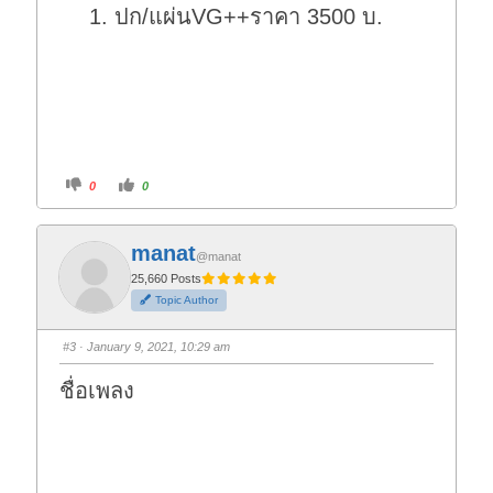
ปก/แผ่นVG++ราคา 3500 บ.
C
C
0
0
l
l
i
i
c
c
k
k
f
f
manat
o
o
@manat
r
r
t
t
25,660 Posts
h
h
Topic Author
u
u
m
m
b
b
s
s
#3
· January 9, 2021, 10:29 am
d
u
o
p
w
.
ชื่อเพลง
n
.