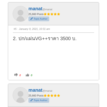
c
c
k
k
f
f
manat
o
o
@manat
r
r
t
t
25,660 Posts
h
h
Topic Author
u
u
m
m
b
b
s
s
#5
· January 9, 2021, 10:31 am
d
u
o
p
w
.
2. ปก/แผ่นVG++ราคา 3500 บ.
n
.
C
C
0
0
l
l
i
i
c
c
k
k
f
f
manat
o
o
@manat
r
r
t
t
25,660 Posts
h
h
Topic Author
u
u
m
m
b
b