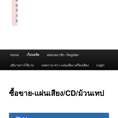
p
li
n
k
Failed to initialize plugin: wplink
Main
เว็บบอร์ด
Home
สมัครสมาชิก / Register
menu
อธิบายการใช้เวป
บทความ-ข่าว แผ่นเสียง เครื่องเสียง
Login
ซื้อขาย-แผ่นเสียง/CD/ม้วนเทป