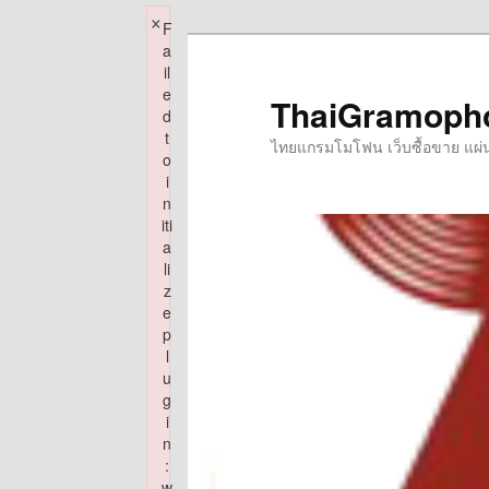
×
F
Skip
a
to
il
e
primary
ThaiGramoph
d
content
t
ไทยแกรมโมโฟน เว็บซื้อขาย แผ่นเส
o
i
n
iti
a
li
z
e
p
l
u
g
i
n
:
w