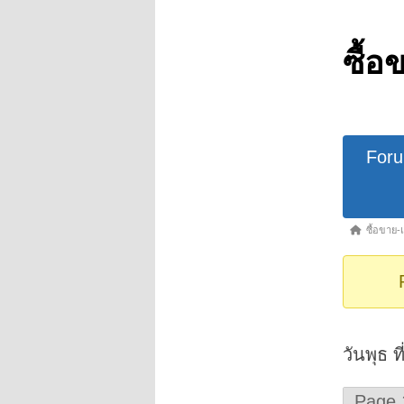
ซื้อ
Forum
For
Navigat
Forum
ซื้อขาย-
breadcrumb
-
You
are
here:
วันพุธ 
Page 