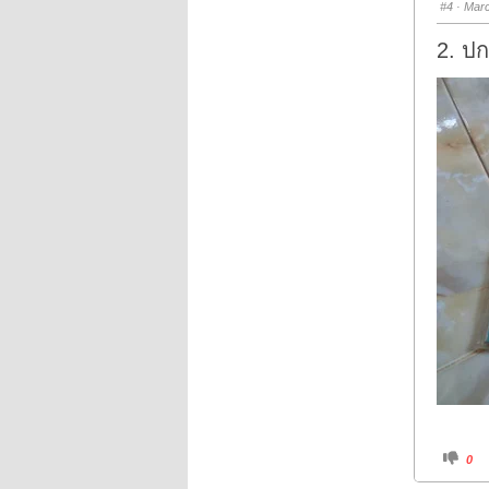
#4
· Marc
d
o
w
2. ป
n
.
C
0
l
i