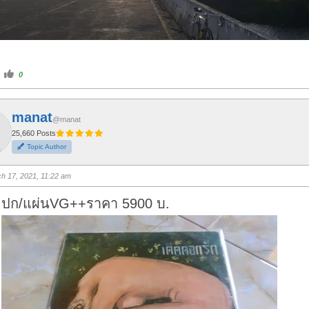
C
0
l
i
c
k
f
manat
o
@manat
r
t
25,660 Posts
h
Topic Author
u
m
b
s
h 17, 2021, 11:22 am
u
p
.
ปก/แผ่นVG++ราคา 5900 บ.