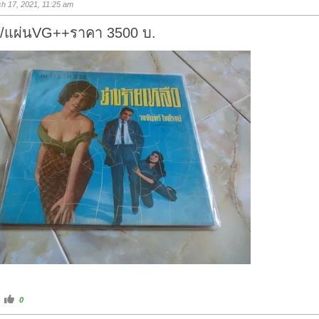
h 17, 2021, 11:25 am
u
p
.
ก/แผ่นVG++ราคา 3500 บ.
C
0
l
i