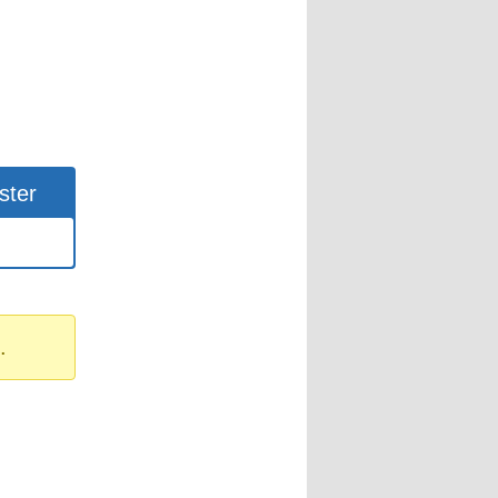
ster
.