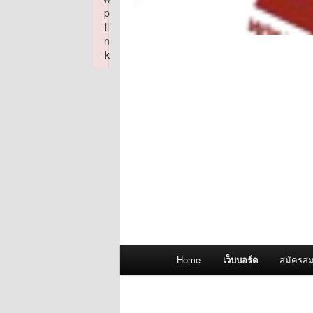
p
li
n
k
Failed to initialize plugin: wplink
Main
Home
เว็บบอร์ด
สมัครสม
menu