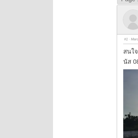
#1
· Marc
สนใจ
นัส 