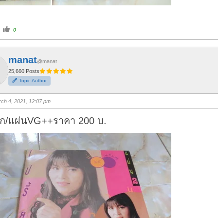
C
0
l
i
c
k
f
manat
o
@manat
r
t
25,660 Posts
h
Topic Author
u
m
b
s
ch 4, 2021, 12:07 pm
u
p
.
ปก/แผ่นVG++ราคา 200 บ.