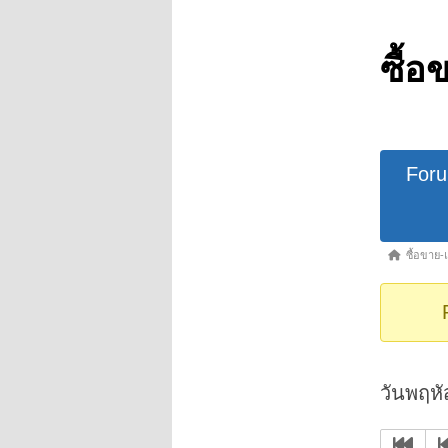
ซื้อ
Forum
For
Navigat
Forum
ซื้อขาย-
breadcrumb
-
You
are
here:
วันพฤหั