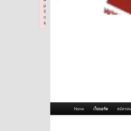
p
li
n
k
Failed to initialize plugin: wplink
Main
Home
เว็บบอร์ด
สมัครสม
menu