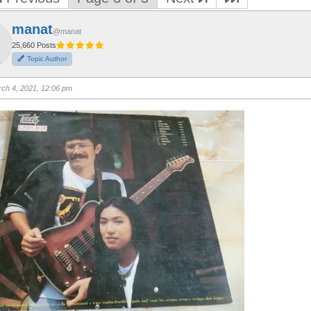
manat
@manat
25,660 Posts
Topic Author
ch 4, 2021, 12:06 pm