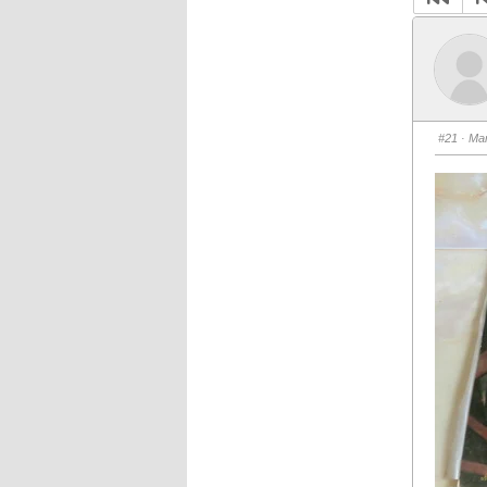
#21
· Mar