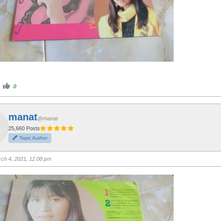
C
0
l
i
c
k
f
manat
o
@manat
r
t
25,660 Posts
h
Topic Author
u
m
b
s
ch 4, 2021, 12:08 pm
u
p
.