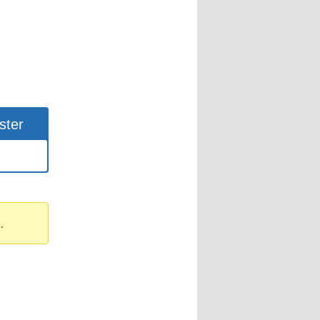
ster
.