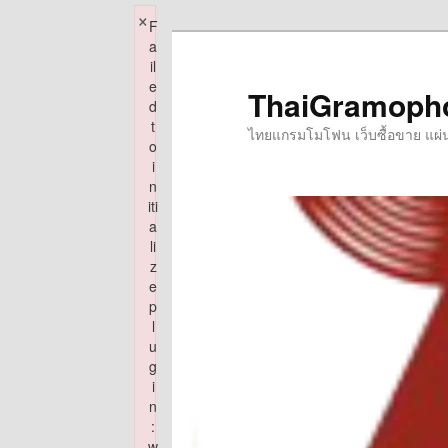
×
F
Skip
a
to
il
e
primary
ThaiGramoph
d
content
t
ไทยแกรมโมโฟน เว็บซื้อขาย แผ่นเส
o
i
n
iti
a
li
z
e
p
l
u
g
i
n
:
w