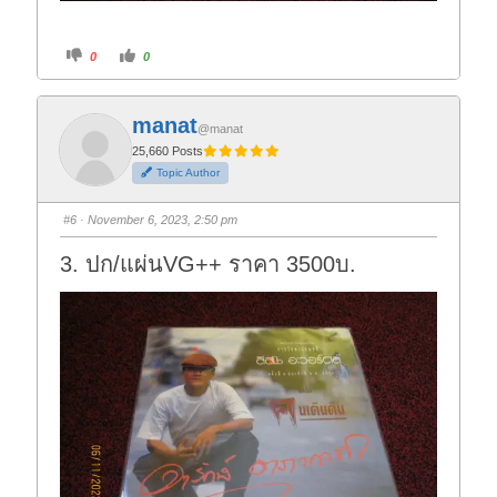
C
C
0
0
l
l
i
i
c
c
k
k
f
f
manat
o
o
@manat
r
r
t
t
25,660 Posts
h
h
Topic Author
u
u
m
m
b
b
s
s
#6
· November 6, 2023, 2:50 pm
d
u
o
p
w
.
3. ปก/แผ่นVG++ ราคา 3500บ.
n
.