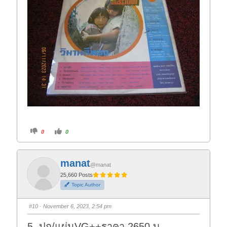
C
C
0
0
l
l
i
i
c
c
k
k
f
f
manat
o
o
@manat
r
r
t
t
25,660 Posts
h
h
Topic Author
u
u
m
m
b
b
s
s
#10
· November 6, 2023, 2:54 pm
d
u
o
p
w
.
5. ปก/แผ่นVG++ราคา 2650 บ.
n