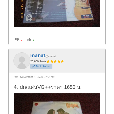
C
C
0
0
l
l
i
i
c
c
k
k
f
f
manat
o
o
@manat
r
r
t
t
25,660 Posts
h
h
Topic Author
u
u
m
m
b
b
s
s
#8
· November 6, 2023, 2:52 pm
d
u
o
p
w
.
4. ปก/แผ่นVG++ราคา 1650 บ.
n
.