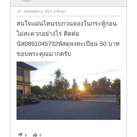
#1
· November 6, 2023, 2:43 pm
สนใจแผ่นไหนรบกวนจองในกระทู้ก่อน
ไม่สะดวกอย่างไร ติดต่อ
นัส0891045732พัสดุลงทะเบียน 50 บาท
ขอบพระคุณมากครับ
C
C
0
0