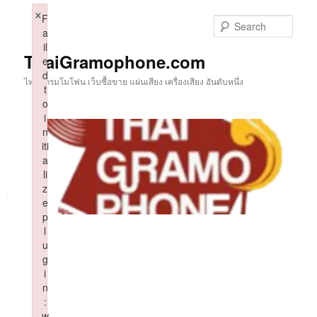
Skip
×
F
to
Sear
a
primary
il
content
ThaiGramophone.com
e
d
ไทยแกรมโมโฟน เว็บซื้อขาย แผ่นเสียง เครื่องเสียง อันดับหนึ่ง
t
o
i
n
iti
a
li
z
e
p
l
u
g
i
n
:
w