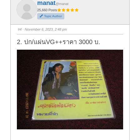
manat
o
o
@manat
r
r
t
t
25,660 Posts
h
h
Topic Author
u
u
m
m
b
b
s
s
#4
· November 6, 2023, 2:48 pm
d
u
o
p
w
.
2. ปก/แผ่นVG++ราคา 3000 บ.
n
.