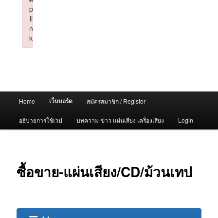
p
li
n
k
Failed to initialize plugin: wplink
Main
เว็บบอร์ด
Home
สมัครสมาชิก / Register
menu
อธิบายการใช้เวป
บทความ-ข่าว แผ่นเสียง เครื่องเสียง
Login
ซื้อขาย-แผ่นเสียง/CD/ม้วนเทป