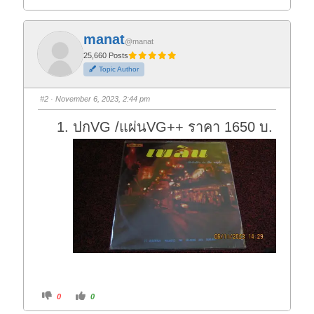
l
l
i
i
c
c
k
k
f
f
manat
o
o
@manat
r
r
t
t
25,660 Posts
h
h
Topic Author
u
u
m
m
b
b
s
s
#2
· November 6, 2023, 2:44 pm
d
u
o
p
w
.
ปกVG /แผ่นVG++ ราคา 1650 บ.
n
.
C
C
0
0
l
l
i
i