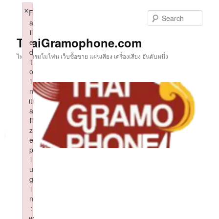
Skip
×
F
to
Sear
a
primary
il
content
ThaiGramophone.com
e
d
ไทยแกรมโมโฟน เว็บซื้อขาย แผ่นเสียง เครื่องเสียง อันดับหนึ่ง
t
o
i
n
iti
a
li
z
e
p
l
u
g
i
n
:
w