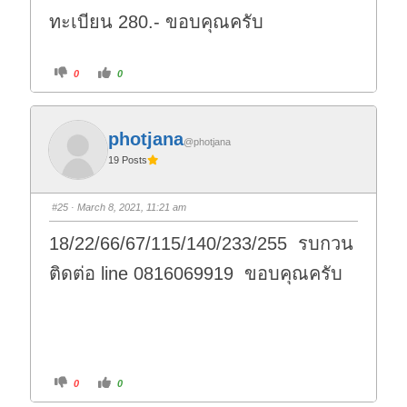
ทะเบียน 280.- ขอบคุณครับ
C
C
0
0
l
l
i
i
c
c
k
k
f
f
o
o
photjana
r
r
@photjana
t
t
19 Posts
h
h
u
u
m
m
b
b
s
s
#25
· March 8, 2021, 11:21 am
d
u
o
p
w
.
18/22/66/67/115/140/233/255 รบกวน
n
.
ติดต่อ line 0816069919 ขอบคุณครับ
C
C
0
0
l
l
i
i