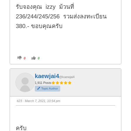
รับจองคุณ izzy ม้วนที่
236/244/245/256 รวมส่งลงทะเบียน
380.- ขอบคุณครับ
C
C
0
0
l
l
i
i
c
c
k
k
f
f
kaewjai4
o
o
@kaewjai4
r
r
t
t
1,911 Posts
h
h
Topic Author
u
u
m
m
b
b
s
s
#23
· March 7, 2021, 10:54 pm
d
u
o
p
w
.
n
.
ครับ