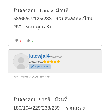
รับจองคุณ thanav ม้วนที่
58/66/67/125/233 รวมส่งลงทะเบียน
280.- ขอบคุณครับ
C
C
0
0
l
l
i
i
c
c
k
k
f
f
kaewjai4
o
o
@kaewjai4
r
r
t
t
1,911 Posts
h
h
Topic Author
u
u
m
m
b
b
s
s
#24
· March 7, 2021, 11:41 pm
d
u
o
p
w
.
n
.
รับจองคุณ ชาตรี ม้วนที่
180/194/229/238/239 รวมส่งลง