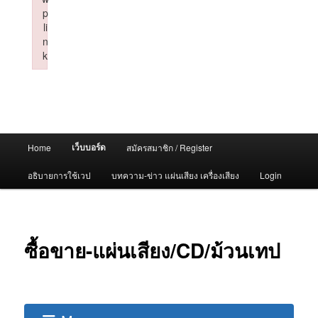
p
li
n
k
Failed to initialize plugin: wplink
Main
เว็บบอร์ด
Home
สมัครสมาชิก / Register
menu
อธิบายการใช้เวป
บทความ-ข่าว แผ่นเสียง เครื่องเสียง
Login
ซื้อขาย-แผ่นเสียง/CD/ม้วนเทป