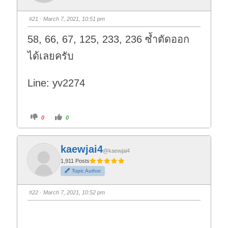
#21
· March 7, 2021, 10:51 pm
58, 66, 67, 125, 233, 236 ซ้ำตัดออก
ได้เลยครับ
Line: yv2274
C
C
0
0
l
l
i
i
c
c
k
k
f
f
kaewjai4
o
o
@kaewjai4
r
r
t
t
1,911 Posts
h
h
Topic Author
u
u
m
m
b
b
s
s
#22
· March 7, 2021, 10:52 pm
d
u
o
p
w
.
n
.