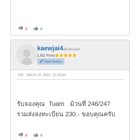
C
C
0
0
l
l
i
i
c
c
k
k
f
f
kaewjai4
o
o
@kaewjai4
r
r
t
t
1,911 Posts
h
h
Topic Author
u
u
m
m
b
b
s
s
#30
· March 10, 2021, 12:16 pm
d
u
o
p
w
.
n
.
รับจองคุณ Tuam ม้วนที่ 246/247
รวมส่งลงทะเบียน 230.- ขอบคุณครับ
C
C
0
0
l
l