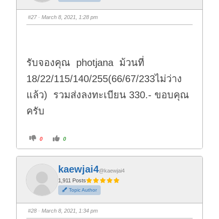
m
m
b
b
s
s
#27
· March 8, 2021, 1:28 pm
d
u
o
p
w
.
n
.
รับจองคุณ photjana ม้วนที่
18/22/115/140/255(66/67/233ไม่ว่าง
แล้ว) รวมส่งลงทะเบียน 330.- ขอบคุณ
ครับ
C
C
0
0
l
l
i
i
c
c
k
k
f
f
kaewjai4
o
o
@kaewjai4
r
r
t
t
1,911 Posts
h
h
Topic Author
u
u
m
m
b
b
s
s
#28
· March 8, 2021, 1:34 pm
d
u
o
p