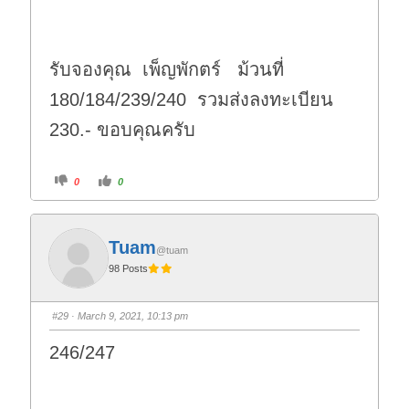
w
.
n
.
รับจองคุณ เพ็ญพักตร์ ม้วนที่
180/184/239/240 รวมส่งลงทะเบียน
230.- ขอบคุณครับ
C
C
0
0
l
l
i
i
c
c
k
k
f
f
o
o
Tuam
r
r
@tuam
t
t
98 Posts
h
h
u
u
m
m
b
b
s
s
#29
· March 9, 2021, 10:13 pm
d
u
o
p
w
.
246/247
n
.