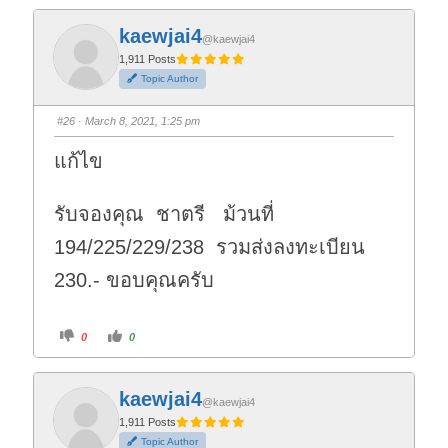
c
c
k
k
f
f
kaewjai4
o
o
@kaewjai4
r
r
t
t
1,911 Posts
h
h
Topic Author
u
u
m
m
b
b
s
s
#26
· March 8, 2021, 1:25 pm
d
u
o
p
w
.
แก้ไข
n
.
รับจองคุณ ชาตรี ม้วนที่
194/225/229/238 รวมส่งลงทะเบียน
230.- ขอบคุณครับ
C
C
0
0
l
l
i
i
c
c
k
k
f
f
kaewjai4
o
o
@kaewjai4
r
r
t
t
1,911 Posts
h
h
Topic Author
u
u