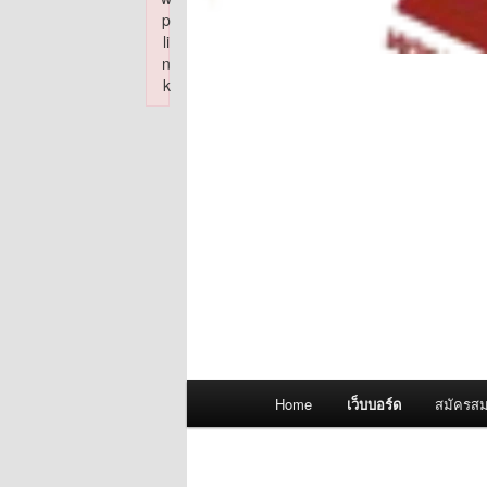
p
li
n
k
Failed to initialize plugin: wplink
Main
Home
เว็บบอร์ด
สมัครสม
menu