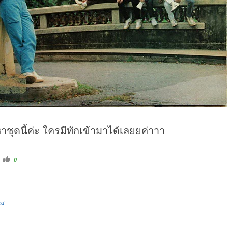
ชุดนี้ค่ะ ใครมีทักเข้ามาได้เลยยค่าาา
C
0
l
i
c
k
f
o
r
ed
t
h
u
m
b