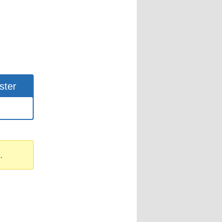
ster
.