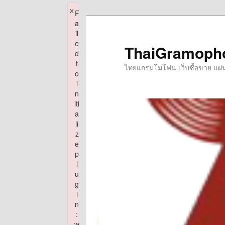
×
F
Skip
a
to
il
e
primary
ThaiGramoph
d
content
t
ไทยแกรมโมโฟน เว็บซื้อขาย แผ่นเส
o
i
n
iti
a
li
z
e
p
l
u
g
i
n
:
w