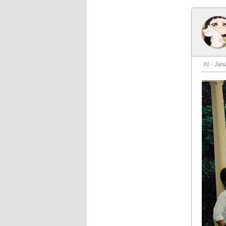
#1
· Janu