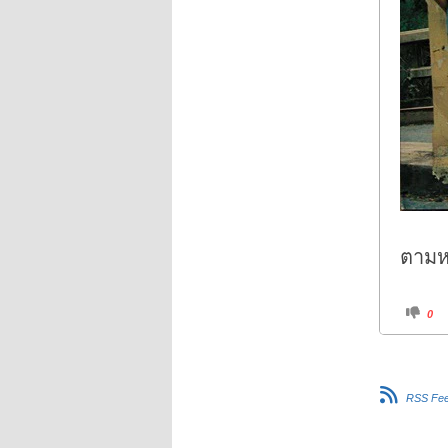
ตามหา
C
0
l
i
c
k
f
o
r
RSS Fe
t
h
u
m
b