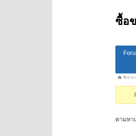
ซื้อ
Forum
For
Navigat
Forum
ซื้อขาย-
breadcrumb
-
You
are
here:
ตามหาแผ