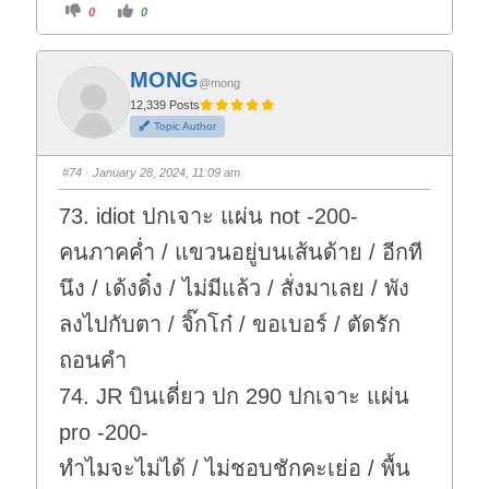
C
C
0
0
l
l
i
i
c
c
k
k
f
f
MONG
o
o
@mong
r
r
t
t
12,339 Posts
h
h
Topic Author
u
u
m
m
b
b
s
s
#74
· January 28, 2024, 11:09 am
d
u
o
p
w
.
73. idiot ปกเจาะ แผ่น not -200-
n
.
คนภาคค่ำ / แขวนอยู่บนเส้นด้าย / อีกที
นึง / เด้งดิ๋ง / ไม่มีแล้ว / สั่งมาเลย / พัง
ลงไปกับตา / จิ๊กโก๋ / ขอเบอร์ / ตัดรัก
ถอนคำ
74. JR บินเดี่ยว ปก 290 ปกเจาะ แผ่น
pro -200-
ทำไมจะไม่ได้ / ไม่ชอบชักคะเย่อ / พื้น