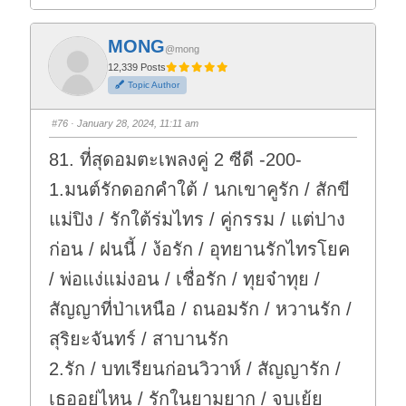
i
i
c
c
k
k
f
f
MONG
o
o
@mong
r
r
t
t
12,339 Posts
h
h
Topic Author
u
u
m
m
b
b
s
s
#76
· January 28, 2024, 11:11 am
d
u
o
p
w
.
81. ที่สุดอมตะเพลงคู่ 2 ซีดี -200-
n
.
1.มนต์รักดอกคำใต้ / นกเขาคูรัก / สักขี
แม่ปิง / รักใต้ร่มไทร / คู่กรรม / แต่ปาง
ก่อน / ฝนนี้ / ง้อรัก / อุทยานรักไทรโยค
/ พ่อแง่แม่งอน / เชื่อรัก / ทุยจ๋าทุย /
สัญญาที่ป่าเหนือ / ถนอมรัก / หวานรัก /
สุริยะจันทร์ / สาบานรัก
2.รัก / บทเรียนก่อนวิวาห์ / สัญญารัก /
เธออยู่ไหน / รักในยามยาก / จูบเย้ย