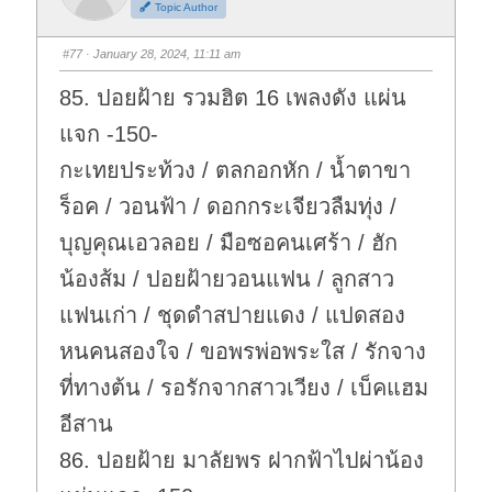
Topic Author
u
u
m
m
b
b
s
s
#77
· January 28, 2024, 11:11 am
d
u
o
p
w
.
85. ปอยฝ้าย รวมฮิต 16 เพลงดัง แผ่น
n
.
แจก -150-
กะเทยประท้วง / ตลกอกหัก / น้ำตาขา
ร็อค / วอนฟ้า / ดอกกระเจียวลืมทุ่ง /
บุญคุณเอวลอย / มือซอคนเศร้า / ฮัก
น้องส้ม / ปอยฝ้ายวอนแฟน / ลูกสาว
แฟนเก่า / ชุดดำสปายแดง / แปดสอง
หนคนสองใจ / ขอพรพ่อพระใส / รักจาง
ที่ทางต้น / รอรักจากสาวเวียง / เบ็คแฮม
อีสาน
86. ปอยฝ้าย มาลัยพร ฝากฟ้าไปผ่าน้อง