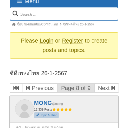
Menu
Forum
Navigation
Forum
ซื้อขาย-แผ่นเสียง/CD/ม้วนเทป
ซีดีเพลงไทย 26-1-2567
breadcrumbs
-
Please
Login
or
Register
to create
You
posts and topics.
are
here:
ซีดีเพลงไทย 26-1-2567
Previous
Page 8 of 9
Next
MONG
@mong
12,339 Posts
Topic Author
#71
· January 28, 2024, 11:07 am