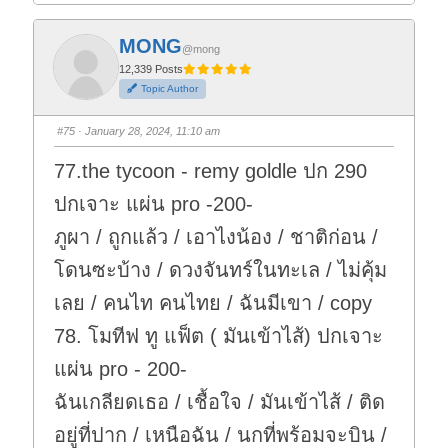
i
i
c
c
k
k
f
f
MONG
o
o
@mong
r
r
t
t
12,339 Posts
h
h
Topic Author
u
u
m
m
b
b
s
s
#75
· January 28, 2024, 11:10 am
d
u
o
p
w
.
77.the tycoon - remy goldle ปก 290
n
.
ปกเจาะ แผ่น pro -200-
ภูผา / ถูกแล้ว / เอาไงน้อง / ชาติก่อน /
โดนซะบ้าง / ดวงจันทร์ในทะเล / ไม่คุ้ม
เลย / คนไท คนไทย / ฉันมีเขา / copy
78. โมทีฟ ทู แฟ็ต ( มันเข้าไส้) ปกเจาะ
แผ่น pro - 200-
ฉันเกลียดเธอ / เชื้อใจ / มันเข้าไส้ / ติด
อยู่ที่ปาก / เหนือฉัน / นกที่พร้อมจะบิน /