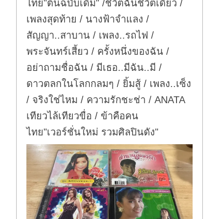
ไทย"ต้นฉบับเดิม" /ชีวิตฉันชีวิตเดียว /
เพลงสุดท้าย / นางฟ้าจำแลง /
สัญญา..สาบาน / เพลง..รถไฟ /
พระจันทร์เสี้ยว / ครั้งหนึ่งของฉัน /
อย่าถามชื่อฉัน / มีเธอ..มีฉัน..มี /
ดาวตลกในโลกกลมๆ / ยิ้มสู้ / เพลง..เซ็ง
/ จริงใช่ไหม / ความรักชะช่า / ANATA
เทียวไล้เทียวขื่อ / ข้าคือคน
ไทย"เวอร์ชั่นใหม่ รวมศิลปินดัง"