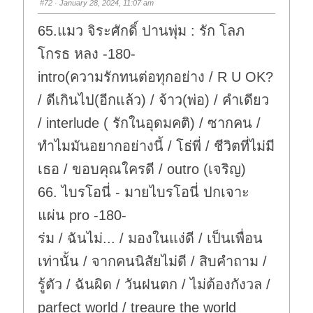
#72
· January 28, 2024, 11:07 am
d
u
o
p
w
.
65.แมว จิระศักดิ์ ปานพุ่ม : รัก โลภ
n
.
โกรธ หลง -180-
intro(ความรักทนต่อทุกอย่าง / R U OK?
/ ดีเกินไป(อีกแล้ว) / จ้าว(พ่อ) / คำเดียว
/ interlude ( รักในอุดมคติ) / ซากคน /
ทำไมมันอยากอย่างนี้ / โธ่พี่ / ชีวิตที่ไม่มี
เธอ / ขอบคุณใครดี / outro (เจริญ)
66. ไบรโอนี่ - มายไบรโอนี่ ปกเจาะ
แผ่น pro -180-
ร่ม / ฉันไม่... / มองในแง่ดี / เป็นเพื่อน
เท่านั้น / จากคนนิสัยไม่ดี / สิบคำถาม /
รู้ตัว / ฉันผิด / วันฝนตก / ไม่ต้องกังวล /
parfect world / treaure the world