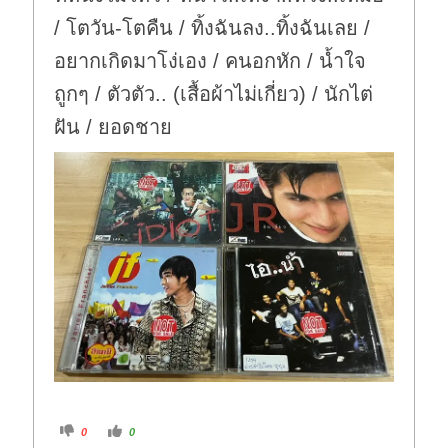
/ โตวัน-โตคืน / ทิ้งฉันลง..ทิ้งฉันเลย /
อยากเกิดมาโง่เอง / คนอกหัก / น้ำใจ
ถูกๆ / ตัวตัว.. (เสื้อผ้าไม่เกี่ยว) / นักไต่
ฝัน / ยอดชาย
C
C
0
0
l
l