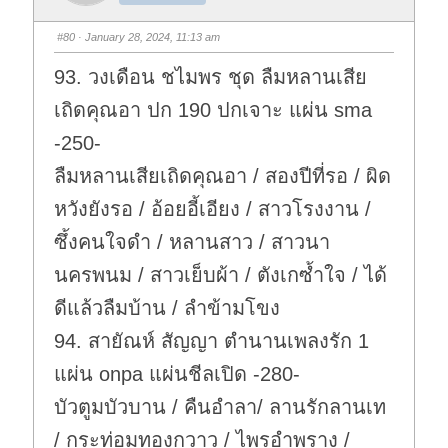
m
m
b
b
s
s
#80
· January 28, 2024, 11:13 am
d
u
o
p
w
.
93. วงเดือน ชไมพร ชุด ลืมหลานเสีย
n
.
เถิดคุณอา ปก 190 ปกเจาะ แผ่น sma
-250-
ลืมหลานเสียเถิดคุณอา / สองปีที่รอ / ผิด
หวังยังรอ / อ้อยอี้เอียง / สาวโรงงาน /
ซึ้งคนใจดำ / หลานสาว / สาวนา
นครพนม / สาวเย็บผ้า / ตังเกซ้ำใจ / ได้
ดีแล้วลืมบ้าน / ลำข้ามโขง
94. สายัณห์ สัญญา ตำนานเพลงรัก 1
แผ่น onpa แผ่นชีลเปิด -280-
บัวตูมบัวบาน / คืนอำลา/ ลานรักลานเท
/ กระท่อมทองกวาว / ไพรอำพราง /