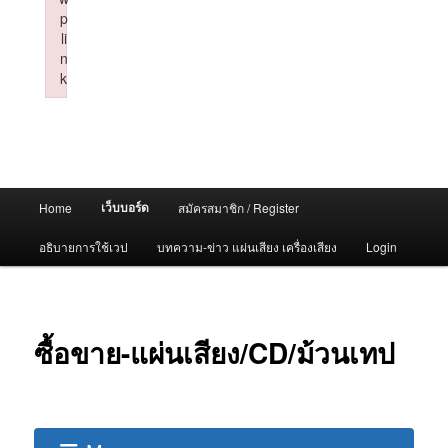
p
li
n
k
Failed to initialize plugin: wplink
Main
เว็บบอร์ด
Home
สมัครสมาชิก / Register
menu
อธิบายการใช้เวป
บทความ-ข่าว แผ่นเสียง เครื่องเสียง
Login
ซื้อขาย-แผ่นเสียง/CD/ม้วนเทป