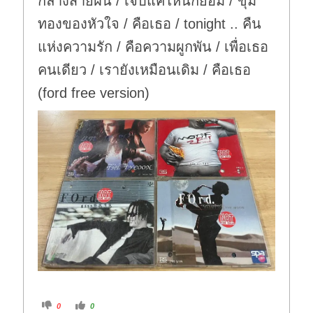
กลางสายฝน / เจ็บแค่ไหนก็ยอม / ขุม
ทองของหัวใจ / คือเธอ / tonight .. คืน
แห่งความรัก / คือความผูกพัน / เพื่อเธอ
คนเดียว / เรายังเหมือนเดิม / คือเธอ
(ford free version)
C
C
0
0
l
l