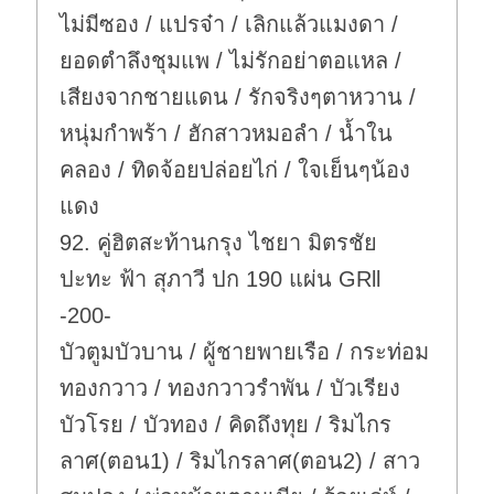
ไม่มีซอง / แปรจ๋า / เลิกแล้วแมงดา /
ยอดตำลึงชุมแพ / ไม่รักอย่าตอแหล /
เสียงจากชายแดน / รักจริงๆตาหวาน /
หนุ่มกำพร้า / ฮักสาวหมอลำ / น้ำใน
คลอง / ทิดจ้อยปล่อยไก่ / ใจเย็นๆน้อง
แดง
92. คู่ฮิตสะท้านกรุง ไชยา มิตรชัย
ปะทะ ฟ้า สุภาวี ปก 190 แผ่น GRll
-200-
บัวตูมบัวบาน / ผู้ชายพายเรือ / กระท่อม
ทองกวาว / ทองกวาวรำพัน / บัวเรียง
บัวโรย / บัวทอง / คิดถึงทุย / ริมไกร
ลาศ(ตอน1) / ริมไกรลาศ(ตอน2) / สาว