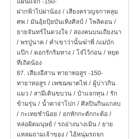
แผ่นแจก -150-
ฝากฟ้าไปผ่าน้อง / เสียงครวญจกาหลุม
ศพ / มันอุ้ยปุ้ยบันเทิงศิลป์ / โพลิดอน /
ยายจันทร์ในดวงใจ / สองคนบนเถียงนา
/ พรปู่นาค / คำเขาว่านั้นฆ๋าพี่ /แม่บัก
แป๊ก / ดอกรักริมทาง / โจ๋ไว้ก่อน / หยุด
ทีเถิดน้อง
87. เสียงอีสาน ทายาทอสูร -150-
ทายาทอสูร / เพชฌฆาตไฟ / ผู้บ่าวกิน
แมว / สามีเดินขบวน / ป๋าแจกทุน / รัก
ข้ามรุ่น / น้ำตาจ่าโปก / ศิลปินกินแกลบ
/ กะเทยชำน้อย / อกหักกะตักกะต้อ /
หล่อผิดมนุษย์ / รถอ่างนางเมิน / ยาย
แหลมถามเจ้าของ / ไอ้หนุ่มรถจก