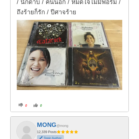
/ นักดาบ / คนนอก / หมดใจไม่มีฟอร์ม /
ถึงร้ายก็รัก / ปีศาจร้าย
C
C
0
0
l
l
i
i
c
c
k
k
f
f
MONG
o
o
@mong
r
r
t
t
12,339 Posts
h
h
Topic Author
u
u