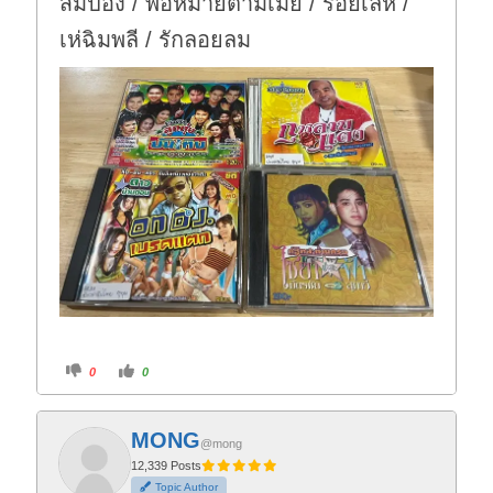
สมปอง / พ่อหม้ายตามเมีย / ร้อยเล่ห์ /
เห่ฉิมพลี / รักลอยลม
C
C
0
0
l
l
i
i
c
c
k
k
f
f
MONG
o
o
@mong
r
r
t
t
12,339 Posts
h
h
Topic Author
u
u