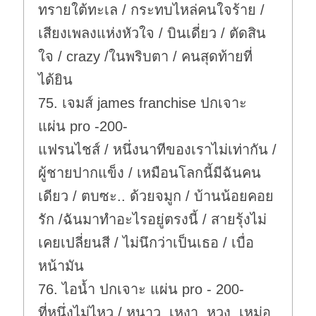
ทรายใต้ทะเล / กระทบไหล่คนใจร้าย /
เสียงเพลงแห่งหัวใจ / บินเดี่ยว / ตัดสิน
ใจ / crazy /ในพริบตา / คนสุดท้ายที่
ได้ยิน
75. เจมส์ james franchise ปกเจาะ
แผ่น pro -200-
แฟรนไชส์ / หนึ่งนาทีของเราไม่เท่ากัน /
ผู้ชายปากแข็ง / เหมือนโลกนี้มีฉันคน
เดียว / ตบซะ.. ด้วยจมูก / บ้านน้อยคอย
รัก /ฉันมาทำอะไรอยู่ตรงนี้ / สายรุ้งไม่
เคยเปลี่ยนสี / ไม่นึกว่าเป็นเธอ / เบื่อ
หน้ามัน
76. ไอน้ำ ปกเจาะ แผ่น pro - 200-
ที่หนึ่งไม่ไหว / หนาว..เหงา..หวง..เหม่อ