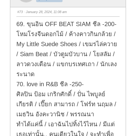
m
m
b
b
s
s
#73
· January 28, 2024, 11:08 am
d
u
o
p
w
.
69. ขุนอิน OFF BEAT SIAM ชีล -200-
n
.
โหมโรงจีนดอกไม้ / ค้างคาวกินกล้วย /
My Little Suede Shoes / เขมรไล่ควาย
/ Siam Beat / บัวตูมบัวบาน / โยสลัม /
ลาวดวงเดือน / แขกบรเทศเถา / นักเลง
ระนาด
70. love in R&B ชีล -250-
ศิลปิน ป้อม เกริกศักดิ์ / ปั่น ไพบูลย์
เกียรติ / เปี๊ยก สามารถ / โฟร์ท นฤมล /
เมธวิน อังคะวานิช / พรรณนา
ทำได้แค่นี้ / เอาฉันไปทิ้งไว้ไหน / มีแต่
เธอเท่านั้น.. คนเดียวในใจ / จะทำเพื่อ