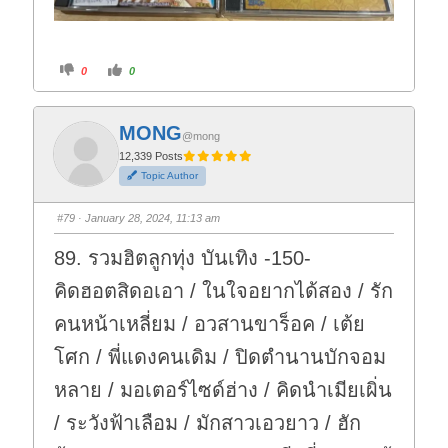
C
C
0
0
l
l
i
i
c
c
k
k
f
f
MONG
o
o
@mong
r
r
t
t
12,339 Posts
h
h
Topic Author
u
u
m
m
b
b
s
s
#79
· January 28, 2024, 11:13 am
d
u
o
p
w
.
89. รวมฮิตลูกทุ่ง บันเทิง -150-
n
.
คิดฮอตสิดอเอา / ในใจอยากได้สอง / รัก
คนหน้าเหลี่ยม / อวสานขาร็อค / เต้ย
โศก / พี่แดงคนเดิม / ปิดตำนานบักจอม
หลาย / มอเตอร์ไซด์ฮ่าง / คิดนำเมียเผิ่น
/ ระวังฟ้าเลือม / มักสาวเอวยาว / ฮัก