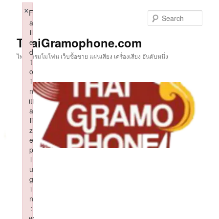
Skip
×
F
to
Sear
a
primary
il
content
ThaiGramophone.com
e
d
ไทยแกรมโมโฟน เว็บซื้อขาย แผ่นเสียง เครื่องเสียง อันดับหนึ่ง
t
o
i
n
iti
a
li
z
e
p
l
u
g
i
n
:
w