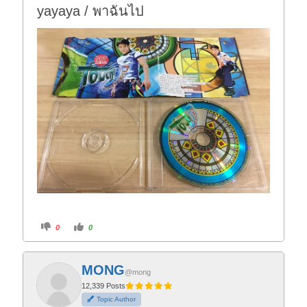
yayaya / พาฉันไป
C
C
0
0
l
l
i
i
c
c
k
k
f
f
MONG
o
o
@mong
r
r
t
t
12,339 Posts
h
h
Topic Author
u
u