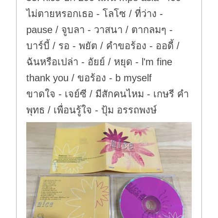
.
ไม่ตายหรอกเธอ - โลโซ / ที่ว่าง -
pause / จูบลา - วาสนา / ตากลมๆ -
บาร์บี้ / รอ - พยัต / คำขอร้อง - ออดี้ /
ฉันหรือเปล่า - อัยย์ / หยุด - l'm fine
thank you / ขอร้อง - b myself
ขาดใจ - เจย์ซี / มีสักคนไหม - เกษรี คำ
พุทธ / เพื่อนรู้ใจ - ปุ้ม อรรถพงษ์