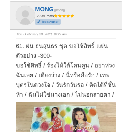
k
k
f
f
MONG
o
o
@mong
r
r
t
t
12,339 Posts
h
h
Topic Author
u
u
m
m
b
b
s
s
#60
· February 20, 2023, 10:22 am
d
u
o
p
w
.
61. ฝน ธนสุนธร ชุด ขอใช้สิทธิ์ แผ่น
n
.
ตัวอย่าง -300-
ขอใช้สิทธิ์ / ร้องไห้ใต้โคนคูน / อย่าห่วง
ฉันเลย / เตียงว่าง / นี่หรือคือรัก / เทพ
บุตรในดวงใจ / วันรักวันรอ / คิดได้ที่ชั้น
ห้า / ฉันไม่ใช่นางเอก / ไม่นอกสายตา /