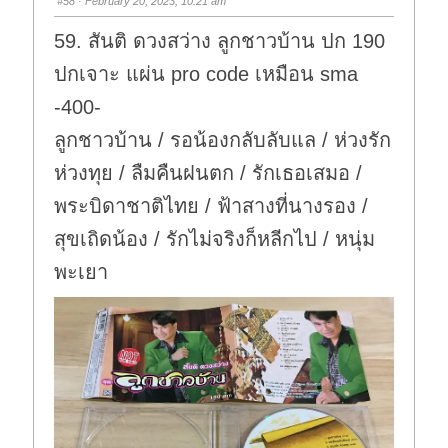
#58
· February 20, 2023, 10:21 am
d
u
o
p
w
.
59. สันติ ดวงสว่าง ลูกชาวบ้าน ปก 190
n
.
ปกเจาะ แผ่น pro code เหมือน sma
-400-
ลูกชาวบ้าน / รอน้องกลับลับแล / ห่วงรัก
ห่วงทุย / ลืมคืนฝนตก / รักเธอเสมอ /
พระบิดาชาติไทย / ฟ้าสางที่นางรอง /
สุขเถิดน้อง / รักไม่จริงก็หลีกไป / หนุ่ม
พะเยา