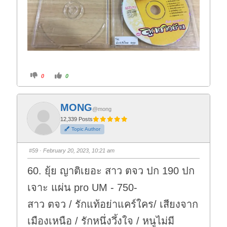
C
C
0
0
l
l
i
i
c
c
k
k
f
f
MONG
o
o
@mong
r
r
t
t
12,339 Posts
h
h
Topic Author
u
u
m
m
b
b
s
s
#59
· February 20, 2023, 10:21 am
d
u
o
p
w
.
60. ยุ้ย ญาติเยอะ สาว ตจว ปก 190 ปก
n
.
เจาะ แผ่น pro UM - 750-
สาว ตจว / รักแท้อย่าแคร์ใคร/ เสียงจาก
เมืองเหนือ / รักหนึ่งวึ้งใจ / หนูไม่มี