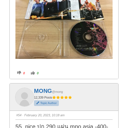
C
C
0
0
l
l
i
i
c
c
k
k
f
f
MONG
o
o
@mong
r
r
t
t
12,339 Posts
h
h
Topic Author
u
u
m
m
b
b
s
s
#54
· February 20, 2023, 10:18 am
d
u
o
p
w
.
55. nice ปก 290 แผ่น mpo asia -400-
n