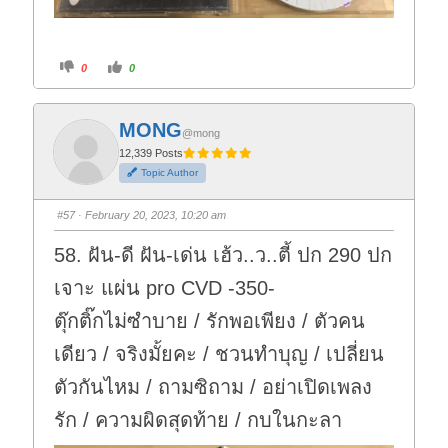
C
C
0
0
l
l
i
i
c
c
k
k
f
f
MONG
o
o
@mong
r
r
t
t
12,339 Posts
h
h
Topic Author
u
u
m
m
b
b
s
s
#57
· February 20, 2023, 10:20 am
d
u
o
p
w
.
58. ฝัน-ดี ฝัน-เด่น เฮ้ว..ว..ตี้ ปก 290 ปก
n
.
เจาะ แผ่น pro CVD -350-
ตุ๊กติ๊กไม่ซำบาย / รักพอเพียง / ตัวคน
เดียว / จริงมั้ยคะ / ชวนทำบุญ / เปลี่ยน
ตัวกันไหม / ถามซิถาม / อย่าเปิดเพลง
รัก / ความผิดสุดท้าย / กบในกะลา