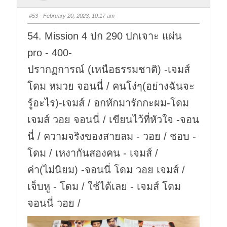
m
m
b
b
s
s
#53
· February 20, 2023, 10:17 am
d
u
o
p
w
.
54. Mission 4 ปก 290 ปกเจาะ แผ่น
n
.
pro - 400-
ปรากฏการณ์ (เหนือธรรมชาติ) -เจมส์
โดม หมวย จอนนี่ / คนโง่ๆ(อย่างฉันจะ
รู้อะไร)-เจมส์ / อกหักมารักกะผม-โดม
เจมส์ วอย จอนนี่ / เขียนไว้ที่หัวใจ -จอน
นี่ / ความจริงของสายลม - วอย / ชอบ -
โดม / เหงากันสองคน - เจมส์ /
ค่า(ไม่นิยม) -จอนนี่ โดม วอย เจมส์ /
เจ็บหู - โดม / ใช้ได้เลย - เจมส์ โดม
จอนนี่ วอย /