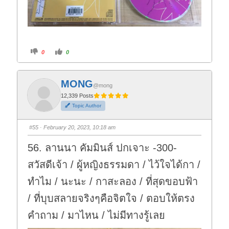
C
C
0
0
l
l
i
i
c
c
k
k
f
f
MONG
o
o
@mong
r
r
t
t
12,339 Posts
h
h
Topic Author
u
u
m
m
b
b
s
s
#55
· February 20, 2023, 10:18 am
d
u
o
p
w
.
56. ลานนา คัมมินส์ ปกเจาะ -300-
n
.
สวัสดีเจ้า / ผู้หญิงธรรมดา / ไว้ใจได้กา /
ทำไม / นะนะ / กาสะลอง / ที่สุดขอบฟ้า
/ ที่บุบสลายจริงๆคือจิตใจ / ตอบให้ตรง
คำถาม / มาไหน / ไม่มีทางรู้เลย