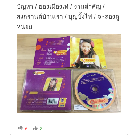
ปัญหา / ย่องเมืองเท่ / งานสำคัญ /
สงกรานต์บ้านเรา / บุญบั้งไฟ / จะลองดู
หน่อย
C
C
0
0
l
l
i
i
c
c