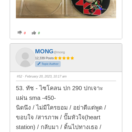
C
C
0
0
l
l
i
i
c
c
k
k
f
f
MONG
o
o
@mong
r
r
t
t
12,339 Posts
h
h
Topic Author
u
u
m
m
b
b
s
s
#52
· February 20, 2023, 10:17 am
d
u
o
p
w
.
53. ทัช - ไซโคลน ปก 290 ปกเจาะ
n
.
แผ่น sma -450-
นิดนึง / ไม่มีใครยอม / อย่าดีแต่พูด /
ขอบใจ /สารภาพ / ปั๊มหัวใจ(heart
station) / กลับมา / ดิ้นไปทางเธอ /