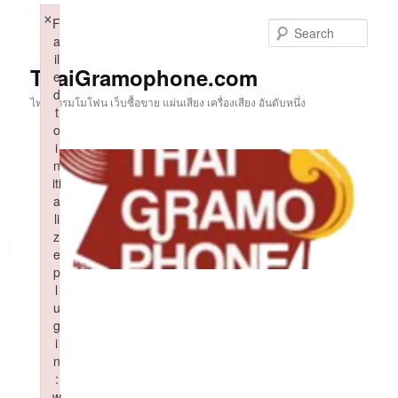
Skip
×
F
to
Sear
a
primary
il
content
ThaiGramophone.com
e
d
ไทยแกรมโมโฟน เว็บซื้อขาย แผ่นเสียง เครื่องเสียง อันดับหนึ่ง
t
o
i
n
iti
a
li
z
e
p
l
u
g
i
n
:
w