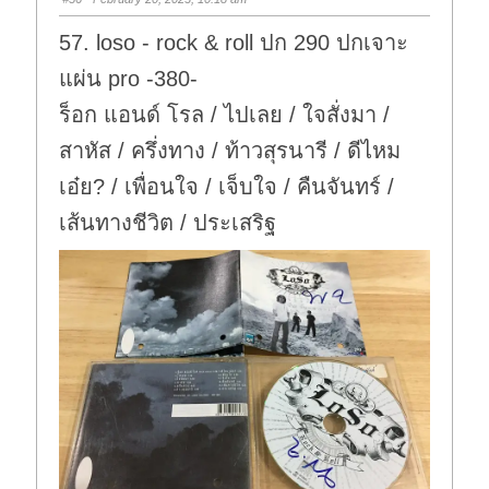
d
u
o
p
w
.
57. loso - rock & roll ปก 290 ปกเจาะ
n
.
แผ่น pro -380-
ร็อก แอนด์ โรล / ไปเลย / ใจสั่งมา /
สาหัส / ครึ่งทาง / ท้าวสุรนารี / ดีไหม
เอ๋ย? / เพื่อนใจ / เจ็บใจ / คืนจันทร์ /
เส้นทางชีวิต / ประเสริฐ