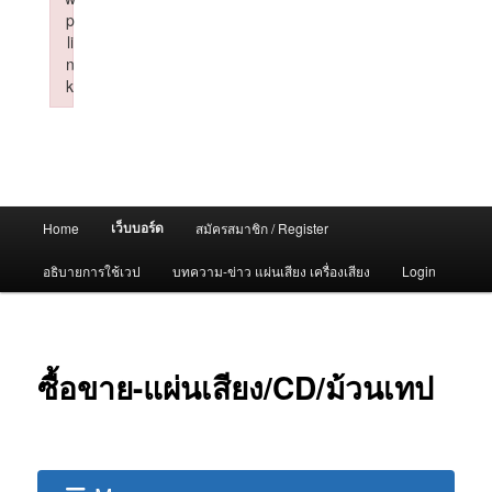
p
li
n
k
Failed to initialize plugin: wplink
Main
เว็บบอร์ด
Home
สมัครสมาชิก / Register
menu
อธิบายการใช้เวป
บทความ-ข่าว แผ่นเสียง เครื่องเสียง
Login
ซื้อขาย-แผ่นเสียง/CD/ม้วนเทป