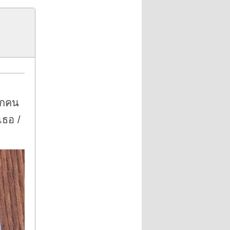
สักคน
กเธอ /