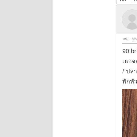
#91
· Mar
90.br
เธอจะ
/ ปลาย
พักหั