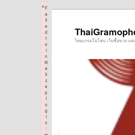
×
F
Skip
a
to
il
e
primary
ThaiGramoph
d
content
t
ไทยแกรมโมโฟน เว็บซื้อขาย แผ่นเส
o
i
n
iti
a
li
z
e
p
l
u
g
i
n
:
w