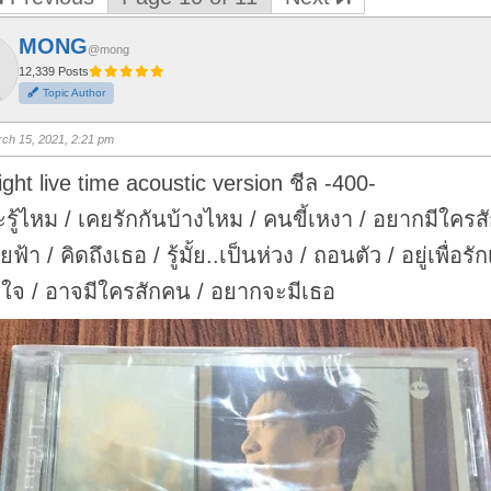
MONG
@mong
12,339 Posts
Topic Author
ch 15, 2021, 2:21 pm
ight live time acoustic version ชีล -400-
รู้ไหม / เคยรักกันบ้างไหม / คนขี้เหงา / อยากมีใคร
ฟ้า / คิดถึงเธอ / รู้มั้ย..เป็นห่วง / ถอนตัว / อยู่เพื่อรั
วใจ / อาจมีใครสักคน / อยากจะมีเธอ