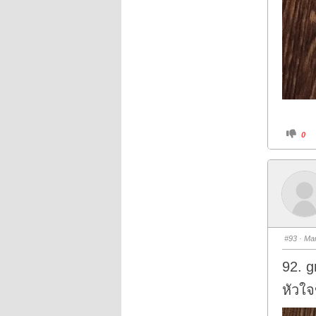
C
0
l
i
c
k
f
o
r
t
h
u
m
b
s
#93
· Mar
d
o
w
92. g
n
.
หัวใจ