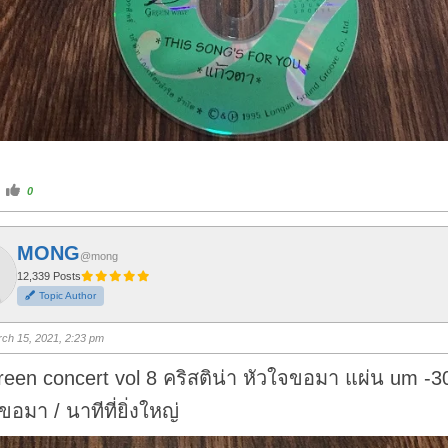
C
0
l
i
c
k
f
MONG
o
@mong
r
t
12,339 Posts
h
Topic Author
u
m
b
s
ch 15, 2021, 2:23 pm
u
p
.
reen concert vol 8 คริสติน่า หัวใจขอมา แผ่น um -3
ขอมา / นาทีที่ยิ่งใหญ่