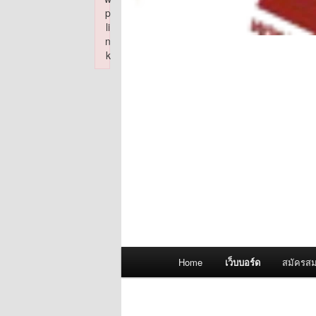
p
li
n
k
Failed to initialize plugin: wplink
Main
Home
เว็บบอร์ด
สมัครสม
menu