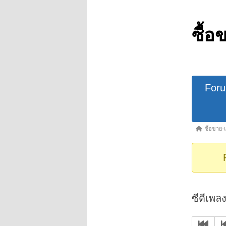
ซื้อ
Forum
For
Navigat
Forum
ซื้อขาย-
breadcrumb
-
You
are
here:
ซีดีเพล