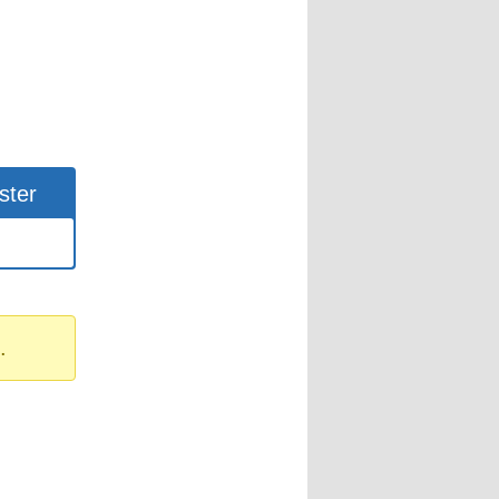
ster
.