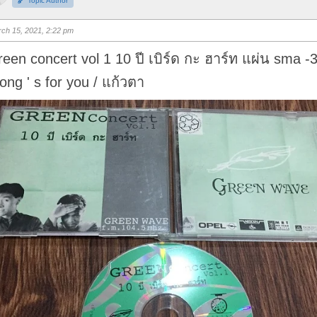
Topic Author
u
m
b
s
ch 15, 2021, 2:22 pm
u
p
.
reen concert vol 1 10 ปี เบิร์ด กะ ฮาร์ท แผ่น sma -
song ' s for you / แก้วตา