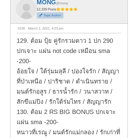
MONG
o
o
@mong
r
r
t
t
12,339 Posts
h
h
Topic Author
u
u
m
m
b
b
s
s
#100
· March 1, 2021, 4:03 pm
d
u
o
p
w
.
129. ต้อม ปุ้ย คู่รักรวมดาว 1 ปก 290
n
.
ปกเจาะ แผ่น not code เหมือน sma
-200-
อ้อยใจ / ใต้รุ่มมลุลี / ปองใจรัก / สัญญา
ที่ป่าเหนือ / ปาริชาด / ดำเนินทราย /
มนต์รักอสูร / ธารน้ำรัก / วนาสวาท /
สักขีแม่ปิง / รักใต้ร่มไทร / สัญญารัก
130. ต้อม 2 RS BIG BONUS ปกเจาะ
แผ่น sma -200-
หนาวที่เรณู / มนต์รักแม่กลอง / รักเก่าที่