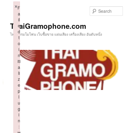
Skip
×
F
to
Sear
a
primary
il
content
ThaiGramophone.com
e
d
ไทยแกรมโมโฟน เว็บซื้อขาย แผ่นเสียง เครื่องเสียง อันดับหนึ่ง
t
o
i
n
iti
a
li
z
e
p
l
u
g
i
n
:
w