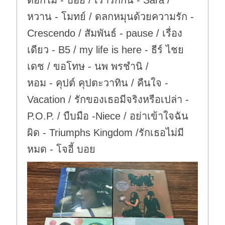
ดอกไม้ - บอย / เรารักกัน - Sara /
หวาน - โมทย์ / ดลกหมุนด้วยความรัก -
Crescendo / สัมพันธ์ - pause / เรื่อง
เดียว - B5 / my life is here - ธีร์ ไชย
เดช / ขอโทษ - นพ พรชำนิ /
หอม - คุปต์ คุปตะวาทิน / คืนใจ -
Vacation / รักของเธอมีจริงหรือเปล่า -
P.O.P. / บืบมือ -Niece / อย่าเข้าใจฉัน
ผิด - Triumphs Kingdom /รักเธอไม่มี
หมด - โจอี้ บอย