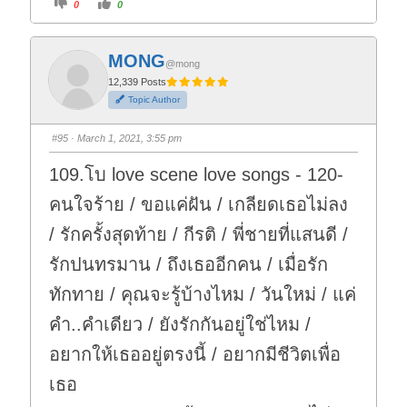
C
C
0
0
l
l
i
i
c
c
k
k
f
f
MONG
o
o
@mong
r
r
t
t
12,339 Posts
h
h
Topic Author
u
u
m
m
b
b
s
s
#95
· March 1, 2021, 3:55 pm
d
u
o
p
w
.
109.โบ love scene love songs - 120-
n
.
คนใจร้าย / ขอแค่ฝัน / เกลียดเธอไม่ลง
/ รักครั้งสุดท้าย / กีรติ / พี่ชายที่แสนดี /
รักปนทรมาน / ถึงเธออีกคน / เมื่อรัก
ทักทาย / คุณจะรู้บ้างไหม / วันใหม่ / แค่
คำ..คำเดียว / ยังรักกันอยู่ใช่ไหม /
อยากให้เธออยู่ตรงนี้ / อยากมีชีวิตเพื่อ
เธอ