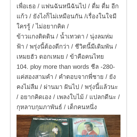
เพื่อเธอ / แฟนฉันหนีฉันไป / ดื่ม ดื่ม อีก
แก้ว / ยังไงก็ไม่เหมือนกัน /เรื่องในใจมี
ใครรู้ / ไม่อยากคิด /
ข้าวแกงติดดิน / น้ำเทวดา / นุ่งลมห่ม
ฟ้า / พรุ่งนี้ต้องดีกว่า / ชีวิตนี้มีเดิมพัน /
เหมยฮัว ดอกเหมย / ข้าคือคนไทย
104. ploy more than words ชีล -280-
แค่สองสามคำ / คำตอบจากพี่ชาย / ยัง
คงไม่ลืม / ผ่านมา ฝันไป / พรุ่งนี้แล้วนะ
/ อยากคิดเอง / เพลงใบไม้ / แปลกดีนะ /
กุหลาบกุมภาพันธ์ / เด็กคนหนึ่ง