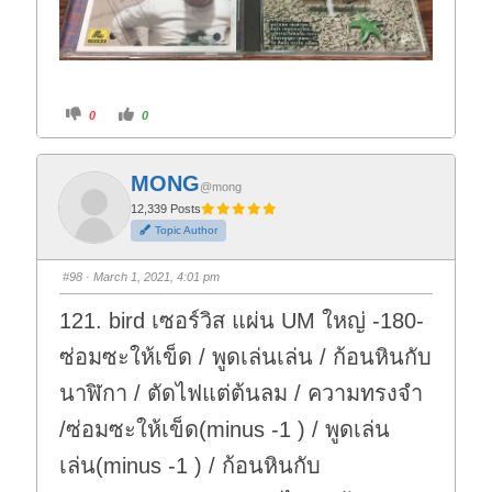
C
C
0
0
l
l
i
i
c
c
k
k
f
f
MONG
o
o
@mong
r
r
t
t
12,339 Posts
h
h
Topic Author
u
u
m
m
b
b
s
s
#98
· March 1, 2021, 4:01 pm
d
u
o
p
w
.
121. bird เซอร์วิส แผ่น UM ใหญ่ -180-
n
.
ซ่อมซะให้เข็ด / พูดเล่นเล่น / ก้อนหินกับ
นาฬิกา / ตัดไฟแต่ต้นลม / ความทรงจำ
/ซ่อมซะให้เข็ด(minus -1 ) / พูดเล่น
เล่น(minus -1 ) / ก้อนหินกับ