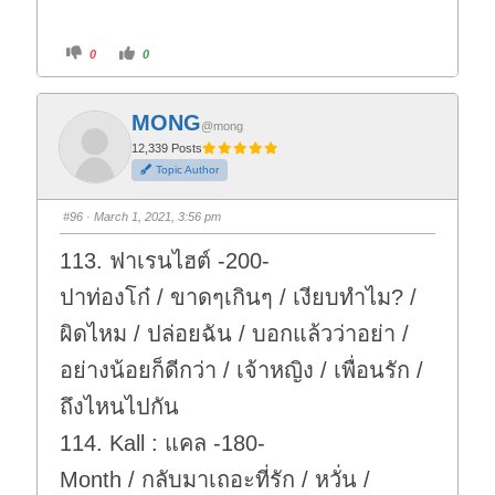
C
C
0
0
l
l
i
i
c
c
k
k
f
f
MONG
o
o
@mong
r
r
t
t
12,339 Posts
h
h
Topic Author
u
u
m
m
b
b
s
s
#96
· March 1, 2021, 3:56 pm
d
u
o
p
w
.
113. ฟาเรนไฮต์ -200-
n
.
ปาท่องโก๋ / ขาดๆเกินๆ / เงียบทำไม? /
ผิดไหม / ปล่อยฉัน / บอกแล้วว่าอย่า /
อย่างน้อยก็ดีกว่า / เจ้าหญิง / เพื่อนรัก /
ถึงไหนไปกัน
114. Kall : แคล -180-
Month / กลับมาเถอะที่รัก / หวั่น /