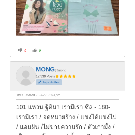
C
C
0
0
l
l
i
i
c
c
k
k
f
f
MONG
o
o
@mong
r
r
t
t
12,339 Posts
h
h
Topic Author
u
u
m
m
b
b
s
s
#93
· March 1, 2021, 3:53 pm
d
u
o
p
w
.
101 แหวน ฐิติมา เรามีเรา ซีล - 180-
n
.
เรามีเรา / จดหมายร้าง / แข่งได้แข่งไป
/ แอบฝัน /ไม่ขายความรัก / ตัวเก่ามั้ง /