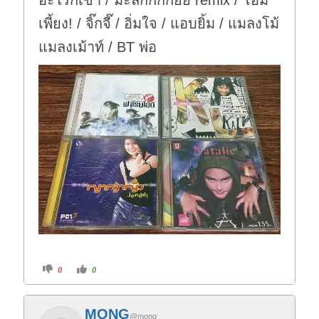
เพี้ยง! / จิ๊กจี๊ / อิ่มใจ / แอบยิ้ม / แมลงโม้
แมลงเม้าท์ / BT พ่อ
C
C
0
0
l
l
i
i
c
c
k
k
f
f
MONG
o
o
@mong