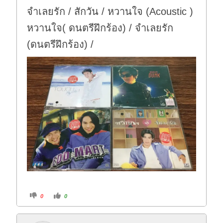
จำเลยรัก / สักวัน / หวานใจ (Acoustic )
หวานใจ( ดนตรีฝึกร้อง) / จำเลยรัก
(ดนตรีฝึกร้อง) /
C
C
0
0
l
l
i
i
c
c
k
k
f
f