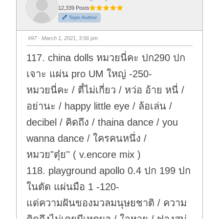
r
r
t
t
12,339 Posts
h
h
Topic Author
u
u
m
m
b
b
s
s
#97
· March 1, 2021, 3:56 pm
d
u
o
p
w
.
117. china dolls หมวยนี่คะ ปก290 ปก
n
.
เจาะ แผ่น pro UM ใหญ่ -250-
หมวยนี่คะ / ตี๋ไม่เกี่ยว / หว่อ อ้าย หนี่ /
อย่านะ / happy little eye / ล้อเล่น /
decibel / คิดถึง / thaina dance / you
wanna dance / ใครคนหนึ่ง /
หมวย"ตุ๋ย'' ( v.encore mix )
118. playground apollo 0.4 ปก 199 ปก
ในตัด แผ่นมือ 1 -120-
แด่ความฝันของมวลมนุษยชาติ / ความ