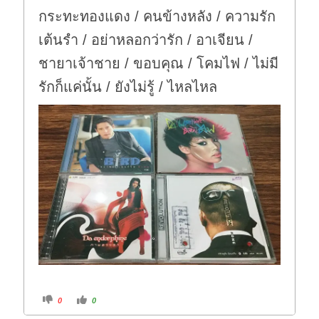
กระทะทองแดง / คนข้างหลัง / ความรัก
เต้นรำ / อย่าหลอกว่ารัก / อาเจียน /
ชายาเจ้าชาย / ขอบคุณ / โคมไฟ / ไม่มี
รักก็แค่นั้น / ยังไม่รู้ / ไหลไหล
C
C
0
0
l
l
i
i