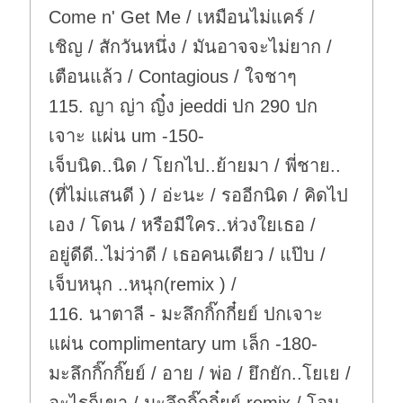
Come n' Get Me / เหมือนไม่แคร์ /
เชิญ / สักวันหนึ่ง / มันอาจจะไม่ยาก /
เตือนแล้ว / Contagious / ใจชาๆ
115. ญา ญ่า ญิ๋ง jeeddi ปก 290 ปก
เจาะ แผ่น um -150-
เจ็บนิด..นิด / โยกไป..ย้ายมา / พี่ชาย..
(ที่ไม่แสนดี ) / อ่ะนะ / รออีกนิด / คิดไป
เอง / โดน / หรือมีใคร..ห่วงใยเธอ /
อยู่ดีดี..ไม่ว่าดี / เธอคนเดียว / แป๊บ /
เจ็บหนุก ..หนุก(remix ) /
116. นาตาลี - มะลึกกิ๊กกี๋ยย์ ปกเจาะ
แผ่น complimentary um เล็ก -180-
มะลึกกิ๊กกิ๊ยย์ / อาย / พ่อ / ยึกยัก..โยเย /
อะไรก็เขา / มะลึกกิ๊กกิ๋ยย์ remix / โอม