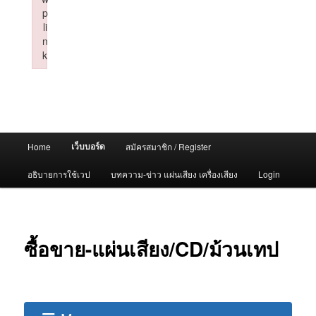
p
li
n
k
Failed to initialize plugin: wplink
Main
เว็บบอร์ด
Home
สมัครสมาชิก / Register
menu
อธิบายการใช้เวป
บทความ-ข่าว แผ่นเสียง เครื่องเสียง
Login
ซื้อขาย-แผ่นเสียง/CD/ม้วนเทป