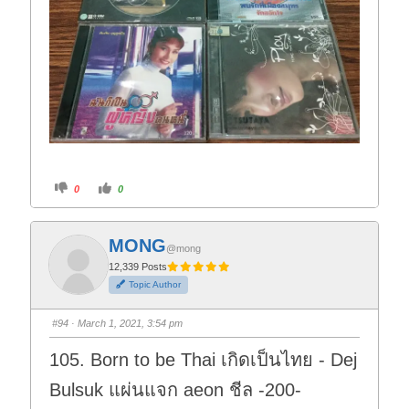
C
C
0
0
l
l
i
i
c
c
k
k
f
f
MONG
o
o
@mong
r
r
t
t
12,339 Posts
h
h
Topic Author
u
u
m
m
b
b
s
s
#94
· March 1, 2021, 3:54 pm
d
u
o
p
w
.
105. Born to be Thai เกิดเป็นไทย - Dej
n
.
Bulsuk แผ่นแจก aeon ชีล -200-