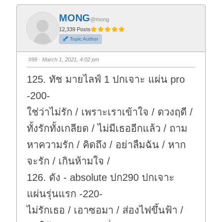
c
c
k
k
f
f
MONG
o
o
@mong
r
r
t
t
12,339 Posts
h
h
Topic Author
u
u
m
m
b
b
s
s
#99
· March 1, 2021, 4:02 pm
d
u
o
p
w
.
125. ทัช มายไลฟ์ 1 ปกเจาะ แผ่น pro
n
.
-200-
ใช่ว่าไม่รัก / เพราะเราเข้าใจ / ดวงฤดี /
ทั้งรักทั้งเกลียด / ไม่มีเธออีกแล้ว / ถาม
หาความรัก / คิดถึง / อย่าลืมฉัน / หาก
จะรัก / เกินห้ามใจ /
126. ดัง - absolute ปก290 ปกเจาะ
แผ่นรุ่นแรก -220-
ไม่รักเธอ / เอาซอมา / ส่องไฟขึ้นฟ้า /