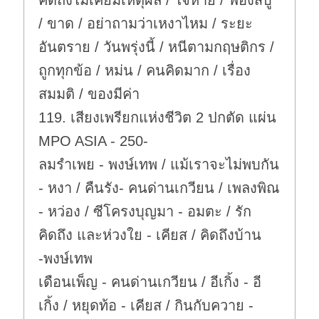
คิดถึงไม่เคยมีเหตุผล / ใจหาย / ฟองสบู่
/ ขาด / อย่าถามว่าเหงาไหม / ระยะ
อันตราย / วันพรุ่งนี้ / หนีตามกฤษติกร /
ถูกทุกข้อ / หม่น / คนคิดมาก / เรื่อง
สมมติ / ของมีค่า
119. เสียงเพรียกแห่งชีวิต 2 ปกตัด แผ่น
MPO ASIA - 250-
ลมรำเพย - พงษ์เทพ / แม้เราจะไม่พบกัน
- หงา / คืนรัง- คนด่านเกวียน / เพลงพิณ
- หว่อง / ซีโครงบุญมา - อมตะ / รัก
คิดถึง และห่วงใย - เคียส / คิดถึงบ้าน
-พงษ์เทพ
เดือนเพ็ญ - คนด่านเกวียน / อีเกิ้ง - อี
เกิ้ง / หยุดท้อ - เคียส / กินกับควาย -