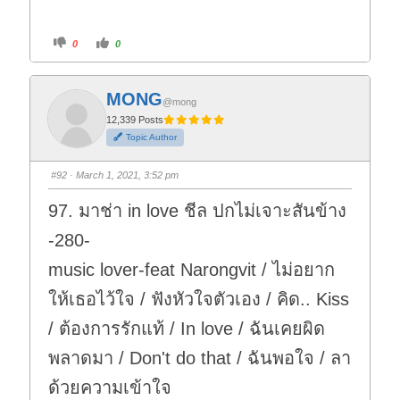
C
C
0
0
l
l
i
i
c
c
k
k
f
f
MONG
o
o
@mong
r
r
t
t
12,339 Posts
h
h
Topic Author
u
u
m
m
b
b
s
s
#92
· March 1, 2021, 3:52 pm
d
u
o
p
w
.
97. มาช่า in love ชีล ปกไม่เจาะสันข้าง
n
.
-280-
music lover-feat Narongvit / ไม่อยาก
ให้เธอไว้ใจ / ฟังหัวใจตัวเอง / คิด.. Kiss
/ ต้องการรักแท้ / In love / ฉันเคยผิด
พลาดมา / Don't do that / ฉันพอใจ / ลา
ด้วยความเข้าใจ