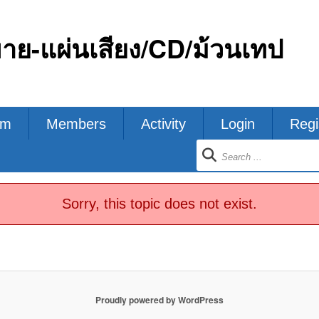
ขาย-แผ่นเสียง/CD/ม้วนเทป
um
Members
Activity
Login
Regi
ion
Sorry, this topic does not exist.
Proudly powered by WordPress