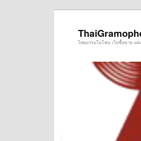
Skip
to
primary
ThaiGramoph
content
ไทยแกรมโมโฟน เว็บซื้อขาย แผ่นเส