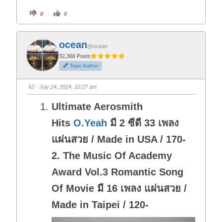
C
C
0
0
l
l
i
i
c
c
k
k
f
f
ocean
o
o
@ocean
r
r
t
t
32,366 Posts
h
h
Topic Author
u
u
m
m
b
b
s
s
#2
· July 24, 2024, 10:27 am
d
u
o
p
w
.
Ultimate Aerosmith
n
.
Hits
O.Yeah
มี 2 ซีดี 33 เพลง
แผ่นสวย / Made in USA / 170-
2. The Music Of Academy
Award Vol.3 Romantic Song
Of Movie มี 16 เพลง แผ่นสวย /
Made in Taipei / 120-