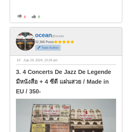
C
C
0
0
l
l
i
i
c
c
k
k
f
f
ocean
o
o
@ocean
r
r
t
t
32,366 Posts
h
h
Topic Author
u
u
m
m
b
b
s
s
#3
· July 24, 2024, 10:29 am
d
u
o
p
w
.
3. 4 Concerts De Jazz De Legende
n
.
มีหนังสือ + 4 ซีดี แผ่นสวย / Made in
EU / 350-