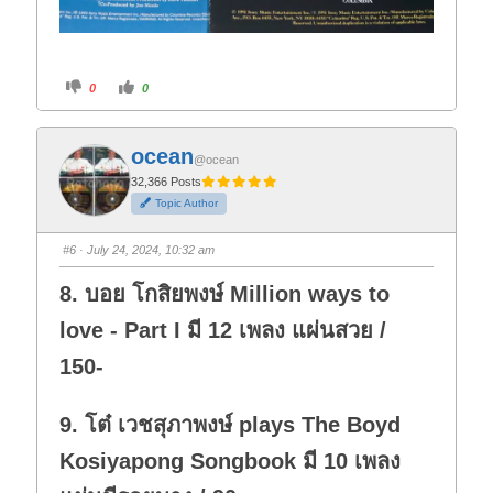
C
C
0
0
l
l
i
i
c
c
k
k
f
f
ocean
o
o
@ocean
r
r
t
t
32,366 Posts
h
h
Topic Author
u
u
m
m
b
b
s
s
#6
· July 24, 2024, 10:32 am
d
u
o
p
w
.
8. บอย โกสิยพงษ์ Million ways to
n
.
love - Part I มี 12 เพลง แผ่นสวย /
150-
9. โต๋ เวชสุภาพงษ์ plays The Boyd
Kosiyapong Songbook มี 10 เพลง