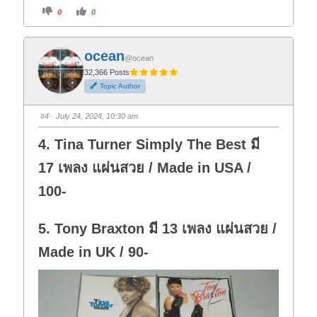
C
C
0
0
l
l
i
i
c
c
k
k
f
f
ocean
o
o
@ocean
r
r
t
t
32,366 Posts
h
h
Topic Author
u
u
m
m
b
b
s
s
#4
· July 24, 2024, 10:30 am
d
u
o
p
w
.
4. Tina Turner Simply The Best มี
n
.
17 เพลง แผ่นสวย / Made in USA /
100-
5. Tony Braxton มี 13 เพลง แผ่นสวย /
Made in UK / 90-