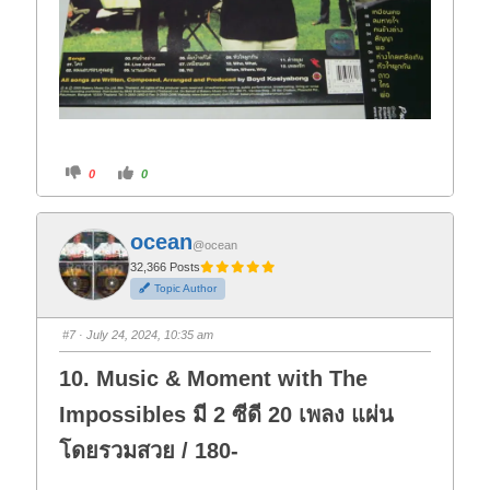
C
C
0
0
l
l
i
i
c
c
k
k
f
f
ocean
o
o
@ocean
r
r
t
t
32,366 Posts
h
h
Topic Author
u
u
m
m
b
b
s
s
#7
· July 24, 2024, 10:35 am
d
u
o
p
w
.
10. Music & Moment with The
n
.
Impossibles มี 2 ซีดี 20 เพลง แผ่น
โดยรวมสวย / 180-