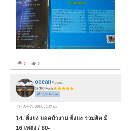
C
C
0
0
l
l
i
i
c
c
k
k
f
f
ocean
o
o
@ocean
r
r
t
t
32,366 Posts
h
h
Topic Author
u
u
m
m
b
b
s
s
#9
· July 24, 2024, 10:37 am
d
u
o
p
w
.
14. ยิ่งยง ยอดบัวงาม ยิ่งยง รวมฮิต มี
n
.
16 เพลง / 80-