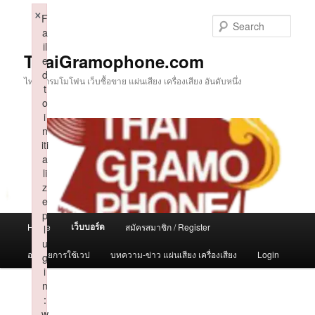
Skip
×
F
to
Sear
a
primary
il
content
ThaiGramophone.com
e
d
ไทยแกรมโมโฟน เว็บซื้อขาย แผ่นเสียง เครื่องเสียง อันดับหนึ่ง
t
o
i
n
iti
a
li
z
e
p
Main
เว็บบอร์ด
Home
สมัครสมาชิก / Register
l
menu
u
อธิบายการใช้เวป
บทความ-ข่าว แผ่นเสียง เครื่องเสียง
Login
g
i
n
:
w