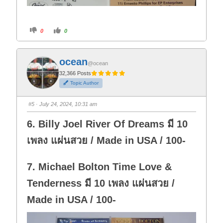
C
C
0
0
l
l
i
i
c
c
k
k
f
f
ocean
o
o
@ocean
r
r
t
t
32,366 Posts
h
h
Topic Author
u
u
m
m
b
b
s
s
#5
· July 24, 2024, 10:31 am
d
u
o
p
w
.
6. Billy Joel River Of Dreams มี 10
n
.
เพลง แผ่นสวย / Made in USA / 100-
7. Michael Bolton Time Love &
Tenderness มี 10 เพลง แผ่นสวย /
Made in USA / 100-