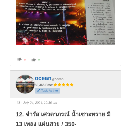
C
C
0
0
l
l
i
i
c
c
k
k
f
f
ocean
o
o
@ocean
r
r
t
t
32,366 Posts
h
h
Topic Author
u
u
m
m
b
b
s
s
#8
· July 24, 2024, 10:36 am
d
u
o
p
w
.
12. จำรัส เศวตาภรณ์ น้ำเซาะทราย มี
n
.
13 เพลง แผ่นสวย / 350-