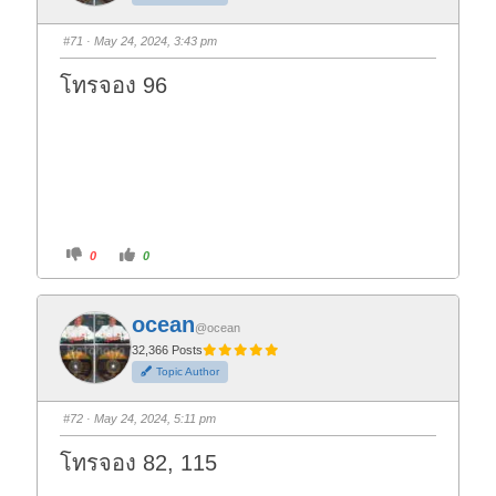
#71
· May 24, 2024, 3:43 pm
โทรจอง 96
C
C
0
0
l
l
i
i
c
c
k
k
f
f
ocean
o
o
@ocean
r
r
t
t
32,366 Posts
h
h
Topic Author
u
u
m
m
b
b
s
s
#72
· May 24, 2024, 5:11 pm
d
u
o
p
w
.
โทรจอง 82, 115
n
.