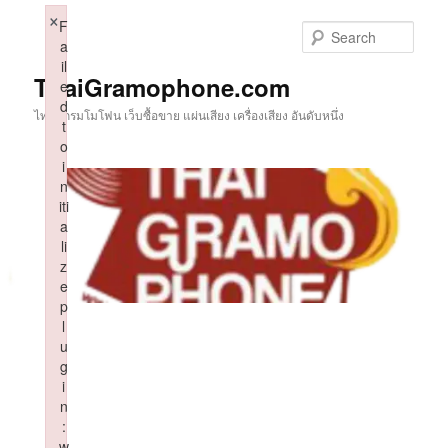
Skip
×
F
to
Sear
a
primary
il
content
ThaiGramophone.com
e
d
ไทยแกรมโมโฟน เว็บซื้อขาย แผ่นเสียง เครื่องเสียง อันดับหนึ่ง
t
o
i
n
iti
a
li
z
e
p
l
u
g
i
n
:
w