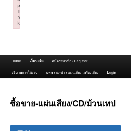
p
li
n
k
Failed to initialize plugin: wplink
Main
เว็บบอร์ด
Home
สมัครสมาชิก / Register
menu
อธิบายการใช้เวป
บทความ-ข่าว แผ่นเสียง เครื่องเสียง
Login
ซื้อขาย-แผ่นเสียง/CD/ม้วนเทป