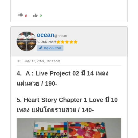
C
C
0
0
l
l
i
i
c
c
k
k
f
f
ocean
o
o
@ocean
r
r
t
t
32,366 Posts
h
h
Topic Author
u
u
m
m
b
b
s
s
#3
· July 17, 2024, 10:30 am
d
u
o
p
w
.
4. A : Live Project 02 มี 14 เพลง
n
.
แผ่นสวย / 190-
5. Heart Story Chapter 1 Love มี 10
เพลง แผ่นโดยรวมสวย / 140-