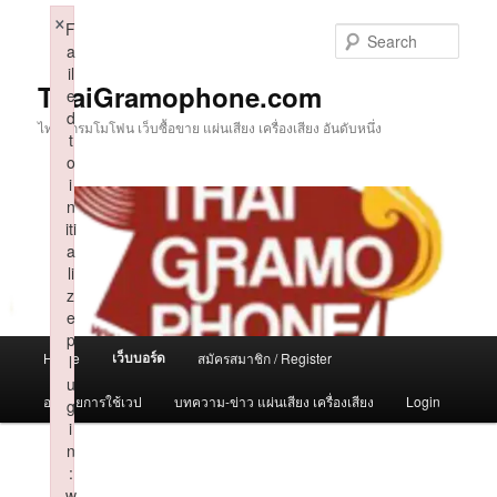
Skip
×
F
to
Sear
a
primary
il
content
ThaiGramophone.com
e
d
ไทยแกรมโมโฟน เว็บซื้อขาย แผ่นเสียง เครื่องเสียง อันดับหนึ่ง
t
o
i
n
iti
a
li
z
e
p
Main
เว็บบอร์ด
Home
สมัครสมาชิก / Register
l
menu
u
อธิบายการใช้เวป
บทความ-ข่าว แผ่นเสียง เครื่องเสียง
Login
g
i
n
:
w