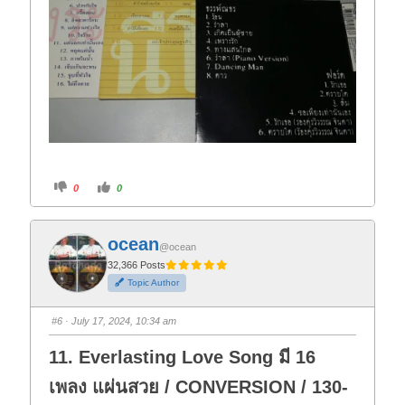
C
C
0
0
l
l
i
i
c
c
k
k
f
f
ocean
o
o
@ocean
r
r
t
t
32,366 Posts
h
h
Topic Author
u
u
m
m
b
b
s
s
#6
· July 17, 2024, 10:34 am
d
u
o
p
w
.
11. Everlasting Love Song มี 16
n
.
เพลง แผ่นสวย / CONVERSION / 130-