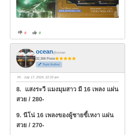
C
C
0
0
l
l
i
i
c
c
k
k
f
f
ocean
o
o
@ocean
r
r
t
t
32,366 Posts
h
h
Topic Author
u
u
m
m
b
b
s
s
#5
· July 17, 2024, 10:33 am
d
u
o
p
w
.
8. แสงระวี แมงมุมสาว มี 16 เพลง แผ่น
n
.
สวย / 280-
9. นีโน่ 16 เพลงของผู้ชายขี้เหงา แผ่น
สวย / 270-