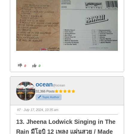
C
C
0
0
l
l
i
i
c
c
k
k
f
f
ocean
o
o
@ocean
r
r
t
t
32,366 Posts
h
h
Topic Author
u
u
m
m
b
b
s
s
#7
· July 17, 2024, 10:35 am
d
u
o
p
w
.
13. Jheena Lodwick Singing in The
n
.
Rain มีโอบิ 12 เพลง แผ่นสวย / Made