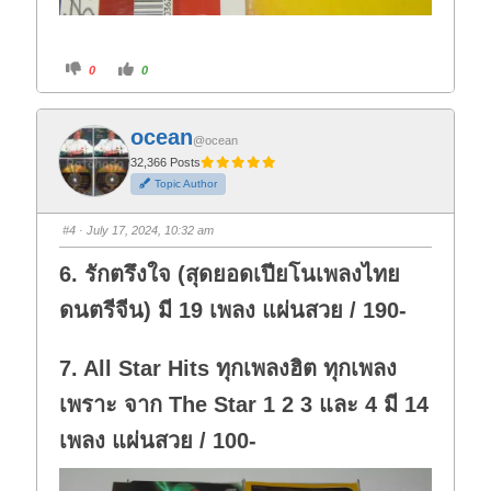
C
C
0
0
l
l
i
i
c
c
k
k
f
f
ocean
o
o
@ocean
r
r
t
t
32,366 Posts
h
h
Topic Author
u
u
m
m
b
b
s
s
#4
· July 17, 2024, 10:32 am
d
u
o
p
w
.
6. รักตรึงใจ (สุดยอดเปียโนเพลงไทย
n
.
ดนตรีจีน) มี 19 เพลง แผ่นสวย / 190-
7. All Star Hits ทุกเพลงฮิต ทุกเพลง
เพราะ จาก The Star 1 2 3 และ 4 มี 14
เพลง แผ่นสวย / 100-