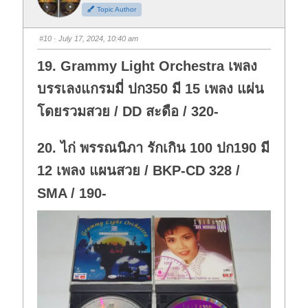
h
h
Topic Author
u
u
m
m
b
b
s
s
#10
· July 17, 2024, 10:40 am
d
u
o
p
w
.
19. Grammy Light Orchestra เพลง
n
.
บรรเลงแกรมมี่ ปก350 มี 15 เพลง แผ่น
โดยรวมสวย / DD สะดือ / 320-
20. ไก่ พรรณนิภา รักเกิน 100 ปก190 มี
12 เพลง แผนสวย / BKP-CD 328 /
SMA / 190-