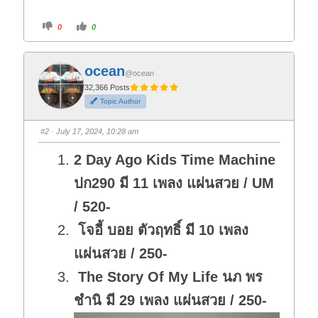
C
C
0
0
l
l
i
i
c
c
k
k
f
f
ocean
o
o
@ocean
r
r
t
t
32,366 Posts
h
h
Topic Author
u
u
m
m
b
b
s
s
#2
· July 17, 2024, 10:28 am
d
u
o
p
w
.
2 Day Ago Kids Time Machine
n
.
ปก290 มี 11 เพลง แผ่นสวย / UM
/ 520-
โจอี้ บอย ตัวฤทธิ์ มี 10 เพลง
แผ่นสวย / 250-
The Story Of My Life นภ พร
ชำนิ มี 29 เพลง แผ่นสวย / 250-