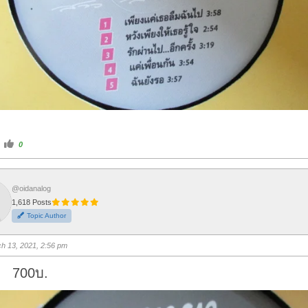
C
0
l
i
c
k
f
o
@oidanalog
r
1,618 Posts
t
h
Topic Author
u
m
b
s
h 13, 2021, 2:56 pm
u
p
.
 700บ.