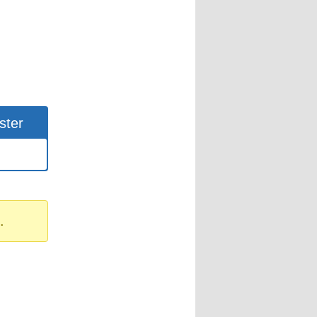
ster
.