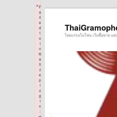
×
F
Skip
a
to
il
e
primary
ThaiGramoph
d
content
t
ไทยแกรมโมโฟน เว็บซื้อขาย แผ่นเส
o
i
n
iti
a
li
z
e
p
l
u
g
i
n
:
w