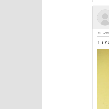
i
c
k
f
o
r
t
h
u
m
b
s
#2
· Marc
d
o
w
1.ปก
n
.