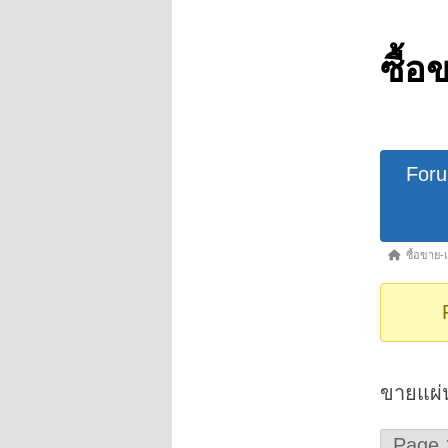
ซื้อ
Forum
For
Navigat
Forum
ซื้อขาย-
breadcrumb
-
You
are
here:
ขายแผ่
Page 