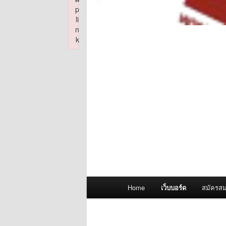
p
li
n
k
Failed to initialize plugin: wplink
Main
Home
เว็บบอร์ด
สมัครสม
menu