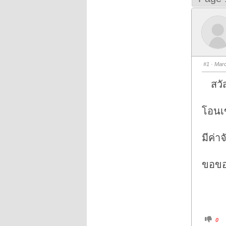
#1
· Marc
สวัส
โอนเ
มีค่า
ขอขอ
C
0
l