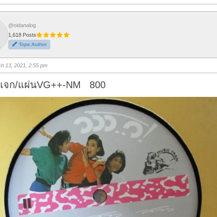
i
c
k
f
o
@oidanalog
r
1,618 Posts
t
h
Topic Author
u
m
b
s
h 13, 2021, 2:55 pm
u
p
.
แจก/แผ่นVG++-NM 800