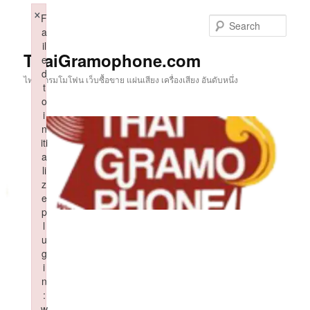
Skip
×
F
to
Sear
a
primary
il
content
ThaiGramophone.com
e
d
ไทยแกรมโมโฟน เว็บซื้อขาย แผ่นเสียง เครื่องเสียง อันดับหนึ่ง
t
o
i
n
iti
a
li
z
e
p
l
u
g
i
n
:
w