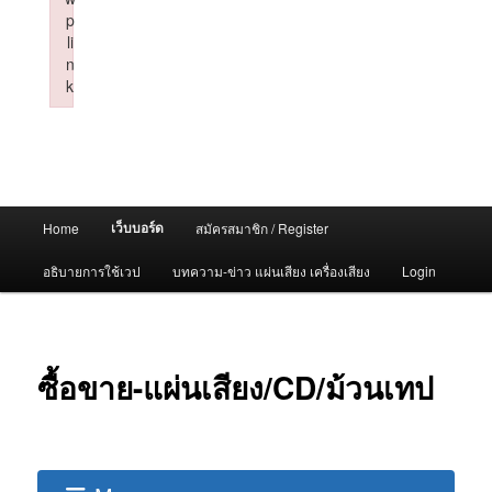
p
li
n
k
Failed to initialize plugin: wplink
Main
เว็บบอร์ด
Home
สมัครสมาชิก / Register
menu
อธิบายการใช้เวป
บทความ-ข่าว แผ่นเสียง เครื่องเสียง
Login
ซื้อขาย-แผ่นเสียง/CD/ม้วนเทป