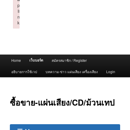
p
li
n
k
Failed to initialize plugin: wplink
Main
เว็บบอร์ด
Home
สมัครสมาชิก / Register
menu
อธิบายการใช้เวป
บทความ-ข่าว แผ่นเสียง เครื่องเสียง
Login
ซื้อขาย-แผ่นเสียง/CD/ม้วนเทป