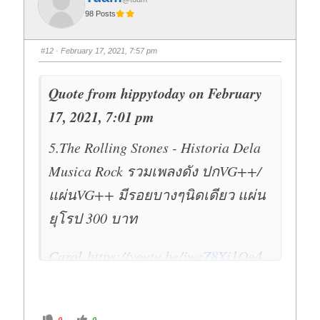
t
t
98 Posts
h
h
u
u
m
m
b
b
s
s
#12
· February 17, 2021, 7:57 pm
d
u
o
p
w
.
n
.
Quote from hippytoday on February
17, 2021, 7:01 pm
5.The Rolling Stones - Historia Dela
Musica Rock รวมเพลงดัง ปกVG++/
แผ่นVG++ มีรอยบางๆนิดเดียว แผ่น
ยุโรป 300 บาท
Carol
https://youtu.be/jwgZ8Xj1Og4
C
C
0
0