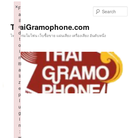
Skip
×
F
to
Sear
a
primary
il
content
ThaiGramophone.com
e
d
ไทยแกรมโมโฟน เว็บซื้อขาย แผ่นเสียง เครื่องเสียง อันดับหนึ่ง
t
o
i
n
iti
a
li
z
e
p
l
u
g
i
n
:
w