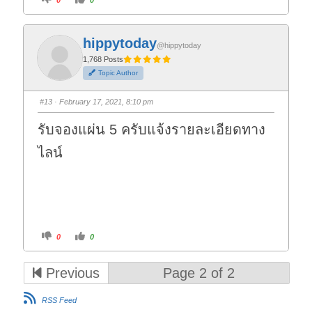
l
l
i
i
c
c
k
k
f
f
hippytoday
o
o
@hippytoday
r
r
t
t
1,768 Posts
h
h
Topic Author
u
u
m
m
b
b
s
s
#13
· February 17, 2021, 8:10 pm
d
u
o
p
w
.
รับจองแผ่น 5 ครับแจ้งรายละเอียดทาง
n
.
ไลน์
C
C
0
0
l
l
i
i
c
c
k
k
Previous
Page 2 of 2
f
f
o
o
r
r
t
t
RSS Feed
h
h
u
u