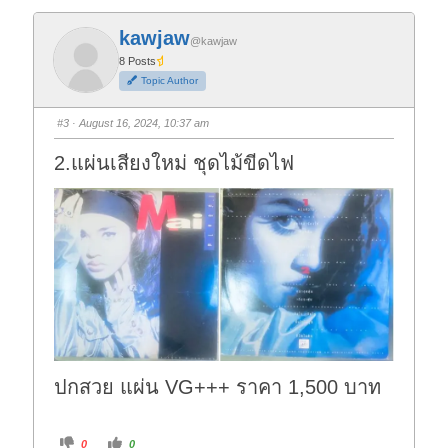
c
c
k
k
f
f
kawjaw
o
o
@kawjaw
r
r
t
t
8 Posts
h
h
Topic Author
u
u
m
m
b
b
s
s
#3
· August 16, 2024, 10:37 am
d
u
o
p
w
.
2.แผ่นเสียงใหม่ ชุดไม้ขีดไฟ
n
.
ปกสวย แผ่น VG+++ ราคา 1,500 บาท
C
C
0
0