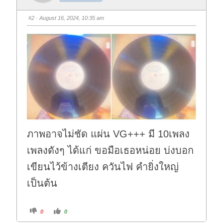
m
m
b
b
s
s
#2
· August 16, 2024, 10:35 am
d
u
o
p
w
.
n
.
ภาพอาจไม่ชัด แผ่น VG+++ มี 10เพลง
เพลงดังๆ ได้แก่ ขอมือเธอหน่อย บ่งบอก
เขียนไว้ข้างเตียง ควันไฟ คำยิ่งใหญ่
เป็นต้น
C
C
0
0
l
l
i
i