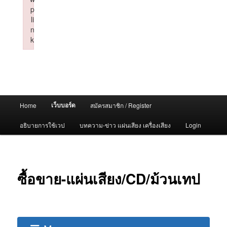
p
li
n
k
Failed to initialize plugin: wplink
Main
เว็บบอร์ด
Home
สมัครสมาชิก / Register
menu
อธิบายการใช้เวป
บทความ-ข่าว แผ่นเสียง เครื่องเสียง
Login
ซื้อขาย-แผ่นเสียง/CD/ม้วนเทป