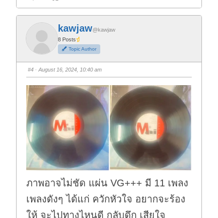
l
l
i
i
c
c
k
k
f
f
kawjaw
o
o
@kawjaw
r
r
t
t
8 Posts
h
h
Topic Author
u
u
m
m
b
b
s
s
#4
· August 16, 2024, 10:40 am
d
u
o
p
w
.
n
.
ภาพอาจไม่ชัด แผ่น VG+++ มี 11 เพลง
เพลงดังๆ ได้แก่ ควักหัวใจ อยากจะร้อง
ให้ จะไปทางไหนดี กลับดึก เสียใจ