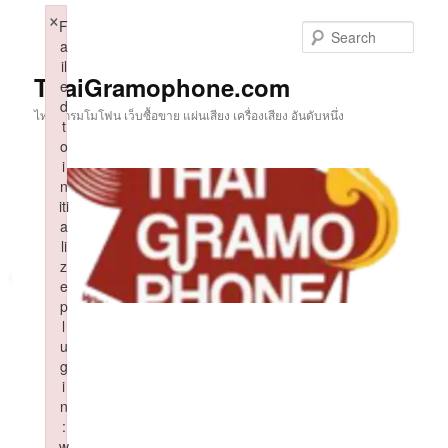
Skip
×
F
to
Sear
a
primary
il
content
ThaiGramophone.com
e
d
ไทยแกรมโมโฟน เว็บซื้อขาย แผ่นเสียง เครื่องเสียง อันดับหนึ่ง
t
o
i
n
iti
a
li
z
e
p
l
u
g
i
n
:
w