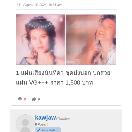
#1
· August 16, 2024, 10:31 am
1.แผ่นเสียงนันทิดา ชุดบ่งบอก ปกสวย
แผ่น VG+++ ราคา 1,500 บาท
C
C
0
0
l
l
i
i
c
c
k
k
f
f
kawjaw
o
o
@kawjaw
r
r
t
t
8 Posts
h
h
Topic Author
u
u