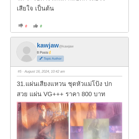
เสียใจ เป็นต้น
C
C
0
0
l
l
i
i
c
c
k
k
f
f
kawjaw
o
o
@kawjaw
r
r
t
t
8 Posts
h
h
Topic Author
u
u
m
m
b
b
s
s
#5
· August 16, 2024, 10:42 am
d
u
o
p
w
.
31.แผ่นเสียงแหวน ชุดหัวแม่โป้ง ปก
n
.
สวย แผ่น VG+++ ราคา 800 บาท