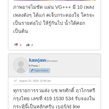
ภาพอาจไม่ชัด แผ่น VG+++ มี 10 เพลง
เพลงดังๆ ได้แก่ คเจ็บกระดองใจ ใครจะ
เป็นรายต่อไป ให้รู้กันไป น้ำใต้ศอก
เป็นต้น
C
C
0
0
l
l
i
i
c
c
k
k
f
f
kawjaw
o
o
@kawjaw
r
r
t
t
8 Posts
h
h
Topic Author
u
u
m
m
b
b
s
s
#7
· August 16, 2024, 10:48 am
d
u
o
p
w
.
ทุกรายการรวมส่ง บช.พรศักดิ์ ฤาไกรศรี
n
.
กรุงไทย เลขที่ 419 1530 534 รับจองใน
กระทู้นี้เป็นหลักครับ เบอร์/id line