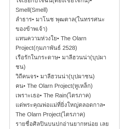
ใจเธอกับใจฉัน(ต้องเชื่อใจกัน)•
Smell(Smell)
ลำธาร• มาโนช พุฒตาล(ในทรรศนะ
ของข้าพเจ้า)
แทนความห่วงใย• The Olarn
Project(กุมภาพันธ์ 2528)
เรือรักในกระดาษ• มาลีฮวนน่า(บุปผา
ชน)
วิถีคนจร• มาลีฮวนน่า(บุปผาชน)
คน• The Olarn Project(หูเหล็ก)
เพราะเธอ• The Rain(ไตรภาค)
แด่พระคุณพ่อแม่ที่ยิ่งใหญ่ตลอดกาล•
The Olarn Project(ไตรภาค)
รายชื่อศิลปินบนปกอ่านยากหน่อย เลย