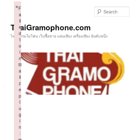
Skip
×
F
to
Sear
a
primary
il
content
ThaiGramophone.com
e
d
ไทยแกรมโมโฟน เว็บซื้อขาย แผ่นเสียง เครื่องเสียง อันดับหนึ่ง
t
o
i
n
iti
a
li
z
e
p
l
u
g
i
n
:
w