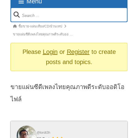
Menu
Forum
Navigation
Forum
ซื้อขาย-แผ่นเสียง/CD/ม้วนเทป
breadcrumbs
ขายแผ่นซีดีเพลงไทยคุณภาพดีระดับออ …
-
You
Please
Login
or
Register
to create
are
posts and topics.
here:
ขายแผ่นซีดีเพลงไทยคุณภาพดีระดับออดิโอ
ไฟล์
@lordt3h