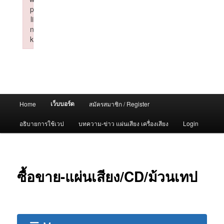
p
li
n
k
Failed to initialize plugin: wplink
Main
เว็บบอร์ด
Home
สมัครสมาชิก / Register
menu
อธิบายการใช้เวป
บทความ-ข่าว แผ่นเสียง เครื่องเสียง
Login
ซื้อขาย-แผ่นเสียง/CD/ม้วนเทป