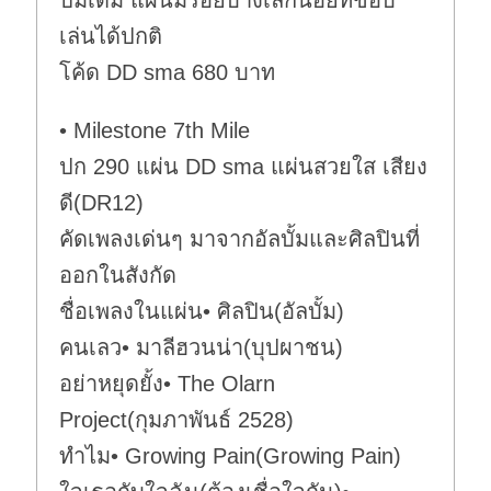
ปั๊มเดิม แผ่นมีรอยบางเล็กน้อยที่ขอบ
เล่นได้ปกติ
โค้ด DD sma 680 บาท
• Milestone 7th Mile
ปก 290 แผ่น DD sma แผ่นสวยใส เสียง
ดี(DR12)
คัดเพลงเด่นๆ มาจากอัลบั้มและศิลปินที่
ออกในสังกัด
ชื่อเพลงในแผ่น• ศิลปิน(อัลบั้ม)
คนเลว• มาลีฮวนน่า(บุปผาชน)
อย่าหยุดยั้ง• The Olarn
Project(กุมภาพันธ์ 2528)
ทำไม• Growing Pain(Growing Pain)