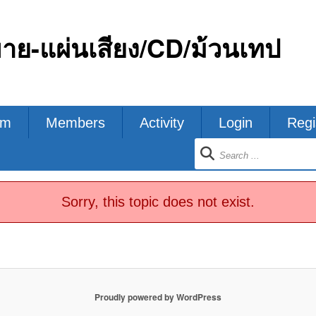
ขาย-แผ่นเสียง/CD/ม้วนเทป
um
Members
Activity
Login
Regi
ion
Sorry, this topic does not exist.
Proudly powered by WordPress