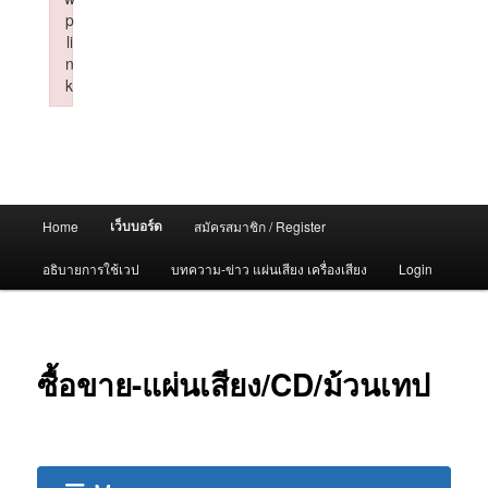
p
li
n
k
Failed to initialize plugin: wplink
Main
เว็บบอร์ด
Home
สมัครสมาชิก / Register
menu
อธิบายการใช้เวป
บทความ-ข่าว แผ่นเสียง เครื่องเสียง
Login
ซื้อขาย-แผ่นเสียง/CD/ม้วนเทป