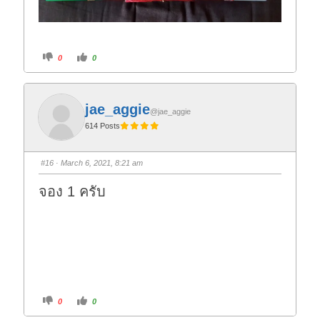
C
C
0
0
l
l
i
i
c
c
k
k
f
f
o
o
jae_aggie
r
r
@jae_aggie
t
t
614 Posts
h
h
u
u
m
m
b
b
s
s
#16
· March 6, 2021, 8:21 am
d
u
o
p
w
.
จอง 1 ครับ
n
.
C
C
0
0
l
l
i
i