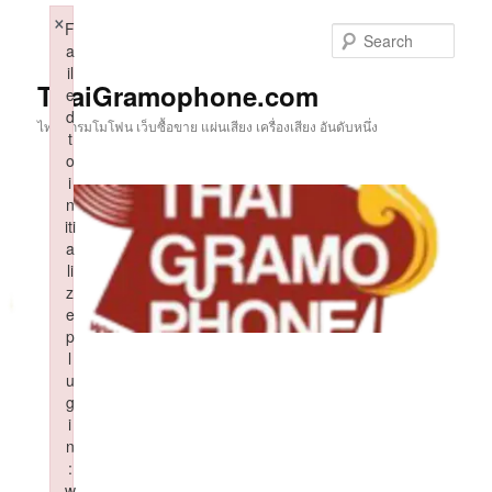
Skip
×
F
to
Sear
a
primary
il
content
ThaiGramophone.com
e
d
ไทยแกรมโมโฟน เว็บซื้อขาย แผ่นเสียง เครื่องเสียง อันดับหนึ่ง
t
o
i
n
iti
a
li
z
e
p
l
u
g
i
n
:
w