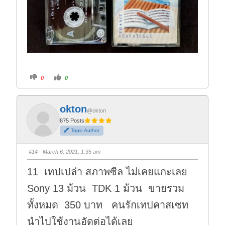
C
C
0
0
l
l
i
i
c
c
k
k
f
f
okton
o
o
@okton
r
r
t
t
875 Posts
h
h
Topic Author
u
u
m
m
b
b
s
s
#14
· March 6, 2021, 1:35 am
d
u
o
p
w
.
11 เทปเปล่า สภาพซีล ไม่เคยแกะเลย
n
.
Sony 13 ม้วน TDK 1 ม้วน ขายรวม
ทั้งหมด 350 บาท คนรักเทปคาสเซท
นำไปใช้งานอัดต่อได้เลย