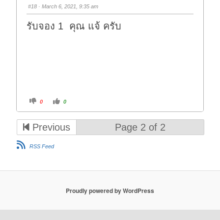
s
s
#18
· March 6, 2021, 9:35 am
d
u
o
p
w
.
รับจอง 1 คุณ แจ้ ครับ
n
.
C
C
0
0
l
l
i
i
c
c
k
k
Previous
Page 2 of 2
f
f
o
o
r
r
t
t
RSS Feed
h
h
u
u
m
m
b
b
s
s
d
u
o
p
w
.
Proudly powered by WordPress
n
.