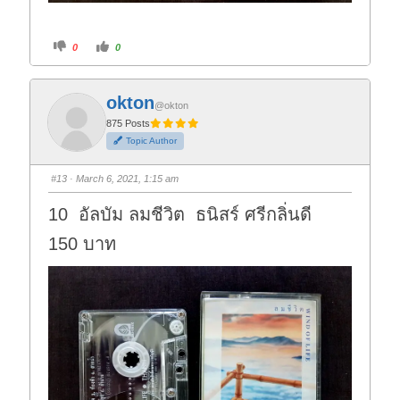
C
C
0
0
l
l
i
i
c
c
k
k
f
f
okton
o
o
@okton
r
r
t
t
875 Posts
h
h
Topic Author
u
u
m
m
b
b
s
s
#13
· March 6, 2021, 1:15 am
d
u
o
p
w
.
10 อัลบัม ลมชีวิต ธนิสร์ ศรีกลิ่นดี
n
.
150 บาท