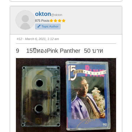
i
i
c
c
k
k
f
f
okton
o
o
@okton
r
r
t
t
875 Posts
h
h
Topic Author
u
u
m
m
b
b
s
s
#12
· March 6, 2021, 1:12 am
d
u
o
p
w
.
9 15ปีทองPink Panther 50 บาท
n
.