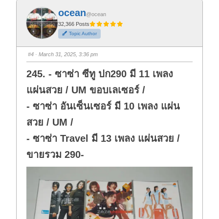
k
k
f
f
ocean
o
o
@ocean
r
r
t
t
32,366 Posts
h
h
Topic Author
u
u
m
m
b
b
s
s
#4
· March 31, 2025, 3:36 pm
d
u
o
p
w
.
245. - ซาซ่า ซีทู ปก290 มี 11 เพลง
n
.
แผ่นสวย / UM ขอบเลเซอร์ /
- ซาซ่า อันเซ็นเซอร์ มี 10 เพลง แผ่น
สวย / UM /
- ซาซ่า Travel มี 13 เพลง แผ่นสวย /
ขายรวม 290-