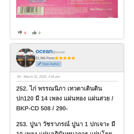
C
C
0
0
l
l
i
i
c
c
k
k
f
f
ocean
o
o
@ocean
r
r
t
t
32,366 Posts
h
h
Topic Author
u
u
m
m
b
b
s
s
#9
· March 31, 2025, 3:42 pm
d
u
o
p
w
.
252. ไก่ พรรณนิภา เทวดาเดินดิน
n
.
ปก120 มี 14 เพลง แผ่นทอง แผ่นสวย /
BKP-CD 508 / 290-
253. ปูนา วัชราภรณ์ ปูนา 1 ปกเจาะ มี