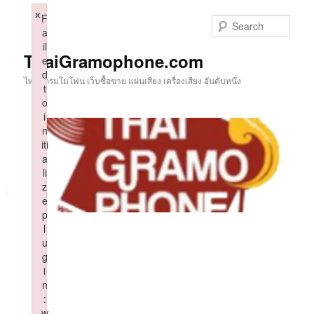
Skip
×
F
to
Sear
a
primary
il
content
ThaiGramophone.com
e
d
ไทยแกรมโมโฟน เว็บซื้อขาย แผ่นเสียง เครื่องเสียง อันดับหนึ่ง
t
o
i
n
iti
a
li
z
e
p
l
u
g
i
n
:
w