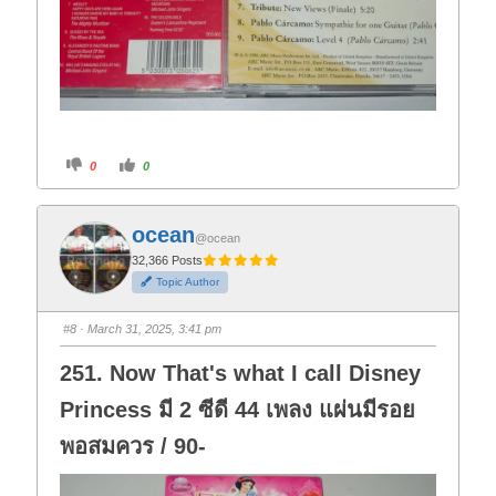
C
C
0
0
l
l
i
i
c
c
k
k
f
f
ocean
o
o
@ocean
r
r
t
t
32,366 Posts
h
h
Topic Author
u
u
m
m
b
b
s
s
#8
· March 31, 2025, 3:41 pm
d
u
o
p
w
.
251. Now That's what I call Disney
n
.
Princess มี 2 ซีดี 44 เพลง แผ่นมีรอย
พอสมควร / 90-