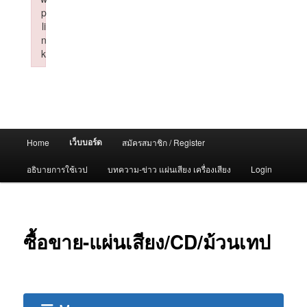
p
li
n
k
Failed to initialize plugin: wplink
Main
เว็บบอร์ด
Home
สมัครสมาชิก / Register
menu
อธิบายการใช้เวป
บทความ-ข่าว แผ่นเสียง เครื่องเสียง
Login
ซื้อขาย-แผ่นเสียง/CD/ม้วนเทป