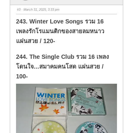
m
m
b
b
s
s
#3
· March 31, 2025, 3:33 pm
d
u
o
p
w
.
243. Winter Love Songs รวม 16
n
.
เพลงรักโรแมนติกของสายลมหนาว
แผ่นสวย / 120-
244. The Single Club รวม 16 เพลง
โดนใจ...สมาคมคนโสด แผ่นสวย /
100-