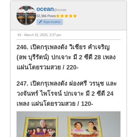
k
k
f
f
ocean
o
o
@ocean
r
r
t
t
32,366 Posts
h
h
Topic Author
u
u
m
m
b
b
s
s
#5
· March 31, 2025, 3:37 pm
d
u
o
p
w
.
246. เปิดกรุเพลงดัง วิเชียร คำเจริญ
n
.
(ลพ บุรีรัตน์) ปกเจาะ มี 2 ซีดี 28 เพลง
แผ่นโดยรวมสวย / 220-
247. เปิดกรุเพลงดัง ผ่องศรี วรนุช และ
วงจันทร์ ไพโรจน์ ปกเจาะ มี 2 ซีดี 24
เพลง แผ่นโดยรวมสวย / 120-