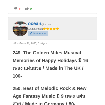
C
C
0
0
l
l
i
i
c
c
k
k
f
f
ocean
o
o
@ocean
r
r
t
t
32,366 Posts
h
h
Topic Author
u
u
m
m
b
b
s
s
#7
· March 31, 2025, 3:40 pm
d
u
o
p
w
.
249. The Golden Miles Musical
n
.
Memories of Happy Holidays มี 16
เพลง แผ่นสวย / Made in The UK /
100-
250. Best of Melodic Rock & New
Age Fantasy Music มี 9 เพลง แผ่น
สวย / Made in Germany / 80-