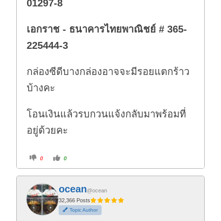
01297-8
เอกราช - ธนาคารไทยพาณิชย์ # 365-
225444-3
กล่องซีดีบางกล่องอาจจะมีรอยแตกร้าว
บ้างคะ
โอนเงินแล้วรบกวนแจ้งกลับมาพร้อมที่
อยู่ด้วยคะ
C
C
0
0
l
l
i
i
c
c
k
k
f
f
ocean
o
o
@ocean
r
r
t
t
32,366 Posts
h
h
Topic Author
u
u
m
m