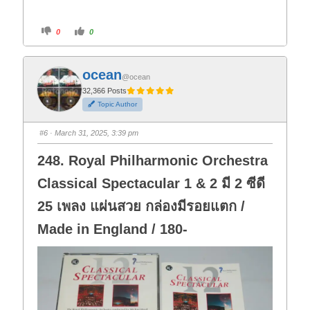
C
C
0
0
l
l
i
i
c
c
k
k
f
f
ocean
o
o
@ocean
r
r
t
t
32,366 Posts
h
h
Topic Author
u
u
m
m
b
b
s
s
#6
· March 31, 2025, 3:39 pm
d
u
o
p
w
.
248. Royal Philharmonic Orchestra
n
.
Classical Spectacular 1 & 2 มี 2 ซีดี
25 เพลง แผ่นสวย กล่องมีรอยแตก /
Made in England / 180-