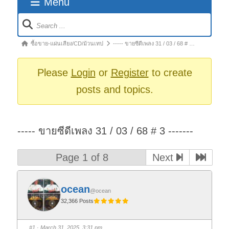
Menu
Forum
Navigation
Forum
ซื้อขาย-แผ่นเสียง/CD/ม้วนเทป
----- ขายซีดีเพลง 31 / 03 / 68 # …
breadcrumbs
-
Please
Login
or
Register
to create
You
posts and topics.
are
here:
----- ขายซีดีเพลง 31 / 03 / 68 # 3 -------
Page 1 of 8
Next
ocean
@ocean
32,366 Posts
#1
· March 31, 2025, 3:31 pm