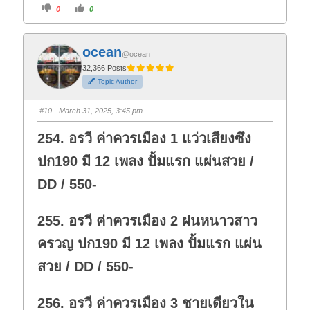
C
C
0
0
l
l
i
i
c
c
k
k
f
f
ocean
o
o
@ocean
r
r
t
t
32,366 Posts
h
h
Topic Author
u
u
m
m
b
b
s
s
#10
· March 31, 2025, 3:45 pm
d
u
o
p
w
.
254. อรวี ค่าควรเมือง 1 แว่วเสียงซึง
n
.
ปก190 มี 12 เพลง ปั้มแรก แผ่นสวย /
DD / 550-
255. อรวี ค่าควรเมือง 2 ฝนหนาวสาว
ครวญ ปก190 มี 12 เพลง ปั้มแรก แผ่น
สวย / DD / 550-
256. อรวี ค่าควรเมือง 3 ชายเดียวใน