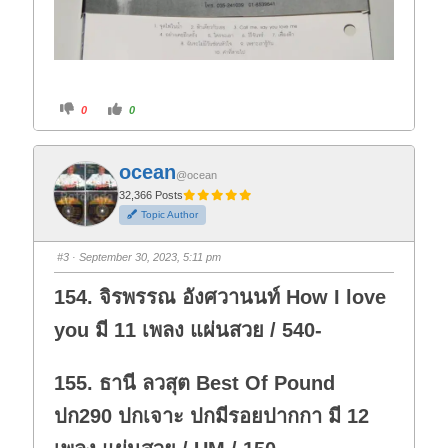
C
C
0
0
l
l
i
i
c
c
k
k
f
f
ocean
o
o
@ocean
r
r
t
t
32,366 Posts
h
h
Topic Author
u
u
m
m
b
b
s
s
#3
· September 30, 2023, 5:11 pm
d
u
o
p
w
.
154. จิรพรรณ อังศวานนท์ How I love
n
.
you มี 11 เพลง แผ่นสวย / 540-
155. ธานี ลวสุต Best Of Pound
ปก290 ปกเจาะ ปกมีรอยปากกา มี 12