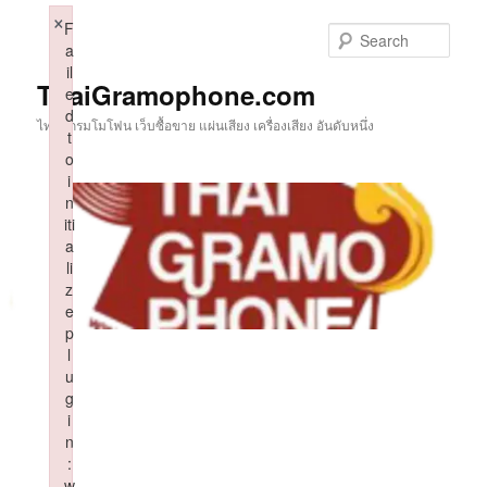
Skip
×
F
to
Sear
a
primary
il
content
ThaiGramophone.com
e
d
ไทยแกรมโมโฟน เว็บซื้อขาย แผ่นเสียง เครื่องเสียง อันดับหนึ่ง
t
o
i
n
iti
a
li
z
e
p
l
u
g
i
n
:
w