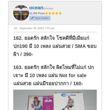
k
k
f
f
ocean
o
o
@ocean
r
r
t
t
32,366 Posts
h
h
Topic Author
u
u
m
m
b
b
s
s
#8
· September 30, 2023, 7:57 pm
d
u
o
p
w
.
162. ยอดรัก สลักใจ โชคดีที่มีเมียแก่
n
.
ปก190 มี 10 เพลง แผ่นสวย / SMA ขอบ
ฝ้า / 390-
163. ยอดรัก สลักใจ ผิดไหมที่ไม่แก่ ปก
เจาะ มี 10 เพลง แผ่น Not for sale
แผ่นสวย แผ่นมีรอยปากกา / 160-