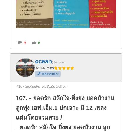
C
C
0
0
l
l
i
i
c
c
k
k
f
f
ocean
o
o
@ocean
r
r
t
t
32,366 Posts
h
h
Topic Author
u
u
m
m
b
b
s
s
#10
· September 30, 2023, 8:00 pm
d
u
o
p
w
.
167. - ยอดรัก สลักใจ-ยิ่งยง ยอดบัวงาม
n
.
ลูกทุ่ง เอฟ.เอ็ม.1 ปกเจาะ มี 12 เพลง
แผ่นโดยรวมสวย /
- ยอดรัก สลักใจ-ยิ่งยง ยอดบัวงาม ลูก