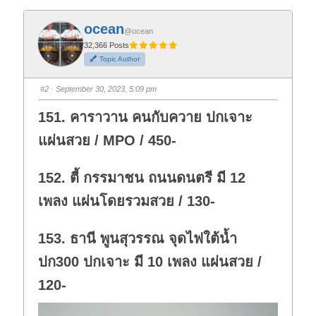
c
c
k
k
f
f
ocean
o
o
@ocean
r
r
t
t
32,366 Posts
h
h
Topic Author
u
u
m
m
b
b
s
s
#2
· September 30, 2023, 5:09 pm
d
u
o
p
w
.
151. คาราวาน คนกับควาย ปกเจาะ
n
.
แผ่นสวย / MPO / 450-
152. ตี้ กรรมาชน ถนนดนตรี มี 12
เพลง แผ่นโดยรวมสวย / 130-
153. ธานี พูนสุวรรณ จุดไฟใต้น้ำ
ปก300 ปกเจาะ มี 10 เพลง แผ่นสวย /
120-