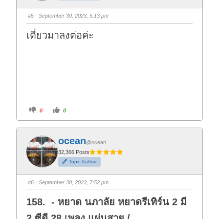
m
m
b
b
s
s
#5
· September 30, 2023, 5:13 pm
d
u
o
p
w
.
เดี่ยวมาลงต่อค่ะ
n
.
C
C
0
0
l
l
i
i
c
c
k
k
f
f
ocean
o
o
@ocean
r
r
t
t
32,366 Posts
h
h
Topic Author
u
u
m
m
b
b
s
s
#6
· September 30, 2023, 7:52 pm
d
u
o
p
w
.
158. - หยาด นภาลัย หยาดรีเทิร์น 2 มี
n
.
2 ซีดี 28 เพลง แผ่นสวย /