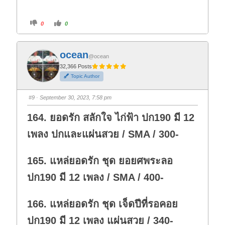
C
C
0
0
l
l
i
i
c
c
k
k
f
f
ocean
o
o
@ocean
r
r
t
t
32,366 Posts
h
h
Topic Author
u
u
m
m
b
b
s
s
#9
· September 30, 2023, 7:58 pm
d
u
o
p
w
.
164. ยอดรัก สลักใจ ไก่ฟ้า ปก190 มี 12
n
.
เพลง ปกและแผ่นสวย / SMA / 300-
165. แหล่ยอดรัก ชุด ยอยศพระลอ
ปก190 มี 12 เพลง / SMA / 400-
166. แหล่ยอดรัก ชุด เจ็ดปีที่รอคอย
ปก190 มี 12 เพลง แผ่นสวย / 340-