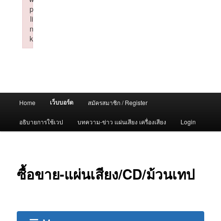
p
li
n
k
Failed to initialize plugin: wplink
Main
เว็บบอร์ด
Home
สมัครสมาชิก / Register
menu
อธิบายการใช้เวป
บทความ-ข่าว แผ่นเสียง เครื่องเสียง
Login
ซื้อขาย-แผ่นเสียง/CD/ม้วนเทป