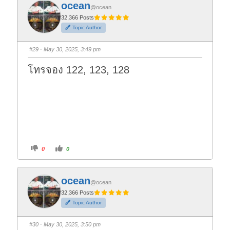
f
f
ocean
o
o
@ocean
r
r
t
t
32,366 Posts
h
h
Topic Author
u
u
m
m
b
b
s
s
#29
· May 30, 2025, 3:49 pm
d
u
o
p
w
.
โทรจอง 122, 123, 128
n
.
C
C
0
0
l
l
i
i
c
c
k
k
f
f
ocean
o
o
@ocean
r
r
t
t
32,366 Posts
h
h
Topic Author
u
u
m
m
b
b
s
s
#30
· May 30, 2025, 3:50 pm
d
u