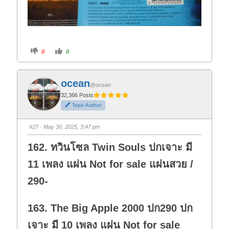
C
C
0
0
l
l
i
i
c
c
k
k
f
f
ocean
o
o
@ocean
r
r
t
t
32,366 Posts
h
h
Topic Author
u
u
m
m
b
b
s
s
#27
· May 30, 2025, 3:47 pm
d
u
o
p
w
.
162. ทวินโซล Twin Souls ปกเจาะ มี
n
.
11 เพลง แผ่น Not for sale แผ่นสวย /
290-
163. The Big Apple 2000 ปก290 ปก
เจาะ มี 10 เพลง แผ่น Not for sale