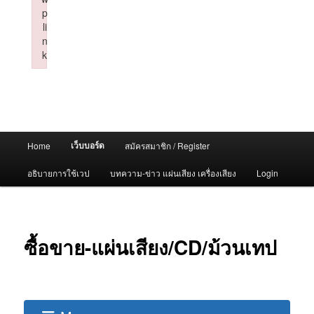
p
li
n
k
Failed to initialize plugin: wplink
Main
เว็บบอร์ด
Home
สมัครสมาชิก / Register
menu
อธิบายการใช้เวป
บทความ-ข่าว แผ่นเสียง เครื่องเสียง
Login
ซื้อขาย-แผ่นเสียง/CD/ม้วนเทป