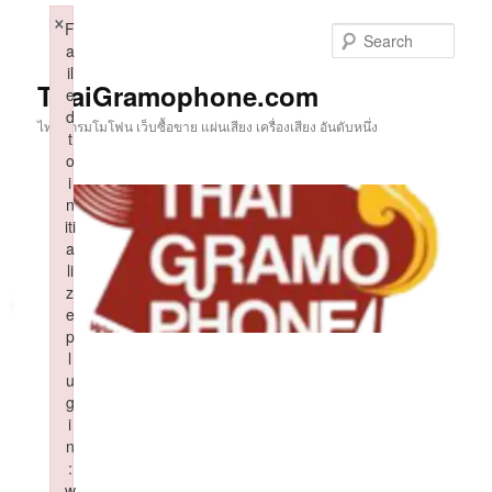
Skip
×
F
to
Sear
a
primary
il
content
ThaiGramophone.com
e
d
ไทยแกรมโมโฟน เว็บซื้อขาย แผ่นเสียง เครื่องเสียง อันดับหนึ่ง
t
o
i
n
iti
a
li
z
e
p
l
u
g
i
n
:
w