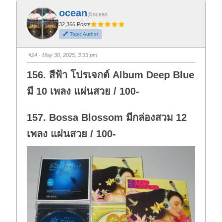
k
k
f
f
ocean
o
o
@ocean
r
r
t
t
32,366 Posts
h
h
Topic Author
u
u
m
m
b
b
s
s
#24
· May 30, 2025, 3:33 pm
d
u
o
p
w
.
156. สีฟ้า โปรเจกต์ Album Deep Blue
n
.
มี 10 เพลง แผ่นสวย / 100-
157. Bossa Blossom มีกล่องสวม 12
เพลง แผ่นสวย / 100-