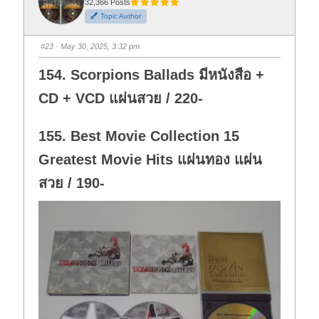
t
t
32,366 Posts
h
h
Topic Author
u
u
m
m
b
b
s
s
#23
· May 30, 2025, 3:32 pm
d
u
o
p
w
.
154. Scorpions Ballads มีหนังสือ +
n
.
CD + VCD แผ่นสวย / 220-
155. Best Movie Collection 15
Greatest Movie Hits แผ่นทอง แผ่น
สวย / 190-