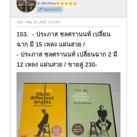
t
t
32,366 Posts
h
h
Topic Author
u
u
m
m
b
b
s
s
#22
· May 30, 2025, 3:31 pm
d
u
o
p
w
.
153. - ประภาส ชลศรานนท์ เปลี่ยน
n
.
ฉาก มี 15 เพลง แผ่นสวย /
- ประภาส ชลศรานนท์ เปลี่ยนฉาก 2 มี
12 เพลง แผ่นสวย / ขายคู่ 230-