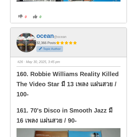
C
C
0
0
l
l
i
i
c
c
k
k
f
f
ocean
o
o
@ocean
r
r
t
t
32,366 Posts
h
h
Topic Author
u
u
m
m
b
b
s
s
#26
· May 30, 2025, 3:45 pm
d
u
o
p
w
.
160. Robbie Williams Reality Killed
n
.
The Video Star มี 13 เพลง แผ่นสวย /
100-
161. 70's Disco in Smooth Jazz มี
16 เพลง แผ่นสวย / 90-