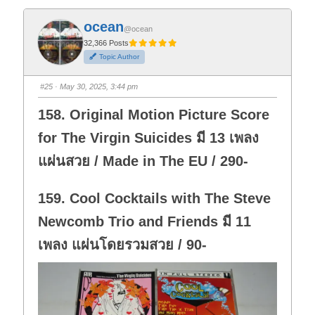
c
c
k
k
f
f
ocean
o
o
@ocean
r
r
t
t
32,366 Posts
h
h
Topic Author
u
u
m
m
b
b
s
s
#25
· May 30, 2025, 3:44 pm
d
u
o
p
w
.
158. Original Motion Picture Score
n
.
for The Virgin Suicides มี 13 เพลง
แผ่นสวย / Made in The EU / 290-
159. Cool Cocktails with The Steve
Newcomb Trio and Friends มี 11
เพลง แผ่นโดยรวมสวย / 90-