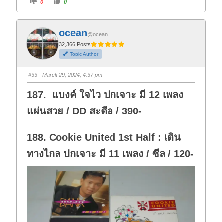
C
C
0
0
l
l
i
i
c
c
k
k
f
f
ocean
o
o
@ocean
r
r
t
t
32,366 Posts
h
h
Topic Author
u
u
m
m
b
b
s
s
#33
· March 29, 2024, 4:37 pm
d
u
o
p
w
.
187. แบงค์ ใจไว ปกเจาะ มี 12 เพลง
n
.
แผ่นสวย / DD สะดือ / 390-
188. Cookie United 1st Half : เดิน
ทางไกล ปกเจาะ มี 11 เพลง / ซีล / 120-