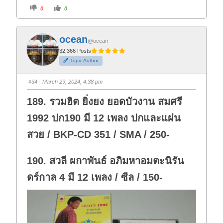
C
C
0
0
l
l
i
i
c
c
k
k
f
f
ocean
o
o
@ocean
r
r
t
t
32,366 Posts
h
h
Topic Author
u
u
m
m
b
b
s
s
#34
· March 29, 2024, 4:38 pm
d
u
o
p
w
.
189. รวมฮิต ยิ่งยง ยอดบัวงาน สมศรี
n
.
1992 ปก190 มี 12 เพลง ปกและแผ่น
สวย / BKP-CD 351 / SMA / 250-
190. สวลี ผกาพันธ์ อภิมหาอมตะนิรัน
ดร์กาล 4 มี 12 เพลง / ซีล / 150-