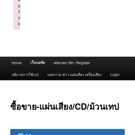
p
li
n
k
Failed to initialize plugin: wplink
Main
เว็บบอร์ด
Home
สมัครสมาชิก / Register
menu
อธิบายการใช้เวป
บทความ-ข่าว แผ่นเสียง เครื่องเสียง
Login
ซื้อขาย-แผ่นเสียง/CD/ม้วนเทป