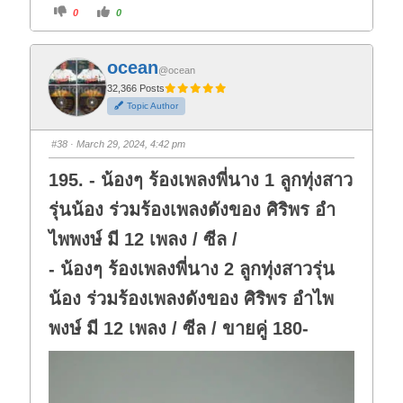
C
C
0
0
l
l
i
i
c
c
k
k
f
f
ocean
o
o
@ocean
r
r
t
t
32,366 Posts
h
h
Topic Author
u
u
m
m
b
b
s
s
#38
· March 29, 2024, 4:42 pm
d
u
o
p
w
.
195. - น้องๆ ร้องเพลงพี่นาง 1 ลูกทุ่งสาว
n
.
รุ่นน้อง ร่วมร้องเพลงดังของ ศิริพร อำ
ไพพงษ์ มี 12 เพลง / ซีล /
- น้องๆ ร้องเพลงพี่นาง 2 ลูกทุ่งสาวรุ่น
น้อง ร่วมร้องเพลงดังของ ศิริพร อำไพ
พงษ์ มี 12 เพลง / ซีล / ขายคู่ 180-