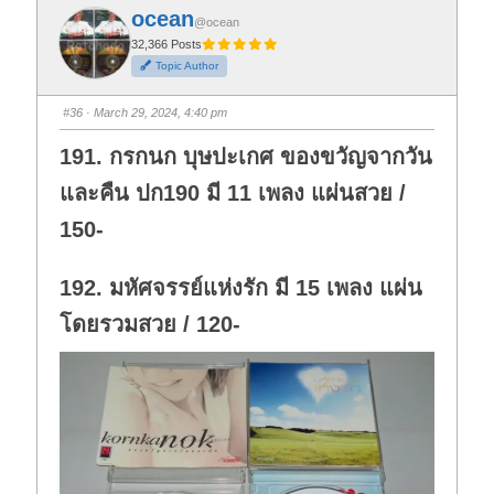
f
f
ocean
o
o
@ocean
r
r
t
t
32,366 Posts
h
h
Topic Author
u
u
m
m
b
b
s
s
#36
· March 29, 2024, 4:40 pm
d
u
o
p
w
.
191. กรกนก บุษปะเกศ ของขวัญจากวัน
n
.
และคืน ปก190 มี 11 เพลง แผ่นสวย /
150-
192. มหัศจรรย์แห่งรัก มี 15 เพลง แผ่น
โดยรวมสวย / 120-