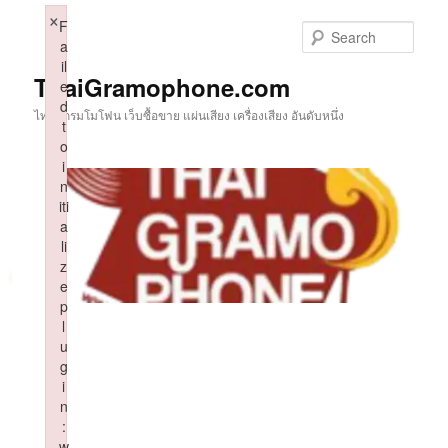
Skip
×
F
to
Sear
a
primary
il
content
ThaiGramophone.com
e
d
ไทยแกรมโมโฟน เว็บซื้อขาย แผ่นเสียง เครื่องเสียง อันดับหนึ่ง
t
o
i
n
iti
a
li
z
e
p
l
u
g
i
n
:
w