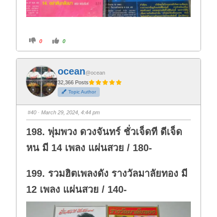
C
C
0
0
l
l
i
i
c
c
k
k
f
f
ocean
o
o
@ocean
r
r
t
t
32,366 Posts
h
h
Topic Author
u
u
m
m
b
b
s
s
#40
· March 29, 2024, 4:44 pm
d
u
o
p
w
.
198. พุ่มพวง ดวงจันทร์ ชั่วเจ็ดที ดีเจ็ด
n
.
หน มี 14 เพลง แผ่นสวย / 180-
199. รวมฮิตเพลงดัง รางวัลมาลัยทอง มี
12 เพลง แผ่นสวย / 140-