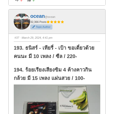
0
0
l
l
i
i
c
c
k
k
f
f
ocean
o
o
@ocean
r
r
t
t
32,366 Posts
h
h
Topic Author
u
u
m
m
b
b
s
s
#37
· March 29, 2024, 4:41 pm
d
u
o
p
w
.
193. ธนิสร์ - เทียรี่ - เป้า ขอเดี่ยวด้วย
n
.
คนนะ มี 10 เพลง / ซีล / 220-
194. ร้อยเรียงเสียงขิม 4 ค้างคาวกิน
กล้วย มี 15 เพลง แผ่นสวย / 100-