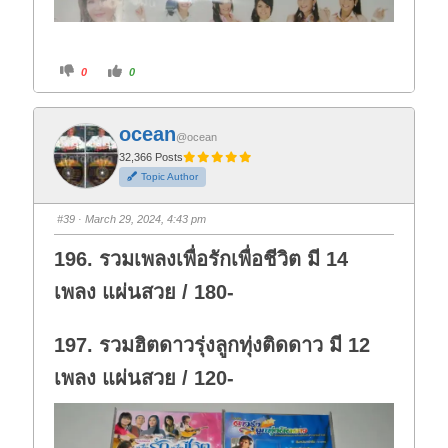
C
C
0
0
l
l
i
i
c
c
k
k
f
f
ocean
o
o
@ocean
r
r
t
t
32,366 Posts
h
h
Topic Author
u
u
m
m
b
b
s
s
#39
· March 29, 2024, 4:43 pm
d
u
o
p
w
.
196. รวมเพลงเพื่อรักเพื่อชีวิต มี 14
n
.
เพลง แผ่นสวย / 180-
197. รวมฮิตดาวรุ่งลูกทุ่งติดดาว มี 12
เพลง แผ่นสวย / 120-