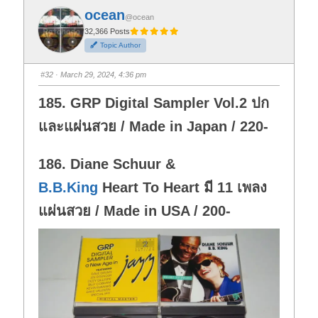
f
f
ocean
o
o
@ocean
r
r
t
t
32,366 Posts
h
h
Topic Author
u
u
m
m
b
b
s
s
#32
· March 29, 2024, 4:36 pm
d
u
o
p
w
.
185. GRP Digital Sampler Vol.2 ปก
n
.
และแผ่นสวย / Made in Japan / 220-
186. Diane Schuur &
B.B.King
Heart To Heart มี 11 เพลง
แผ่นสวย / Made in USA / 200-