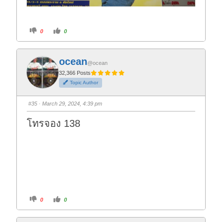
C
C
0
0
l
l
i
i
c
c
k
k
f
f
ocean
o
o
@ocean
r
r
t
t
32,366 Posts
h
h
Topic Author
u
u
m
m
b
b
s
s
#35
· March 29, 2024, 4:39 pm
d
u
o
p
w
.
โทรจอง 138
n
.
C
C
0
0
l
l
i
i
c
c
k
k