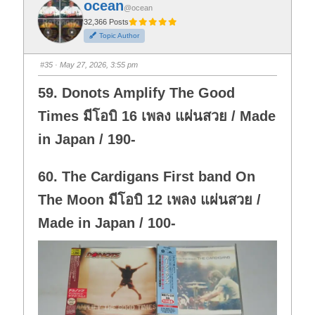
ocean
o
o
@ocean
r
r
t
t
32,366 Posts
h
h
Topic Author
u
u
m
m
b
b
s
s
#35
· May 27, 2026, 3:55 pm
d
u
o
p
w
.
59. Donots Amplify The Good
n
.
Times มีโอบิ 16 เพลง แผ่นสวย / Made
in Japan / 190-
60. The Cardigans First band On
The Moon มีโอบิ 12 เพลง แผ่นสวย /
Made in Japan / 100-