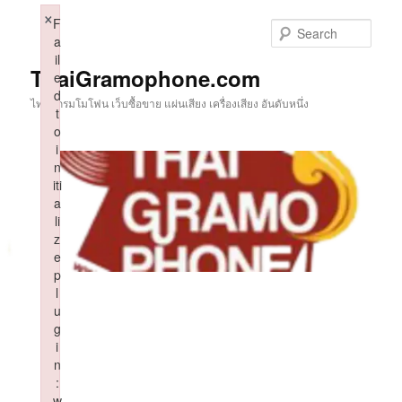
Skip
×
F
to
Sear
a
primary
il
content
ThaiGramophone.com
e
d
ไทยแกรมโมโฟน เว็บซื้อขาย แผ่นเสียง เครื่องเสียง อันดับหนึ่ง
t
o
i
n
iti
a
li
z
e
p
l
u
g
i
n
:
w