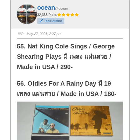
k
k
f
f
ocean
o
o
@ocean
r
r
t
t
32,366 Posts
h
h
Topic Author
u
u
m
m
b
b
s
s
#32
· May 27, 2026, 2:27 pm
d
u
o
p
w
.
55. Nat King Cole Sings / George
n
.
Shearing Plays มี เพลง แผ่นสวย /
Made in USA / 290-
56. Oldies For A Rainy Day มี 19
เพลง แผ่นสวย / Made in USA / 180-