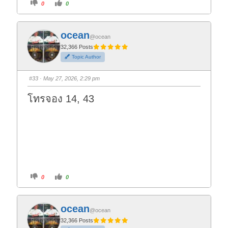
C
C
0
0
l
l
i
i
c
c
k
k
f
f
ocean
o
o
@ocean
r
r
t
t
32,366 Posts
h
h
Topic Author
u
u
m
m
b
b
s
s
#33
· May 27, 2026, 2:29 pm
d
u
o
p
w
.
โทรจอง 14, 43
n
.
C
C
0
0
l
l
i
i
c
c
k
k
f
f
ocean
o
o
@ocean
r
r
t
t
32,366 Posts
h
h