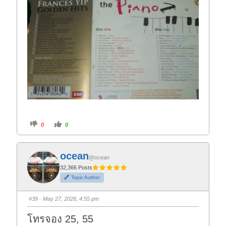
C
C
0
0
l
l
i
i
c
c
k
k
f
f
ocean
o
o
@ocean
r
r
t
t
32,366 Posts
h
h
Topic Author
u
u
m
m
b
b
s
s
#39
· May 27, 2026, 4:55 pm
d
u
o
p
w
.
โทรจอง 25, 55
n
.