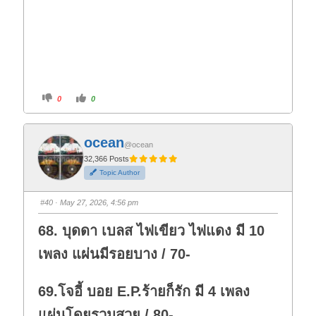
C
C
0
0
l
l
i
i
c
c
k
k
f
f
ocean
o
o
@ocean
r
r
t
t
32,366 Posts
h
h
Topic Author
u
u
m
m
b
b
s
s
#40
· May 27, 2026, 4:56 pm
d
u
o
p
w
.
68. บุดดา เบลส ไฟเขียว ไฟแดง มี 10
n
.
เพลง แผ่นมีรอยบาง / 70-
69.โจอี้ บอย E.P.ร้ายก็รัก มี 4 เพลง
แผ่นโดยรวมสวย / 80-