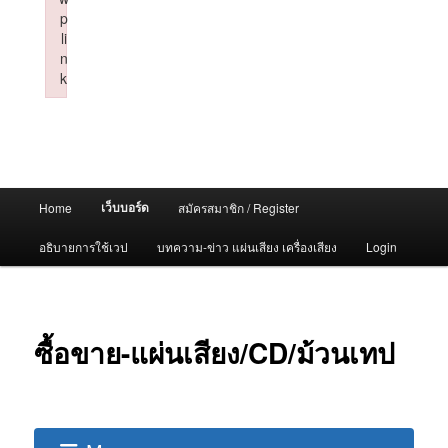
p
li
n
k
Failed to initialize plugin: wplink
Main
เว็บบอร์ด
Home
สมัครสมาชิก / Register
menu
อธิบายการใช้เวป
บทความ-ข่าว แผ่นเสียง เครื่องเสียง
Login
ซื้อขาย-แผ่นเสียง/CD/ม้วนเทป