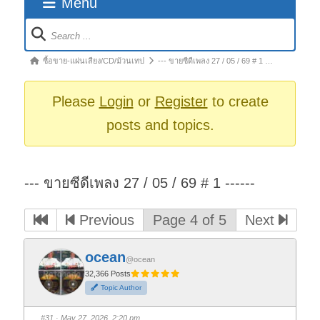
Menu
Forum
Navigation
Forum
ซื้อขาย-แผ่นเสียง/CD/ม้วนเทป
--- ขายซีดีเพลง 27 / 05 / 69 # 1 …
breadcrumbs
-
Please
Login
or
Register
to create
You
posts and topics.
are
here:
--- ขายซีดีเพลง 27 / 05 / 69 # 1 ------
Previous
Page 4 of 5
Next
ocean
@ocean
32,366 Posts
Topic Author
#31
· May 27, 2026, 2:20 pm