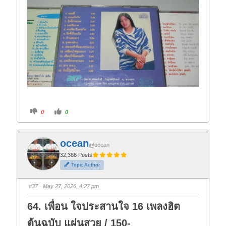
C
C
0
0
l
l
i
i
c
c
k
k
f
f
ocean
o
o
@ocean
r
r
t
t
32,366 Posts
h
h
Topic Author
u
u
m
m
b
b
s
s
#37
· May 27, 2026, 4:27 pm
d
u
o
p
w
.
64. เพื่อน ใจประสานใจ 16 เพลงฮิต
n
.
ต้นฉบับ แผ่นสวย / 150-