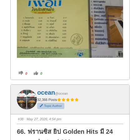
C
C
0
0
l
l
i
i
c
c
k
k
f
f
ocean
o
o
@ocean
r
r
t
t
32,366 Posts
h
h
Topic Author
u
u
m
m
b
b
s
s
#38
· May 27, 2026, 4:54 pm
d
u
o
p
w
.
66. ฟรานซิส ยิป Golden Hits มี 24
n
.