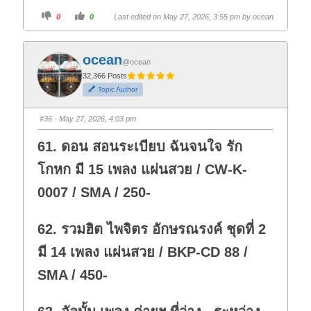
C
C
0
0
Last edited on May 27, 2026, 3:55 pm by
ocean
l
l
i
i
c
c
k
k
f
f
ocean
o
o
@ocean
r
r
t
t
32,366 Posts
h
h
Topic Author
u
u
m
m
b
b
s
s
#36
· May 27, 2026, 4:03 pm
d
u
o
p
w
.
61. ดอน สอนระเบียบ ฉันจนใจ รัก
n
.
โกหก มี 15 เพลง แผ่นสวย / CW-K-
0007 / SMA / 250-
62. รวมฮิต ไพจิตร อักษรณรงค์ ชุดที่ 2
มี 14 เพลง แผ่นสวย / BKP-CD 88 /
SMA / 450-