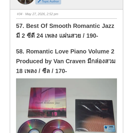
Topic Author
u
u
m
m
b
b
s
s
#34
· May 27, 2026, 2:52 pm
d
u
o
p
w
.
57. Best Of Smooth Romantic Jazz
n
.
มี 2 ซีดี 24 เพลง แผ่นสวย / 190-
58. Romantic Love Piano Volume 2
Produced by Van Craven มีกล่องสวม
18 เพลง / ซีล / 170-