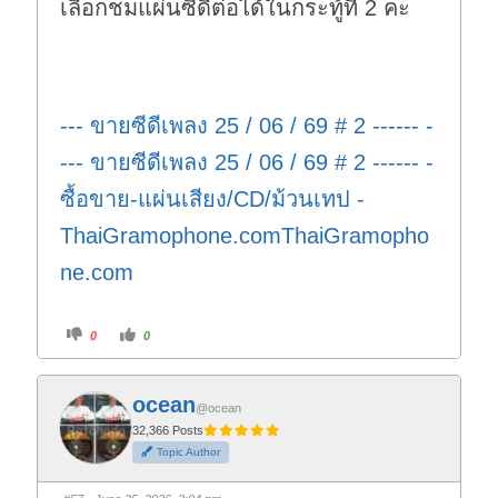
เลือกชมแผ่นซีดีต่อได้ในกระทู้ที่ 2 คะ
n
.
--- ขายซีดีเพลง 25 / 06 / 69 # 2 ------ -
--- ขายซีดีเพลง 25 / 06 / 69 # 2 ------ -
ซื้อขาย-แผ่นเสียง/CD/ม้วนเทป -
ThaiGramophone.comThaiGramopho
ne.com
C
C
0
0
l
l
i
i
c
c
k
k
f
f
ocean
o
o
@ocean
r
r
t
t
32,366 Posts
h
h
Topic Author
u
u
m
m
b
b
s
s