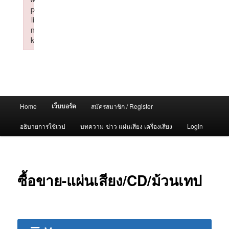
p
li
n
k
Failed to initialize plugin: wplink
Main
เว็บบอร์ด
Home
สมัครสมาชิก / Register
menu
อธิบายการใช้เวป
บทความ-ข่าว แผ่นเสียง เครื่องเสียง
Login
ซื้อขาย-แผ่นเสียง/CD/ม้วนเทป