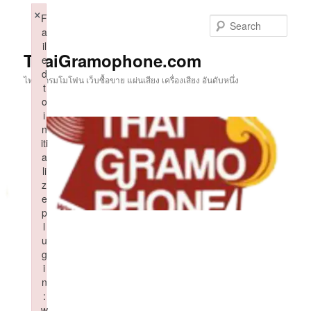
Skip
×
F
to
Sear
a
primary
il
content
ThaiGramophone.com
e
d
ไทยแกรมโมโฟน เว็บซื้อขาย แผ่นเสียง เครื่องเสียง อันดับหนึ่ง
t
o
i
n
iti
a
li
z
e
p
l
u
g
i
n
:
w