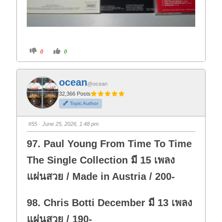
C
C
0
0
l
l
i
i
c
c
k
k
f
f
ocean
o
o
@ocean
r
r
t
t
32,366 Posts
h
h
Topic Author
u
u
m
m
b
b
s
s
#55
· June 25, 2026, 1:48 pm
d
u
o
p
w
.
97. Paul Young From Time To Time
n
.
The Single Collection มี 15 เพลง
แผ่นสวย / Made in Austria / 200-
98. Chris Botti December มี 13 เพลง
แผ่นสวย / 190-