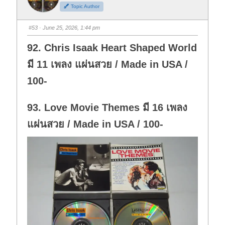
h
h
Topic Author
u
u
m
m
b
b
s
s
#53
· June 25, 2026, 1:44 pm
d
u
o
p
w
.
92. Chris Isaak Heart Shaped World
n
.
มี 11 เพลง แผ่นสวย / Made in USA /
100-
93. Love Movie Themes มี 16 เพลง
แผ่นสวย / Made in USA / 100-