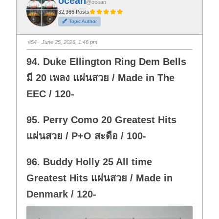
ocean
o
o
@ocean
r
r
t
t
32,366 Posts
h
h
Topic Author
u
u
m
m
b
b
s
s
#54
· June 25, 2026, 1:46 pm
d
u
o
p
w
.
94. Duke Ellington Ring Dem Bells
n
.
มี 20 เพลง แผ่นสวย / Made in The
EEC / 120-
95. Perry Como 20 Greatest Hits
แผ่นสวย / P+O สะดือ / 100-
96. Buddy Holly 25 All time
Greatest Hits แผ่นสวย / Made in
Denmark / 120-