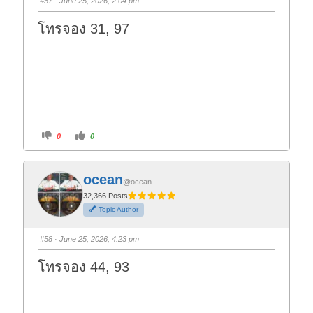
#57
· June 25, 2026, 2:04 pm
d
u
o
p
w
.
โทรจอง 31, 97
n
.
C
C
0
0
l
l
i
i
c
c
k
k
f
f
ocean
o
o
@ocean
r
r
t
t
32,366 Posts
h
h
Topic Author
u
u
m
m
b
b
s
s
#58
· June 25, 2026, 4:23 pm
d
u
o
p
w
.
โทรจอง 44, 93
n
.