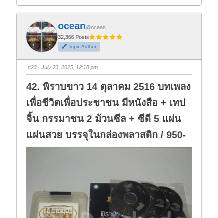
i
i
c
c
k
k
f
f
ocean
o
o
@ocean
r
r
t
t
32,366 Posts
h
h
Topic Author
u
u
m
m
b
b
s
s
#23
· July 23, 2025, 12:18 pm
d
u
o
p
w
.
42. พิราบขาว 14 ตุลาคม 2516 บทเพลง
n
.
เพื่อชีวิตเพื่อประชาชน มีหนังสือ + เทป
จิ้น กรรมาชน 2 ม้วนซีล + ซีดี 5 แผ่น
แผ่นสวย บรรจุในกล่องพลาสติก / 950-