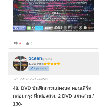
C
C
0
0
l
l
i
i
c
c
k
k
f
f
ocean
o
o
@ocean
r
r
t
t
32,366 Posts
h
h
Topic Author
u
u
m
m
b
b
s
s
#27
· July 23, 2025, 12:29 pm
d
u
o
p
w
.
48. DVD บันทึกการแสดงสด คอนเสิร์ต
n
.
กล่อมกรุง มีกล่องสวม 2 DVD แผ่นสวย /
130-