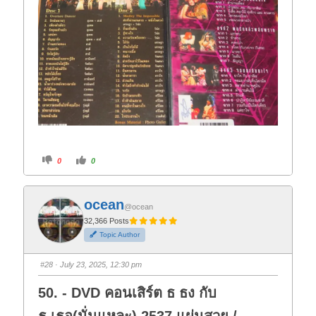
C
C
0
0
l
l
i
i
c
c
k
k
f
f
ocean
o
o
@ocean
r
r
t
t
32,366 Posts
h
h
Topic Author
u
u
m
m
b
b
s
s
#28
· July 23, 2025, 12:30 pm
d
u
o
p
w
.
50. - DVD คอนเสิร์ต ธ ธง กับ
n
.
ธ.เธอ(นั่นแหละ) 2537 แผ่นสวย /