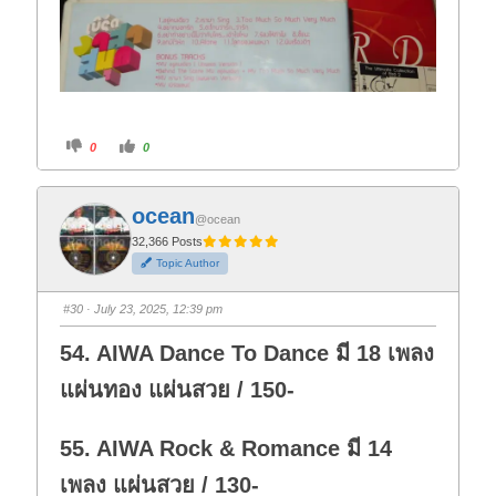
C
C
0
0
l
l
i
i
c
c
k
k
f
f
ocean
o
o
@ocean
r
r
t
t
32,366 Posts
h
h
Topic Author
u
u
m
m
b
b
s
s
#30
· July 23, 2025, 12:39 pm
d
u
o
p
w
.
54. AIWA Dance To Dance มี 18 เพลง
n
.
แผ่นทอง แผ่นสวย / 150-
55. AIWA Rock & Romance มี 14
เพลง แผ่นสวย / 130-