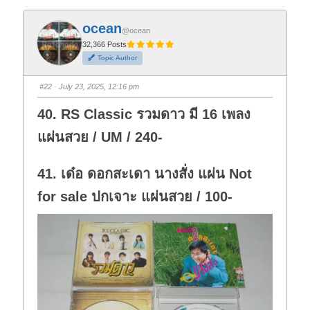
c
c
k
k
f
f
ocean
o
o
@ocean
r
r
t
t
32,366 Posts
h
h
Topic Author
u
u
m
m
b
b
s
s
#22
· July 23, 2025, 12:16 pm
d
u
o
p
w
.
40. RS Classic รวมดาว มี 16 เพลง
n
.
แผ่นสวย / UM / 240-
41. เด๋อ ดอกสะเดา นางสั่ง แผ่น Not
for sale ปกเจาะ แผ่นสวย / 100-