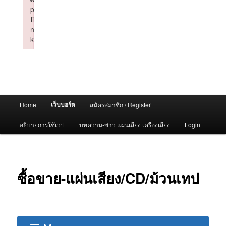
p
li
n
k
Failed to initialize plugin: wplink
Main
เว็บบอร์ด
Home
สมัครสมาชิก / Register
menu
อธิบายการใช้เวป
บทความ-ข่าว แผ่นเสียง เครื่องเสียง
Login
ซื้อขาย-แผ่นเสียง/CD/ม้วนเทป