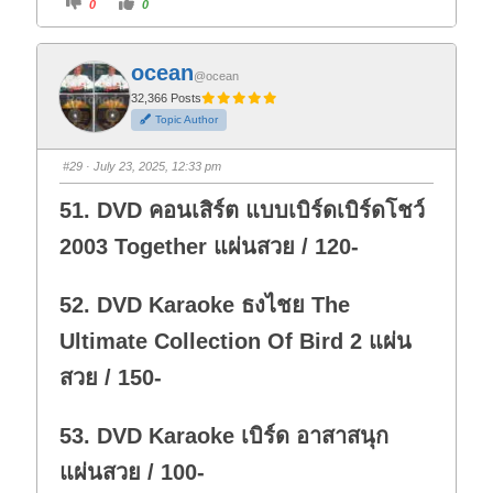
C
C
0
0
l
l
i
i
c
c
k
k
f
f
ocean
o
o
@ocean
r
r
t
t
32,366 Posts
h
h
Topic Author
u
u
m
m
b
b
s
s
#29
· July 23, 2025, 12:33 pm
d
u
o
p
w
.
51. DVD คอนเสิร์ต แบบเบิร์ดเบิร์ดโชว์
n
.
2003 Together แผ่นสวย / 120-
52. DVD Karaoke ธงไชย The
Ultimate Collection Of Bird 2 แผ่น
สวย / 150-
53. DVD Karaoke เบิร์ด อาสาสนุก
แผ่นสวย / 100-