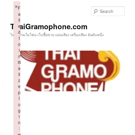
Skip
×
F
to
Sear
a
primary
il
content
ThaiGramophone.com
e
d
ไทยแกรมโมโฟน เว็บซื้อขาย แผ่นเสียง เครื่องเสียง อันดับหนึ่ง
t
o
i
n
iti
a
li
z
e
p
l
u
g
i
n
:
w