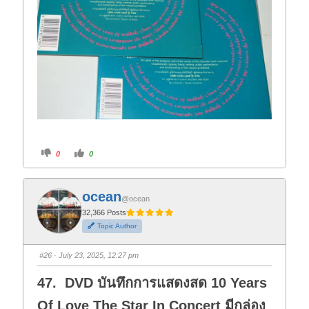
C
C
0
0
l
l
i
i
c
c
k
k
f
f
ocean
o
o
@ocean
r
r
t
t
32,366 Posts
h
h
Topic Author
u
u
m
m
b
b
s
s
#26
· July 23, 2025, 12:27 pm
d
u
o
p
w
.
47. DVD บันทึกการแสดงสด 10 Years
n
.
Of Love The Star In Concert มีกล่อง