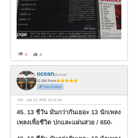
C
C
0
0
l
l
i
i
c
c
k
k
f
f
ocean
o
o
@ocean
r
r
t
t
32,366 Posts
h
h
Topic Author
u
u
m
m
b
b
s
s
#25
· July 23, 2025, 12:21 pm
d
u
o
p
w
.
45. 13 ชีวัน มันกว่ากันเยอะ 13 นักเพลง
n
.
เพลงเพื่อชีวิต ปกและแผ่นสวย / 650-