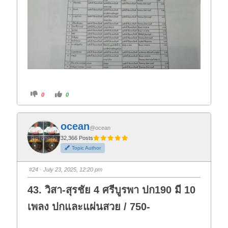
C
C
0
0
l
l
i
i
c
c
k
k
f
f
ocean
o
o
@ocean
r
r
t
t
32,366 Posts
h
h
Topic Author
u
u
m
m
b
b
s
s
#24
· July 23, 2025, 12:20 pm
d
u
o
p
w
.
43. วิสา-สุรชัย 4 ศรีบูรพา ปก190 มี 10
n
.
เพลง ปกและแผ่นสวย / 750-