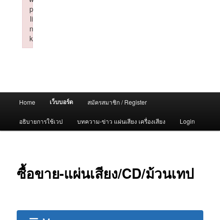
p
li
n
k
Failed to initialize plugin: wplink
Main
เว็บบอร์ด
Home
สมัครสมาชิก / Register
menu
อธิบายการใช้เวป
บทความ-ข่าว แผ่นเสียง เครื่องเสียง
Login
ซื้อขาย-แผ่นเสียง/CD/ม้วนเทป