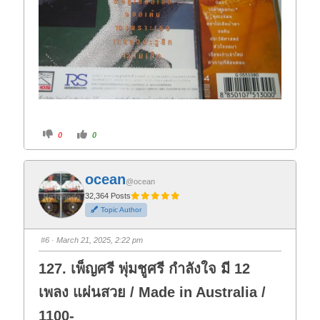
C
C
0
0
l
l
i
i
c
c
k
k
f
f
ocean
o
o
@ocean
r
r
t
t
32,364 Posts
h
h
Topic Author
u
u
m
m
b
b
s
s
#6
· March 21, 2025, 2:22 pm
d
u
o
p
w
.
127. เพ็ญศรี พุ่มชูศรี กำลังใจ มี 12
n
.
เพลง แผ่นสวย / Made in Australia /
1100-