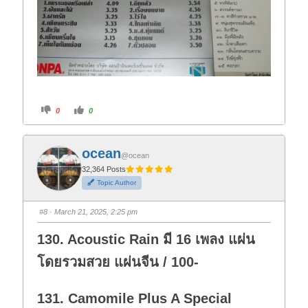
C
C
0
0
l
l
i
i
c
c
k
k
f
f
ocean
o
o
@ocean
r
r
t
t
32,364 Posts
h
h
Topic Author
u
u
m
m
b
b
s
s
#8
· March 21, 2025, 2:25 pm
d
u
o
p
w
.
130. Acoustic Rain มี 16 เพลง แผ่น
n
.
โดยรวมสวย แผ่นจีน / 100-
131. Camomile Plus A Special