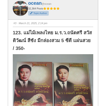
f
f
ocean
o
o
@ocean
r
r
t
t
32,364 Posts
h
h
Topic Author
u
u
m
m
b
b
s
s
#3
· March 21, 2025, 2:14 pm
d
u
o
p
w
.
123. แม่ไม้เพลงไทย ม.ร.ว.ถนัดศรี สวัส
n
.
ดิวัฒน์ สีชัง มีกล่องสวม 5 ซีดี แผ่นสวย
/ 350-