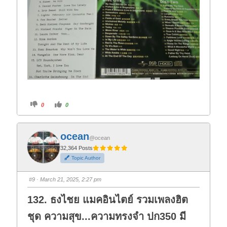
C
C
0
0
l
l
i
i
c
c
k
k
f
f
ocean
o
o
@ocean
r
r
t
t
32,364 Posts
h
h
Topic Author
u
u
m
m
b
b
s
s
#9
· March 21, 2025, 2:27 pm
d
u
o
p
w
.
132. ธงไชย แมคอินไตย์ รวมเพลงฮิต
n
.
ชุด ความสุข...ความทรงจำ ปก350 มี