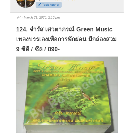
h
h
Topic Author
u
u
m
m
b
b
s
s
#4
· March 21, 2025, 2:16 pm
d
u
o
p
w
.
124. จำรัส เศวตาภรณ์ Green Music
n
.
เพลงบรรเลงเพื่อการพักผ่อน มีกล่องสวม
9 ซีดี / ซีล / 890-