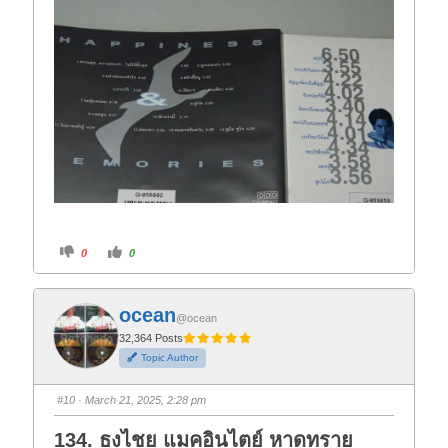
C
C
0
0
l
l
i
i
c
c
k
k
f
f
ocean
o
o
@ocean
r
r
t
t
32,364 Posts
h
h
Topic Author
u
u
m
m
b
b
s
s
#10
· March 21, 2025, 2:28 pm
d
u
o
p
w
.
134. ธงไชย แมคอินไตย์ หาดทราย
n
.