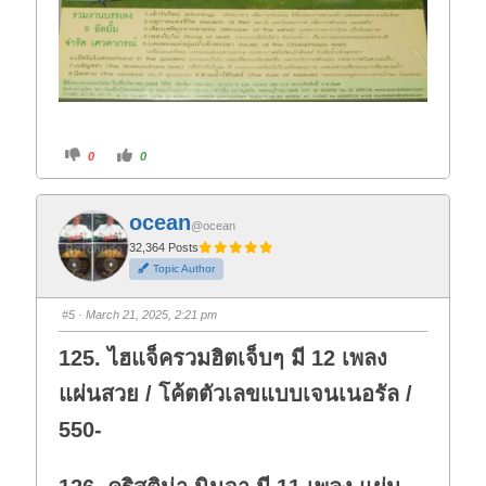
C
C
0
0
l
l
i
i
c
c
k
k
f
f
ocean
o
o
@ocean
r
r
t
t
32,364 Posts
h
h
Topic Author
u
u
m
m
b
b
s
s
#5
· March 21, 2025, 2:21 pm
d
u
o
p
w
.
125. ไฮแจ็ครวมฮิตเจ็บๆ มี 12 เพลง
n
.
แผ่นสวย / โค้ตตัวเลขแบบเจนเนอรัล /
550-