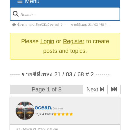
Menu
Forum
Navigation
Forum
ซื้อขาย-แผ่นเสียง/CD/ม้วนเทป
----- ขายซีดีเพลง 21 / 03 / 68 # …
breadcrumbs
-
Please
Login
or
Register
to create
You
posts and topics.
are
here:
----- ขายซีดีเพลง 21 / 03 / 68 # 2 -------
Page 1 of 8
Next
ocean
@ocean
32,364 Posts
#1
· March 21, 2025, 2:11 pm