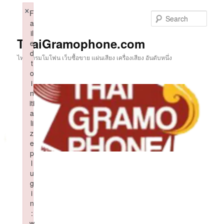
Skip
×
F
to
Sear
a
primary
il
content
ThaiGramophone.com
e
d
ไทยแกรมโมโฟน เว็บซื้อขาย แผ่นเสียง เครื่องเสียง อันดับหนึ่ง
t
o
i
n
iti
a
li
z
e
p
l
u
g
i
n
:
w