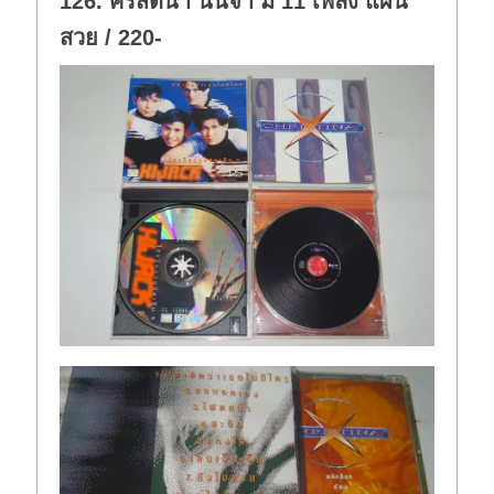
126. คริสติน่า นินจา มี 11 เพลง แผ่น
สวย / 220-