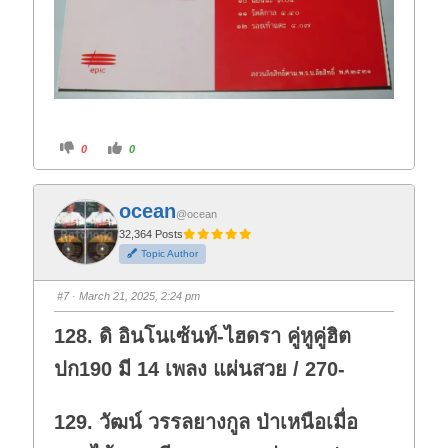
C
C
0
0
l
l
i
i
c
c
k
k
f
f
ocean
o
o
@ocean
r
r
t
t
32,364 Posts
h
h
Topic Author
u
u
m
m
b
b
s
s
#7
· March 21, 2025, 2:24 pm
d
u
o
p
w
.
128. ดิ อินโนเซ้นท์-ไฮดรา คู่หูคู่ฮิต
n
.
ปก190 มี 14 เพลง แผ่นสวย / 270-
129. วัฒน์ วรรลยางกูล ป่าเหนือเมื่อ