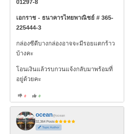
01297-8
เอกราช - ธนาคารไทยพาณิชย์ # 365-
225444-3
กล่องซีดีบางกล่องอาจจะมีรอยแตกร้าว
บ้างคะ
โอนเงินแล้วรบกวนแจ้งกลับมาพร้อมที่
อยู่ด้วยคะ
C
C
0
0
l
l
i
i
c
c
k
k
f
f
ocean
o
o
@ocean
r
r
t
t
32,364 Posts
h
h
Topic Author
u
u
m
m