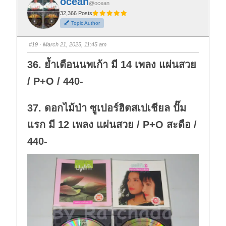
ocean
o
o
@ocean
r
r
t
t
32,366 Posts
h
h
Topic Author
u
u
m
m
b
b
s
s
#19
· March 21, 2025, 11:45 am
d
u
o
p
w
.
36. ย้ำเตือนนพเก้า มี 14 เพลง แผ่นสวย
n
.
/ P+O / 440-
37. ดอกไม้ป่า ซูเปอร์ฮิตสเปเชียล ปั๊ม
แรก มี 12 เพลง แผ่นสวย / P+O สะดือ /
440-