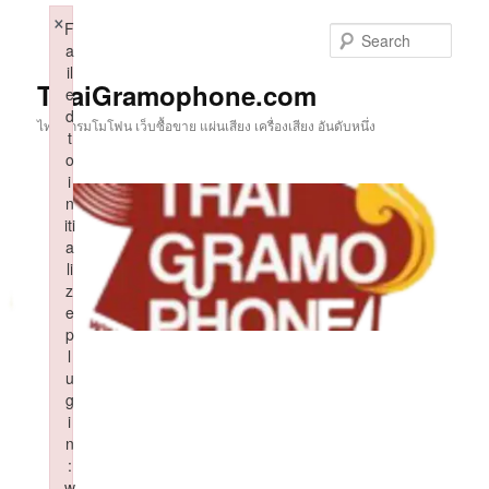
Skip
×
F
to
Sear
a
primary
il
content
ThaiGramophone.com
e
d
ไทยแกรมโมโฟน เว็บซื้อขาย แผ่นเสียง เครื่องเสียง อันดับหนึ่ง
t
o
i
n
iti
a
li
z
e
p
l
u
g
i
n
:
w