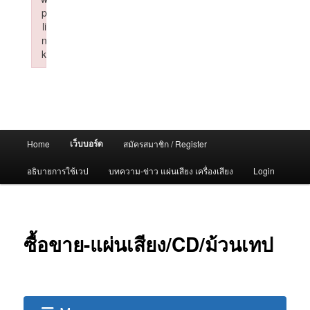
p
li
n
k
Failed to initialize plugin: wplink
Main
เว็บบอร์ด
Home
สมัครสมาชิก / Register
menu
อธิบายการใช้เวป
บทความ-ข่าว แผ่นเสียง เครื่องเสียง
Login
ซื้อขาย-แผ่นเสียง/CD/ม้วนเทป