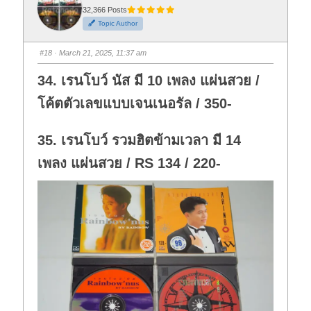
r
r
t
t
32,366 Posts
h
h
Topic Author
u
u
m
m
b
b
s
s
#18
· March 21, 2025, 11:37 am
d
u
o
p
w
.
34. เรนโบว์ นัส มี 10 เพลง แผ่นสวย /
n
.
โค้ตตัวเลขแบบเจนเนอรัล / 350-
35. เรนโบว์ รวมฮิตข้ามเวลา มี 14
เพลง แผ่นสวย / RS 134 / 220-