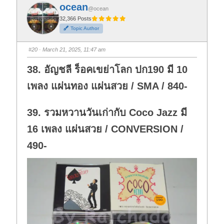
f
f
ocean
o
o
@ocean
r
r
t
t
32,366 Posts
h
h
Topic Author
u
u
m
m
b
b
s
s
#20
· March 21, 2025, 11:47 am
d
u
o
p
w
.
38. อัญชลี ร็อคเขย่าโลก ปก190 มี 10
n
.
เพลง แผ่นทอง แผ่นสวย / SMA / 840-
39. รวมหวานวันเก่ากับ Coco Jazz มี
16 เพลง แผ่นสวย / CONVERSION /
490-