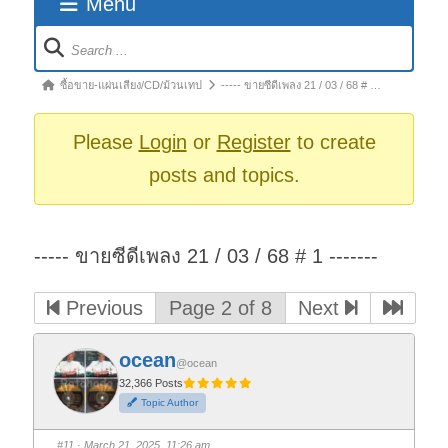
Menu
Forum
Navigation
Forum
ซื้อขาย-แผ่นเสียง/CD/ม้วนเทป
----- ขายซีดีเพลง 21 / 03 / 68 # …
breadcrumbs
-
Please
Login
or
Register
to create
You
posts and topics.
are
here:
----- ขายซีดีเพลง 21 / 03 / 68 # 1 -------
Previous
Page 2 of 8
Next
ocean
@ocean
32,366 Posts
Topic Author
#11
· March 21, 2025, 11:26 am