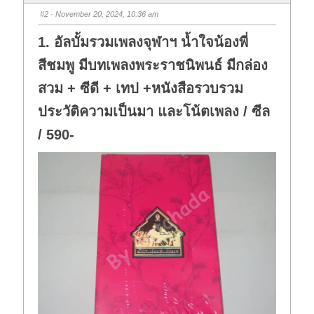
b
b
s
s
#2
· November 20, 2024, 10:36 am
d
u
o
p
w
.
1. อัลบั้มรวมเพลงจุฬาฯ น้ำใจน้องพี่
n
.
สีชมพู มีบทเพลงพระราชนิพนธ์ มีกล่อง
สวม + ซีดี + เทป +หนังสือรวบรวม
ประวัติความเป็นมา และโน้ตเพลง / ซีล
/ 590-