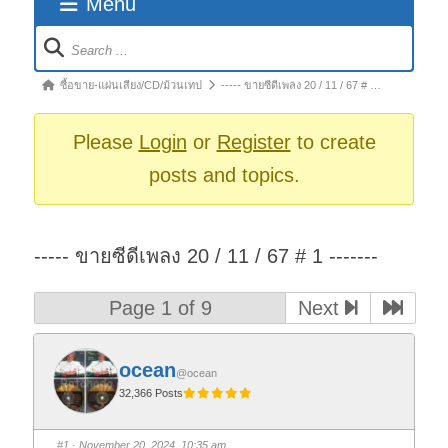
Menu
Forum
Navigation
Forum
ซื้อขาย-แผ่นเสียง/CD/ม้วนเทป
----- ขายซีดีเพลง 20 / 11 / 67 # …
breadcrumbs
-
Please
Login
or
Register
to create
You
posts and topics.
are
here:
----- ขายซีดีเพลง 20 / 11 / 67 # 1 -------
Page 1 of 9
Next
ocean
@ocean
32,366 Posts
#1
· November 20, 2024, 10:35 am