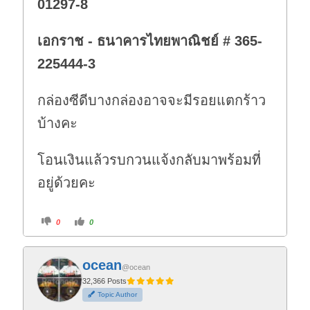
01297-8
เอกราช - ธนาคารไทยพาณิชย์ # 365-
225444-3
กล่องซีดีบางกล่องอาจจะมีรอยแตกร้าว
บ้างคะ
โอนเงินแล้วรบกวนแจ้งกลับมาพร้อมที่
อยู่ด้วยคะ
C
C
0
0
l
l
i
i
c
c
k
k
f
f
ocean
o
o
@ocean
r
r
t
t
32,366 Posts
h
h
Topic Author
u
u
m
m