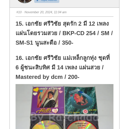
u
u
m
m
b
b
s
s
#10
· November 20, 2024, 11:04 am
d
u
o
p
w
.
15. เอกชัย ศรีวิชัย สุดรัก 2 มี 12 เพลง
n
.
แผ่นโดยรวมสวย / BKP-CD 254 / SM /
SM-S1 นูนสะดือ / 350-
16. เอกชัย ศรีวิชัย แม่เหล็กลูกทุ่ง ชุดที่
6 ผู้ชนะสิบทิศ มี 14 เพลง แผ่นสวย /
Mastered by dcm / 200-