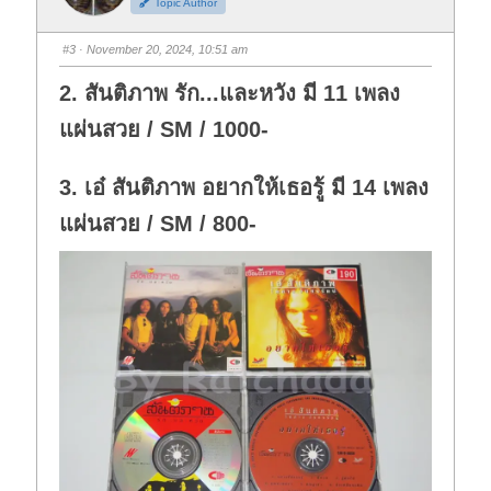
Topic Author
u
u
m
m
b
b
s
s
#3
· November 20, 2024, 10:51 am
d
u
o
p
w
.
2. สันติภาพ รัก...และหวัง มี 11 เพลง
n
.
แผ่นสวย / SM / 1000-
3. เอ๋ สันติภาพ อยากให้เธอรู้ มี 14 เพลง
แผ่นสวย / SM / 800-