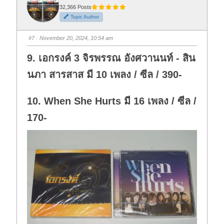
r
r
t
t
32,366 Posts
h
h
Topic Author
u
u
m
m
b
b
s
s
#7
· November 20, 2024, 10:54 am
d
u
o
p
w
.
9. เอกรงค์ 3 จิรพรรณ อังศวานนท์ - สิน
n
.
นภา สารสาส มี 10 เพลง / ซีล / 390-
10. When She Hurts มี 16 เพลง / ซีล /
170-