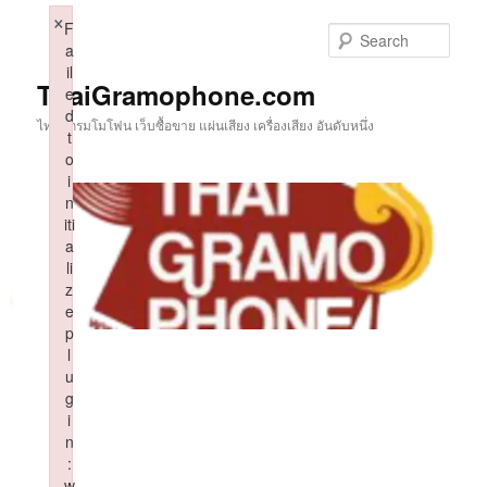
Skip
×
F
to
Sear
a
primary
il
content
ThaiGramophone.com
e
d
ไทยแกรมโมโฟน เว็บซื้อขาย แผ่นเสียง เครื่องเสียง อันดับหนึ่ง
t
o
i
n
iti
a
li
z
e
p
l
u
g
i
n
:
w