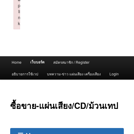
p
li
n
k
Failed to initialize plugin: wplink
Main
เว็บบอร์ด
Home
สมัครสมาชิก / Register
menu
อธิบายการใช้เวป
บทความ-ข่าว แผ่นเสียง เครื่องเสียง
Login
ซื้อขาย-แผ่นเสียง/CD/ม้วนเทป