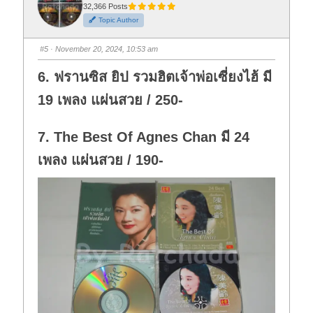
t
t
32,366 Posts
h
h
Topic Author
u
u
m
m
b
b
s
s
#5
· November 20, 2024, 10:53 am
d
u
o
p
w
.
6. ฟรานซิส ยิป รวมฮิตเจ้าพ่อเซี่ยงไฮ้ มี
n
.
19 เพลง แผ่นสวย / 250-
7. The Best Of Agnes Chan มี 24
เพลง แผ่นสวย / 190-