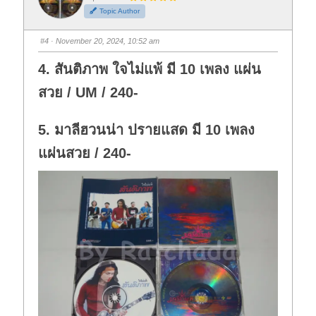
h
h
Topic Author
u
u
m
m
b
b
s
s
#4
· November 20, 2024, 10:52 am
d
u
o
p
w
.
4. สันติภาพ ใจไม่แพ้ มี 10 เพลง แผ่น
n
.
สวย / UM / 240-
5. มาลีฮวนน่า ปรายแสด มี 10 เพลง
แผ่นสวย / 240-