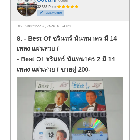
@ocean
r
r
t
t
32,366 Posts
h
h
Topic Author
u
u
m
m
b
b
s
s
#6
· November 20, 2024, 10:54 am
d
u
o
p
w
.
8. - Best Of ชรินทร์ นันทนาคร มี 14
n
.
เพลง แผ่นสวย /
- Best Of ชรินทร์ นันทนาคร 2 มี 14
เพลง แผ่นสวย / ขายคู่ 200-