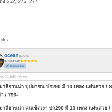
อง 252, 276, 277
C
0
l
i
c
k
f
ocean
o
@ocean
r
t
32,366 Posts
h
Topic Author
u
m
b
s
ust 20, 2025, 4:04 pm
u
p
.
 มาลีฮวนน่า บุปผาชน ปก290 มี 10 เพลง แผ่นสวย /
า / 790-
มาลีฮวนน่า คนเช็ดเงา ปก290 มี 10 เพลง แผ่นสวย 