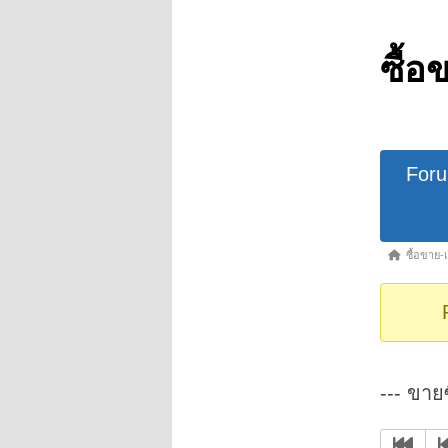
ซื้อ
Forum
For
Navigat
Forum
ซื้อขาย-
breadcrumb
-
You
are
here:
--- ขายซ