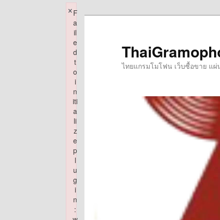
×
F
Skip
a
to
il
e
primary
ThaiGramoph
d
content
t
ไทยแกรมโมโฟน เว็บซื้อขาย แผ่นเส
o
i
n
iti
a
li
z
e
p
l
u
g
i
n
:
w