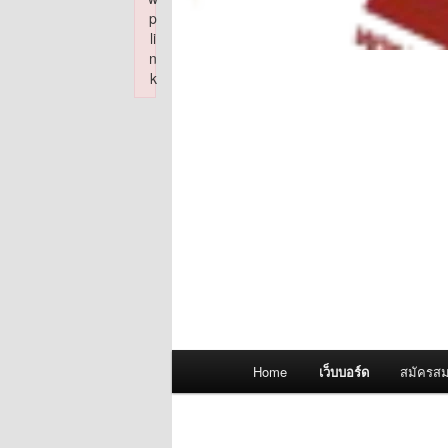
p
li
n
k
Failed to initialize plugin: wplink
Main
Home
เว็บบอร์ด
สมัครสม
menu