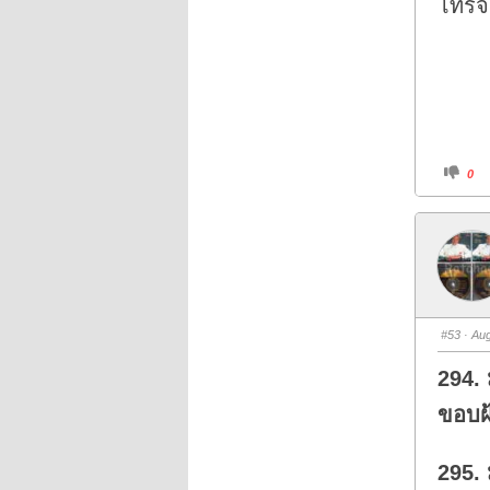
โทรจ
n
.
C
0
l
i
c
k
f
o
r
t
h
u
m
b
s
#53
· Aug
d
o
w
294.
n
.
ขอบฝ้
295. 