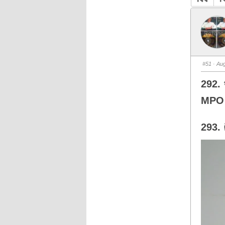
#51
· Aug
292. 
MPO 
293. 