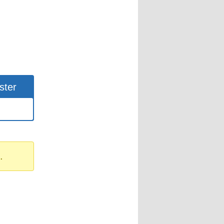
ster
.