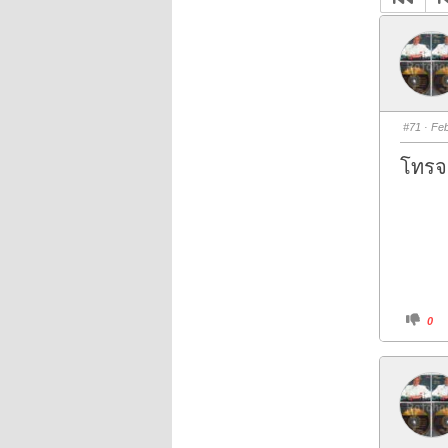
#71
· Feb
โทรจ
C
0
l
i
c
k
f
o
r
t
h
u
m