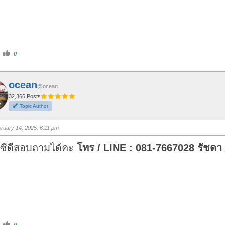
C
0
l
i
c
k
f
ocean
o
@ocean
r
t
32,366 Posts
h
Topic Author
u
m
b
s
ruary 14, 2025, 6:11 pm
u
p
.
ซีดีสอบถามได้คะ
โทร / LINE : 081-7667028 รัชดา
C
0