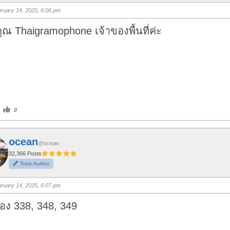
b
s
ruary 14, 2025, 6:06 pm
u
p
.
ณ Thaigramophone เจ้าของพื้นที่ค่ะ
C
0
l
i
c
k
f
ocean
o
@ocean
r
t
32,366 Posts
h
Topic Author
u
m
b
s
ruary 14, 2025, 6:07 pm
u
p
.
อง 338, 348, 349