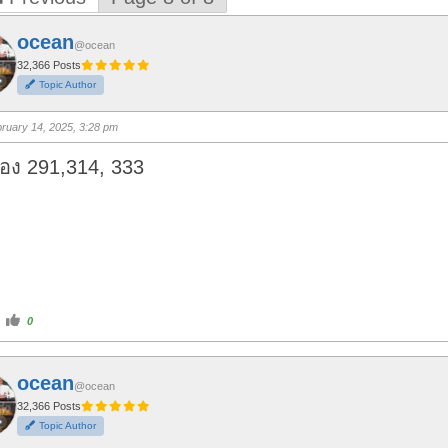
ocean
@ocean
32,366 Posts
Topic Author
ruary 14, 2025, 3:28 pm
อง 291,314, 333
C
0
l
i
c
k
f
ocean
o
@ocean
r
t
32,366 Posts
h
Topic Author
u
m