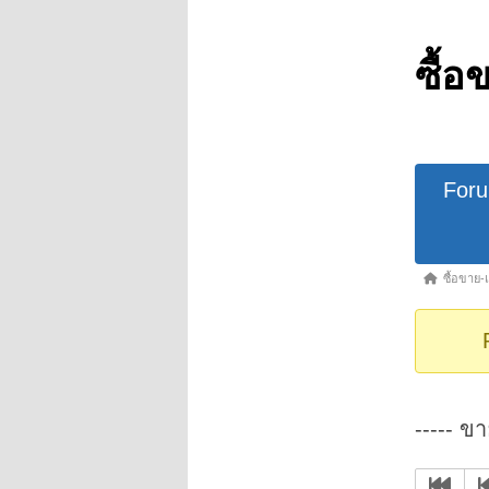
ซื้อ
Forum
For
Navigat
Forum
ซื้อขาย-
breadcrumb
-
You
are
here:
----- ขา