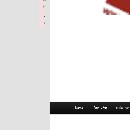
p
li
n
k
Failed to initialize plugin: wplink
Main
Home
เว็บบอร์ด
สมัครสม
menu