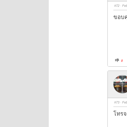
b
s
#72
· Feb
d
o
w
ขอบคุ
n
.
C
0
l
i
c
k
f
o
r
t
h
u
m
b
s
#73
· Feb
d
o
w
โทรจ
n
.