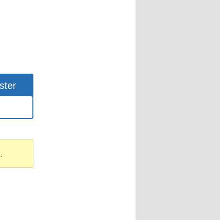
ster
.