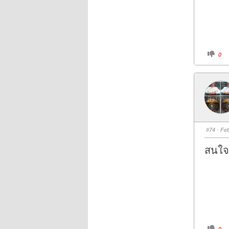
C
0
l
i
c
k
f
o
r
t
h
u
m
b
s
#74
· Feb
d
o
w
สนใจ
n
.
C
0