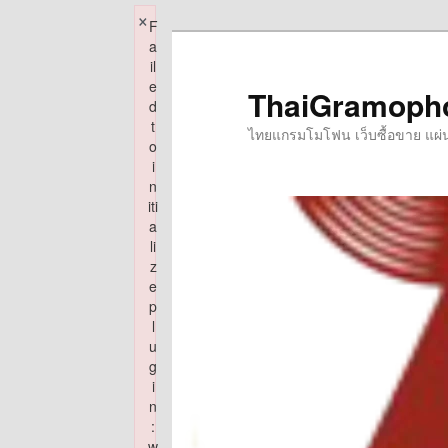
×
F
Skip
a
to
il
e
primary
ThaiGramoph
d
content
t
ไทยแกรมโมโฟน เว็บซื้อขาย แผ่นเส
o
i
n
iti
a
li
z
e
p
l
u
g
i
n
:
w