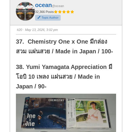
f
f
ocean
o
o
@ocean
r
r
t
t
32,366 Posts
h
h
Topic Author
u
u
m
m
b
b
s
s
#20
· May 13, 2026, 3:02 pm
d
u
o
p
w
.
37. Chemistry One x One มีกล่อง
n
.
สวม แผ่นสวย / Made in Japan / 100-
38. Yumi Yamagata Appreciation มี
โอบิ 10 เพลง แผ่นสวย / Made in
Japan / 90-