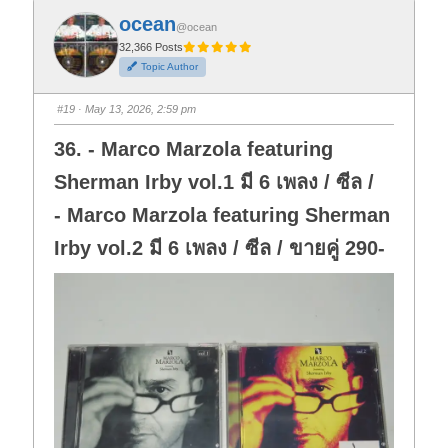
k
k
f
f
ocean
o
o
@ocean
r
r
t
t
32,366 Posts
h
h
Topic Author
u
u
m
m
b
b
s
s
#19
· May 13, 2026, 2:59 pm
d
u
o
p
w
.
36. - Marco Marzola featuring
n
.
Sherman Irby vol.1 มี 6 เพลง / ซีล /
- Marco Marzola featuring Sherman
Irby vol.2 มี 6 เพลง / ซีล / ขายคู่ 290-