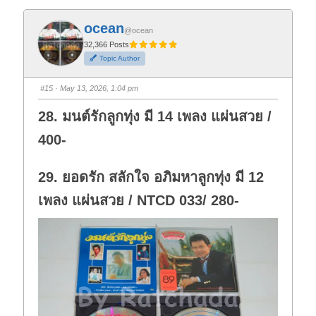
c
c
k
k
f
f
ocean
o
o
@ocean
r
r
t
t
32,366 Posts
h
h
Topic Author
u
u
m
m
b
b
s
s
#15
· May 13, 2026, 1:04 pm
d
u
o
p
w
.
28. มนต์รักลูกทุ่ง มี 14 เพลง แผ่นสวย /
n
.
400-
29. ยอดรัก สลักใจ อภิมหาลูกทุ่ง มี 12
เพลง แผ่นสวย / NTCD 033/ 280-