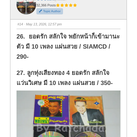
r
r
t
t
32,366 Posts
h
h
Topic Author
u
u
m
m
b
b
s
s
#14
· May 13, 2026, 12:57 pm
d
u
o
p
w
.
26. ยอดรัก สลักใจ พยักหน้าก็เข้ามานะ
n
.
ตัว มี 10 เพลง แผ่นสวย / SIAMCD /
290-
27. ลูกทุ่งเสียงทอง 4 ยอดรัก สลักใจ
แว่นวิเศษ มี 10 เพลง แผ่นสวย / 350-