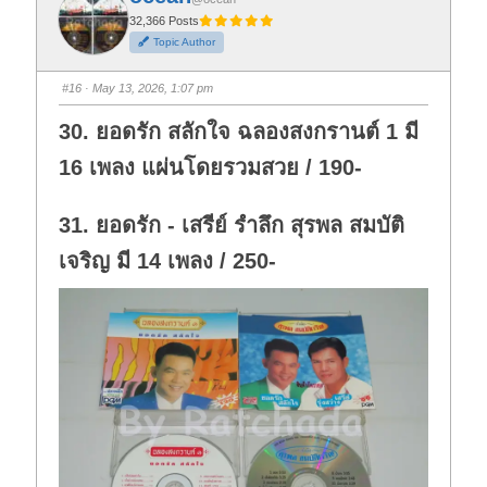
r
r
t
t
32,366 Posts
h
h
Topic Author
u
u
m
m
b
b
s
s
#16
· May 13, 2026, 1:07 pm
d
u
o
p
w
.
30. ยอดรัก สลักใจ ฉลองสงกรานต์ 1 มี
n
.
16 เพลง แผ่นโดยรวมสวย / 190-
31. ยอดรัก - เสรีย์ รำลึก สุรพล สมบัติ
เจริญ มี 14 เพลง / 250-