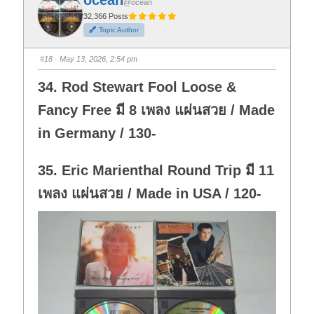
@ocean
r
r
t
t
32,366 Posts
h
h
Topic Author
u
u
m
m
b
b
s
s
#18
· May 13, 2026, 2:54 pm
d
u
o
p
w
.
34. Rod Stewart Fool Loose &
n
.
Fancy Free มี 8 เพลง แผ่นสวย / Made
in Germany / 130-
35. Eric Marienthal Round Trip มี 11
เพลง แผ่นสวย / Made in USA / 120-