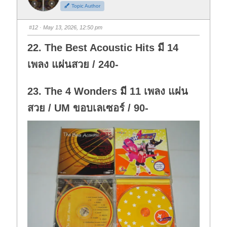
h
h
Topic Author
u
u
m
m
b
b
s
s
#12
· May 13, 2026, 12:50 pm
d
u
o
p
w
.
22. The Best Acoustic Hits มี 14
n
.
เพลง แผ่นสวย / 240-
23. The 4 Wonders มี 11 เพลง แผ่น
สวย / UM ขอบเลเซอร์ / 90-