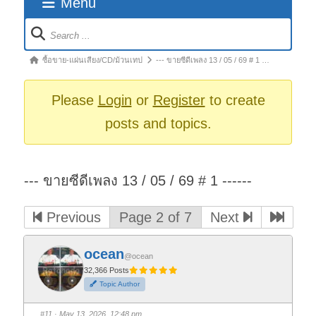
Menu
Forum
Navigation
Forum
ซื้อขาย-แผ่นเสียง/CD/ม้วนเทป
--- ขายซีดีเพลง 13 / 05 / 69 # 1 …
breadcrumbs
-
Please
Login
or
Register
to create
You
posts and topics.
are
here:
--- ขายซีดีเพลง 13 / 05 / 69 # 1 ------
Previous
Page 2 of 7
Next
ocean
@ocean
32,366 Posts
Topic Author
#11
· May 13, 2026, 12:48 pm