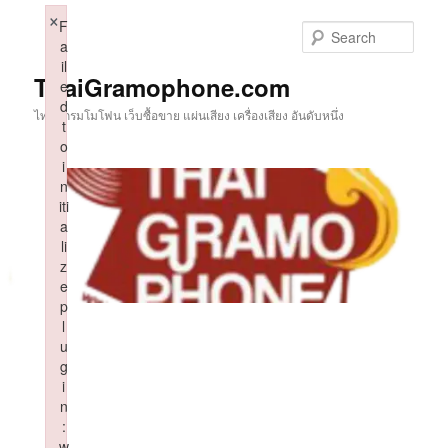
Skip
×
F
to
Sear
a
primary
il
content
ThaiGramophone.com
e
d
ไทยแกรมโมโฟน เว็บซื้อขาย แผ่นเสียง เครื่องเสียง อันดับหนึ่ง
t
o
i
n
iti
a
li
z
e
p
l
u
g
i
n
:
w