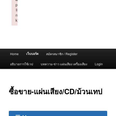
p
li
n
k
Failed to initialize plugin: wplink
Main
เว็บบอร์ด
Home
สมัครสมาชิก / Register
menu
อธิบายการใช้เวป
บทความ-ข่าว แผ่นเสียง เครื่องเสียง
Login
ซื้อขาย-แผ่นเสียง/CD/ม้วนเทป