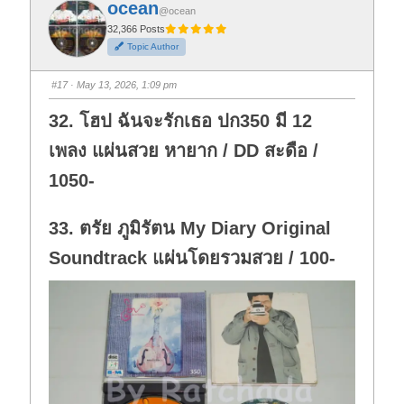
ocean
o
o
@ocean
r
r
t
t
32,366 Posts
h
h
Topic Author
u
u
m
m
b
b
s
s
#17
· May 13, 2026, 1:09 pm
d
u
o
p
w
.
32. โฮป ฉันจะรักเธอ ปก350 มี 12
n
.
เพลง แผ่นสวย หายาก / DD สะดือ /
1050-
33. ตรัย ภูมิรัตน My Diary Original
Soundtrack แผ่นโดยรวมสวย / 100-