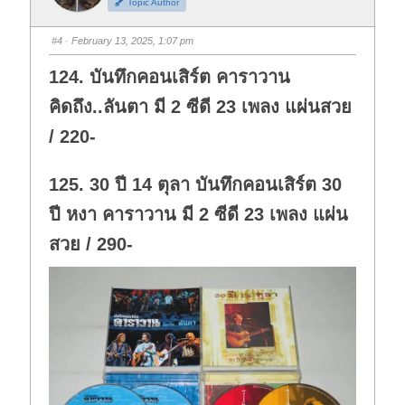
Topic Author
u
u
m
m
b
b
s
s
#4
· February 13, 2025, 1:07 pm
d
u
o
p
w
.
124. บันทึกคอนเสิร์ต คาราวาน
n
.
คิดถึง..ลันตา มี 2 ซีดี 23 เพลง แผ่นสวย
/ 220-
125. 30 ปี 14 ตุลา บันทึกคอนเสิร์ต 30
ปี หงา คาราวาน มี 2 ซีดี 23 เพลง แผ่น
สวย / 290-