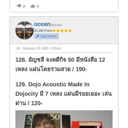
C
C
0
0
l
l
i
i
c
c
k
k
f
f
ocean
o
o
@ocean
r
r
t
t
32,366 Posts
h
h
Topic Author
u
u
m
m
b
b
s
s
#6
· February 13, 2025, 1:10 pm
d
u
o
p
w
.
128. อัญชลี จงคดีกิจ 50 มีหนังสือ 12
n
.
เพลง แผ่นโดยรวมสวย / 190-
129. Dojo Acoustic Made In
Dojocity มี 7 เพลง แผ่นมีรอยเยอะ เล่น
ผ่าน / 120-