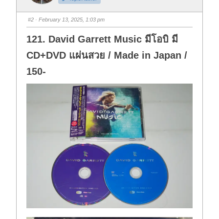
b
b
s
s
d
u
o
p
#2
· February 13, 2025, 1:03 pm
w
.
n
.
121. David Garrett Music มีโอบิ มี
CD+DVD แผ่นสวย / Made in Japan /
150-