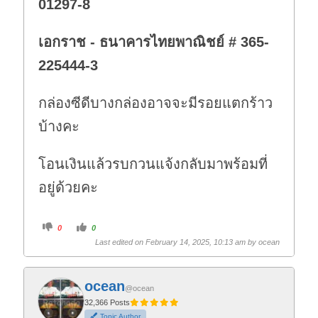
01297-8
เอกราช - ธนาคารไทยพาณิชย์ # 365-
225444-3
กล่องซีดีบางกล่องอาจจะมีรอยแตกร้าว
บ้างคะ
โอนเงินแล้วรบกวนแจ้งกลับมาพร้อมที่
อยู่ด้วยคะ
C
C
0
0
l
l
i
i
Last edited on February 14, 2025, 10:13 am by
ocean
c
c
k
k
f
f
o
o
r
r
ocean
t
t
@ocean
h
h
32,366 Posts
u
u
m
m
Topic Author