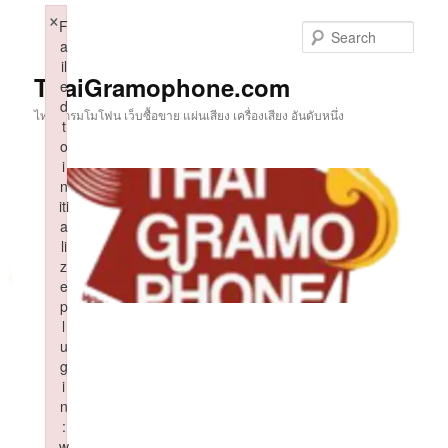
Skip
×
F
to
Sear
a
primary
il
content
ThaiGramophone.com
e
d
ไทยแกรมโมโฟน เว็บซื้อขาย แผ่นเสียง เครื่องเสียง อันดับหนึ่ง
t
o
i
n
iti
a
li
z
e
p
l
u
g
i
n
:
w