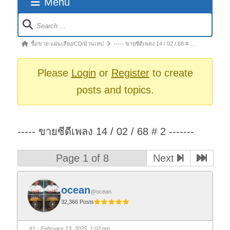
Menu
Forum
Navigation
Forum
ซื้อขาย-แผ่นเสียง/CD/ม้วนเทป
----- ขายซีดีเพลง 14 / 02 / 68 # …
breadcrumbs
-
Please
Login
or
Register
to create
You
posts and topics.
are
here:
----- ขายซีดีเพลง 14 / 02 / 68 # 2 -------
Page 1 of 8
Next
ocean
@ocean
32,366 Posts
#1
· February 13, 2025, 1:02 pm