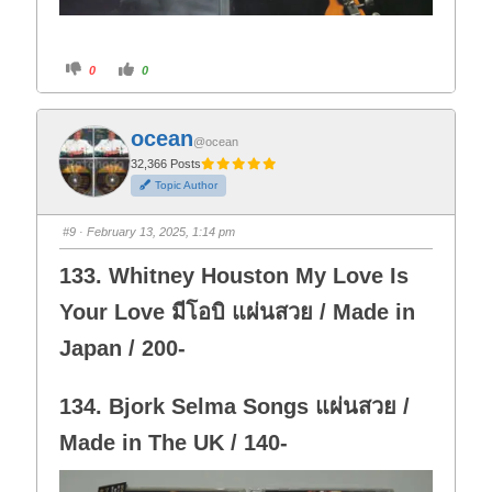
C
C
0
0
l
l
i
i
c
c
k
k
f
f
ocean
o
o
@ocean
r
r
t
t
32,366 Posts
h
h
Topic Author
u
u
m
m
b
b
s
s
#9
· February 13, 2025, 1:14 pm
d
u
o
p
w
.
133. Whitney Houston My Love Is
n
.
Your Love มีโอบิ แผ่นสวย / Made in
Japan / 200-
134. Bjork Selma Songs แผ่นสวย /
Made in The UK / 140-