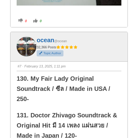
C
C
0
0
l
l
i
i
c
c
k
k
f
f
ocean
o
o
@ocean
r
r
t
t
32,366 Posts
h
h
Topic Author
u
u
m
m
b
b
s
s
#7
· February 13, 2025, 1:11 pm
d
u
o
p
w
.
130. My Fair Lady Original
n
.
Soundtrack / ซีล / Made in USA /
250-
131. Doctor Zhivago Soundtrack &
Original Hit มี 14 เพลง แผ่นสวย /
Made in Japan / 120-