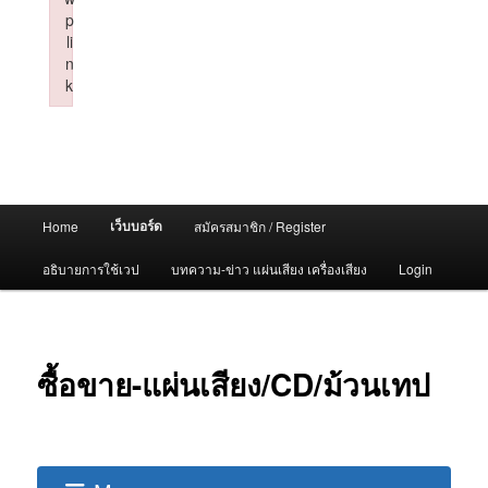
p
li
n
k
Failed to initialize plugin: wplink
Main
เว็บบอร์ด
Home
สมัครสมาชิก / Register
menu
อธิบายการใช้เวป
บทความ-ข่าว แผ่นเสียง เครื่องเสียง
Login
ซื้อขาย-แผ่นเสียง/CD/ม้วนเทป