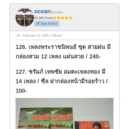
c
c
k
k
f
f
ocean
o
o
@ocean
r
r
t
t
32,366 Posts
h
h
Topic Author
u
u
m
m
b
b
s
s
#5
· February 13, 2025, 1:08 pm
d
u
o
p
w
.
126. เพลงพระราชนิพนธ์ ชุด สายฝน มี
n
.
กล่องสวม 12 เพลง แผ่นสวย / 240-
127. ชรัมภ์ เทพชัย อมตะเพลงทอง มี
14 เพลง / ซีล ฝากล่องหน้ามีรอยร้าว /
100-