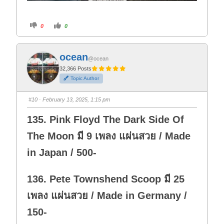
C
C
0
0
l
l
i
i
c
c
k
k
f
f
ocean
o
o
@ocean
r
r
t
t
32,366 Posts
h
h
Topic Author
u
u
m
m
b
b
s
s
#10
· February 13, 2025, 1:15 pm
d
u
o
p
w
.
135. Pink Floyd The Dark Side Of
n
.
The Moon มี 9 เพลง แผ่นสวย / Made
in Japan / 500-
136. Pete Townshend Scoop มี 25
เพลง แผ่นสวย / Made in Germany /
150-