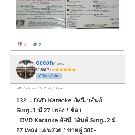
C
C
0
0
l
l
i
i
c
c
k
k
f
f
ocean
o
o
@ocean
r
r
t
t
32,366 Posts
h
h
Topic Author
u
u
m
m
b
b
s
s
#8
· February 13, 2025, 1:13 pm
d
u
o
p
w
.
132. - DVD Karaoke อัสนี-วสันต์
n
.
Sing..1 มี 27 เพลง / ซีล /
- DVD Karaoke อัสนี-วสันต์ Sing..2 มี
27 เพลง แผ่นสวย / ขายคู่ 380-