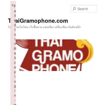
Skip
×
F
to
Sear
a
primary
il
content
ThaiGramophone.com
e
d
ไทยแกรมโมโฟน เว็บซื้อขาย แผ่นเสียง เครื่องเสียง อันดับหนึ่ง
t
o
i
n
iti
a
li
z
e
p
l
u
g
i
n
:
w