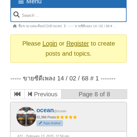
Menu
Forum
Navigation
Forum
ซื้อขาย-แผ่นเสียง/CD/ม้วนเทป
----- ขายซีดีเพลง 14 / 02 / 68 # …
breadcrumbs
-
Please
Login
or
Register
to create
You
posts and topics.
are
here:
----- ขายซีดีเพลง 14 / 02 / 68 # 1 -------
Previous
Page 8 of 8
ocean
@ocean
32,366 Posts
Topic Author
#71
· February 13, 2025, 12:56 pm