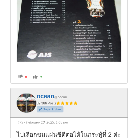
C
C
0
0
l
l
i
i
c
c
k
k
f
f
ocean
o
o
@ocean
r
r
t
t
32,366 Posts
h
h
Topic Author
u
u
m
m
b
b
s
s
#73
· February 13, 2025, 1:05 pm
d
u
o
p
w
.
ไปเลือกชมแผ่นซีดีต่อได้ในกระทู้ที่ 2 ค่ะ
n
.