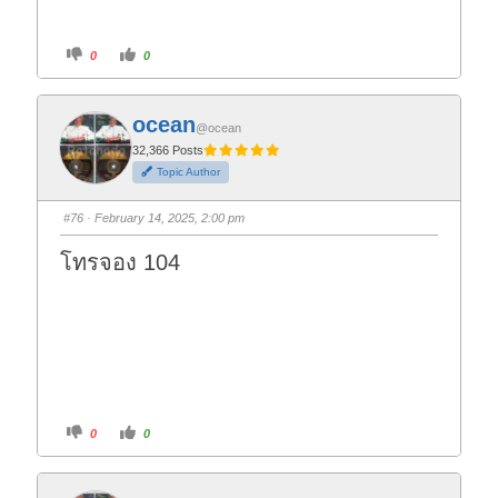
C
C
0
0
l
l
i
i
c
c
k
k
f
f
ocean
o
o
@ocean
r
r
t
t
32,366 Posts
h
h
Topic Author
u
u
m
m
b
b
s
s
#76
· February 14, 2025, 2:00 pm
d
u
o
p
w
.
โทรจอง 104
n
.
C
C
0
0
l
l
i
i
c
c
k
k
f
f