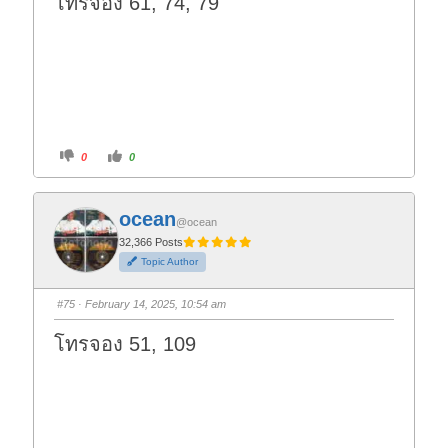
โทรจอง 61, 74, 79
.
C
C
0
0
l
l
i
i
c
c
k
k
f
f
ocean
o
o
@ocean
r
r
t
t
32,366 Posts
h
h
Topic Author
u
u
m
m
b
b
s
s
#75
· February 14, 2025, 10:54 am
d
u
o
p
w
.
โทรจอง 51, 109
n
.