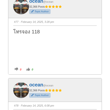
ocean
o
o
@ocean
r
r
t
t
32,366 Posts
h
h
Topic Author
u
u
m
m
b
b
s
s
#77
· February 14, 2025, 3:28 pm
d
u
o
p
w
.
โทรจอง 118
n
.
C
C
0
0
l
l
i
i
c
c
k
k
f
f
ocean
o
o
@ocean
r
r
t
t
32,366 Posts
h
h
Topic Author
u
u
m
m
b
b
s
s
#78
· February 14, 2025, 6:08 pm
d
u
o
p