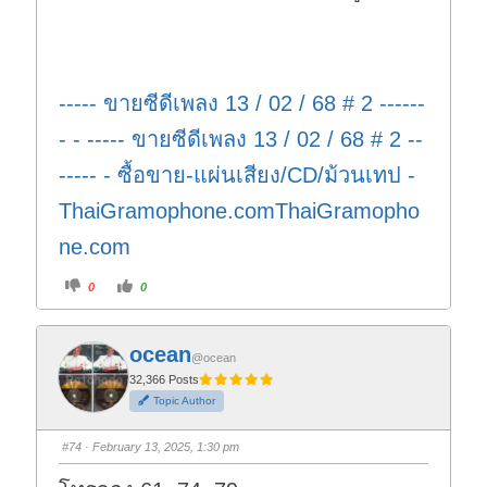
----- ขายซีดีเพลง 13 / 02 / 68 # 2 ------
- - ----- ขายซีดีเพลง 13 / 02 / 68 # 2 --
----- - ซื้อขาย-แผ่นเสียง/CD/ม้วนเทป -
ThaiGramophone.comThaiGramopho
ne.com
C
C
0
0
l
l
i
i
c
c
k
k
f
f
ocean
o
o
@ocean
r
r
t
t
32,366 Posts
h
h
Topic Author
u
u
m
m
b
b
s
s
#74
· February 13, 2025, 1:30 pm
d
u
o
p
w
.
n