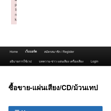
p
li
n
k
Failed to initialize plugin: wplink
Main
เว็บบอร์ด
Home
สมัครสมาชิก / Register
menu
อธิบายการใช้เวป
บทความ-ข่าว แผ่นเสียง เครื่องเสียง
Login
ซื้อขาย-แผ่นเสียง/CD/ม้วนเทป