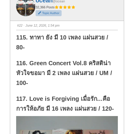
ocean
o
o
@ocean
r
r
t
t
32,366 Posts
h
h
Topic Author
u
u
m
m
b
b
s
s
#22
· June 12, 2026, 1:54 pm
d
u
o
p
w
.
115. ทาทา ยัง มี 10 เพลง แผ่นสวย /
n
.
80-
116. Green Concert Vol.8 คริสติน่า
หัวใจขอมา มี 2 เพลง แผ่นสวย / UM /
100-
117. Love is Forgiving เมื่อรัก...คือ
การให้อภัย มี 16 เพลง แผ่นสวย / 120-