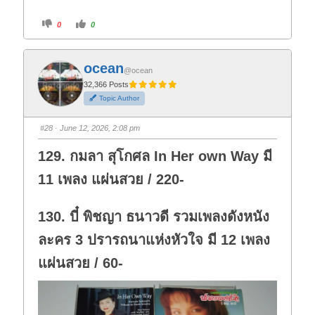
C
C
0
0
l
l
i
i
c
c
k
k
f
f
ocean
o
o
@ocean
r
r
t
t
32,366 Posts
h
h
Topic Author
u
u
m
m
b
b
s
s
#28
· June 12, 2026, 2:08 pm
d
u
o
p
w
.
129. กมลา สุโกศล In Her own Way มี
n
.
11 เพลง แผ่นสวย / 220-
130. บี๋ พิชญา ธนาวดี รวมเพลงดังหนัง
ละคร 3 ปรารถนาแห่งหัวใจ มี 12 เพลง
แผ่นสวย / 60-