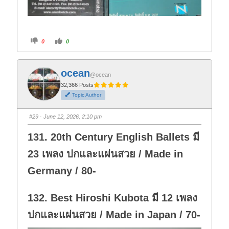
C
C
0
0
l
l
i
i
c
c
k
k
f
f
ocean
o
o
@ocean
r
r
t
t
32,366 Posts
h
h
Topic Author
u
u
m
m
b
b
s
s
#29
· June 12, 2026, 2:10 pm
d
u
o
p
w
.
131. 20th Century English Ballets มี
n
.
23 เพลง ปกและแผ่นสวย / Made in
Germany / 80-
132. Best Hiroshi Kubota มี 12 เพลง
ปกและแผ่นสวย / Made in Japan / 70-