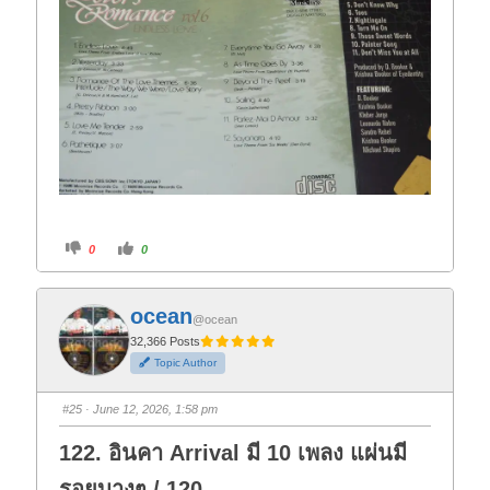
C
C
0
0
l
l
i
i
c
c
k
k
f
f
ocean
o
o
@ocean
r
r
t
t
32,366 Posts
h
h
Topic Author
u
u
m
m
b
b
s
s
#25
· June 12, 2026, 1:58 pm
d
u
o
p
w
.
122. อินคา Arrival มี 10 เพลง แผ่นมี
n
.
รอยบางๆ / 120-