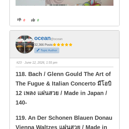
C
C
0
0
l
l
i
i
c
c
k
k
f
f
ocean
o
o
@ocean
r
r
t
t
32,366 Posts
h
h
Topic Author
u
u
m
m
b
b
s
s
#23
· June 12, 2026, 1:55 pm
d
u
o
p
w
.
118. Bach / Glenn Gould The Art of
n
.
The Fugue & Italian Concerto มีโอบิ
12 เพลง แผ่นสวย / Made in Japan /
140-
119. An Der Schonen Blauen Donau
Vienna Waltzes แผ่นสวย / Made in