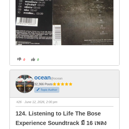
C
C
0
0
l
l
i
i
c
c
k
k
f
f
ocean
o
o
@ocean
r
r
t
t
32,366 Posts
h
h
Topic Author
u
u
m
m
b
b
s
s
#26
· June 12, 2026, 2:00 pm
d
u
o
p
w
.
124. Listening to Life The Bose
n
.
Experience Soundtrack มี 16 เพลง