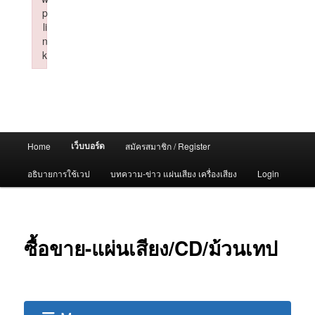
p
li
n
k
Failed to initialize plugin: wplink
Main
เว็บบอร์ด
Home
สมัครสมาชิก / Register
menu
อธิบายการใช้เวป
บทความ-ข่าว แผ่นเสียง เครื่องเสียง
Login
ซื้อขาย-แผ่นเสียง/CD/ม้วนเทป