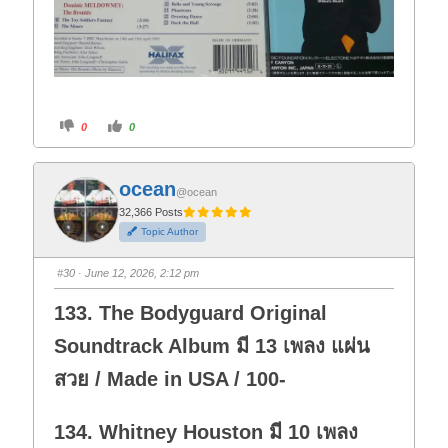
C
C
0
0
l
l
i
i
c
c
k
k
f
f
ocean
o
o
@ocean
r
r
t
t
32,366 Posts
h
h
Topic Author
u
u
m
m
b
b
s
s
#30
· June 12, 2026, 2:12 pm
d
u
o
p
w
.
133. The Bodyguard Original
n
.
Soundtrack Album มี 13 เพลง แผ่น
สวย / Made in USA / 100-
134. Whitney Houston มี 10 เพลง