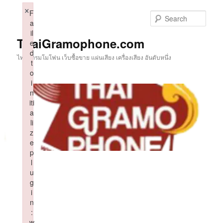
Skip
×
F
to
Sear
a
primary
il
content
ThaiGramophone.com
e
d
ไทยแกรมโมโฟน เว็บซื้อขาย แผ่นเสียง เครื่องเสียง อันดับหนึ่ง
t
o
i
n
iti
a
li
z
e
p
l
u
g
i
n
:
w