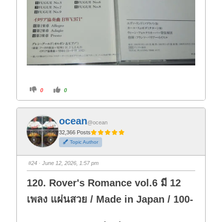
C
C
0
0
l
l
i
i
c
c
k
k
f
f
ocean
o
o
@ocean
r
r
t
t
32,366 Posts
h
h
Topic Author
u
u
m
m
b
b
s
s
#24
· June 12, 2026, 1:57 pm
d
u
o
p
w
.
120. Rover's Romance vol.6 มี 12
n
.
เพลง แผ่นสวย / Made in Japan / 100-