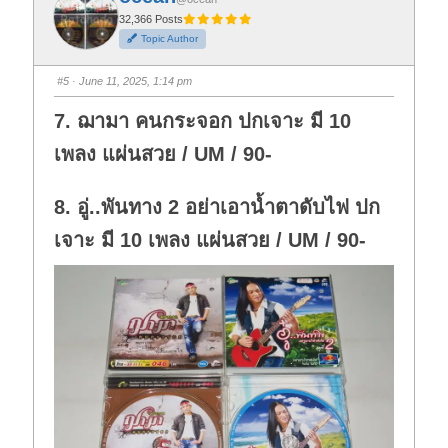
r
r
t
t
32,366 Posts
h
h
Topic Author
u
u
m
m
b
b
s
s
#5
· June 11, 2025, 1:14 pm
d
u
o
p
w
.
7. ฌามา คนกระจอก ปกเจาะ มี 10
n
.
เพลง แผ่นสวย / UM / 90-
8. อู่..พันทาง 2 อย่าเอาน้ำตาดับไฟ ปก
เจาะ มี 10 เพลง แผ่นสวย / UM / 90-