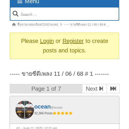
Menu
Forum
Navigation
Forum
ซื้อขาย-แผ่นเสียง/CD/ม้วนเทป
----- ขายซีดีเพลง 11 / 06 / 68 # …
breadcrumbs
-
Please
Login
or
Register
to create
You
posts and topics.
are
here:
----- ขายซีดีเพลง 11 / 06 / 68 # 1 -------
Page 1 of 7
Next
ocean
@ocean
32,366 Posts
#1
· June 11, 2025, 12:21 pm