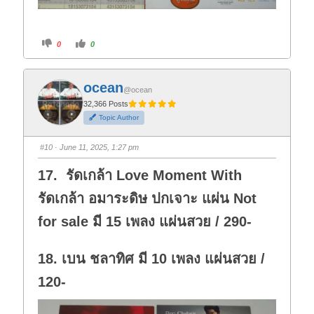
C
C
0
0
l
l
i
i
c
c
k
k
f
f
ocean
o
o
@ocean
r
r
t
t
32,366 Posts
h
h
Topic Author
u
u
m
m
b
b
s
s
#10
· June 11, 2025, 1:27 pm
d
u
o
p
w
.
17. รัดเกล้า Love Moment With
n
.
รัดเกล้า อมาระดิษ ปกเจาะ แผ่น Not
for sale มี 15 เพลง แผ่นสวย / 290-
18. เบน ชลาทิศ มี 10 เพลง แผ่นสวย /
120-