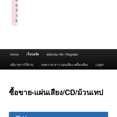
p
li
n
k
Failed to initialize plugin: wplink
Main
เว็บบอร์ด
Home
สมัครสมาชิก / Register
menu
อธิบายการใช้เวป
บทความ-ข่าว แผ่นเสียง เครื่องเสียง
Login
ซื้อขาย-แผ่นเสียง/CD/ม้วนเทป