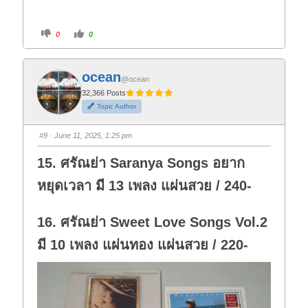
C
C
0
0
l
l
i
i
c
c
k
k
f
f
ocean
o
o
@ocean
r
r
t
t
32,366 Posts
h
h
Topic Author
u
u
m
m
b
b
s
s
#9
· June 11, 2025, 1:25 pm
d
u
o
p
w
.
15. ศรัณย่า Saranya Songs อยาก
n
.
หยุดเวลา มี 13 เพลง แผ่นสวย / 240-
16. ศรัณย่า Sweet Love Songs Vol.2
มี 10 เพลง แผ่นทอง แผ่นสวย / 220-