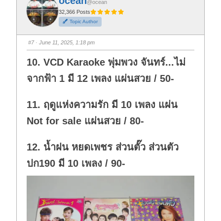
ocean
o
o
@ocean
r
r
t
t
32,366 Posts
h
h
Topic Author
u
u
m
m
b
b
s
s
#7
· June 11, 2025, 1:18 pm
d
u
o
p
w
.
10. VCD Karaoke พุ่มพวง จันทร์...ไม่
n
.
จากฟ้า 1 มี 12 เพลง แผ่นสวย / 50-
11. ฤดูแห่งความรัก มี 10 เพลง แผ่น
Not for sale แผ่นสวย / 80-
12. น้ำฝน หยดเพชร ส่วนตั๊ว ส่วนตัว
ปก190 มี 10 เพลง / 90-