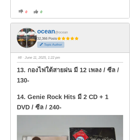
C
C
0
0
l
l
i
i
c
c
k
k
f
f
ocean
o
o
@ocean
r
r
t
t
32,366 Posts
h
h
Topic Author
u
u
m
m
b
b
s
s
#8
· June 11, 2025, 1:22 pm
d
u
o
p
w
.
13. กองไฟใต้สายฝน มี 12 เพลง / ซีล /
n
.
130-
14. Genie Rock Hits มี 2 CD + 1
DVD / ซีล / 240-