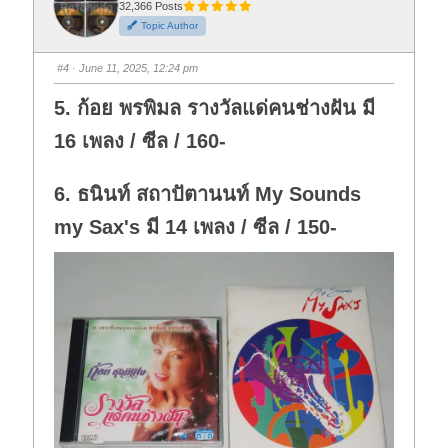
t
t
32,366 Posts
h
h
Topic Author
u
u
m
m
b
b
s
s
#4
· June 11, 2025, 12:24 pm
d
u
o
p
w
.
5. ก้อย พรพิมล รางวัลแด่คนช่างฝัน มี
n
.
16 เพลง / ซีล / 160-
6. ธนินท์ สถาปัตานนท์ My Sounds
my Sax's มี 14 เพลง / ซีล / 150-