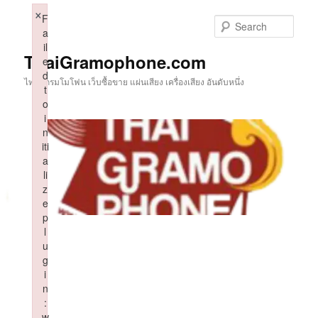
Skip
×
F
to
Sear
a
primary
il
content
ThaiGramophone.com
e
d
ไทยแกรมโมโฟน เว็บซื้อขาย แผ่นเสียง เครื่องเสียง อันดับหนึ่ง
t
o
i
n
iti
a
li
z
e
p
l
u
g
i
n
:
w