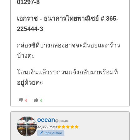
01297-8
เอกราช - ธนาคารไทยพาณิชย์ # 365-
225444-3
กล่องซีดีบางกล่องอาจจะมีรอยแตกร้าว
บ้างคะ
โอนเงินแล้วรบกวนแจ้งกลับมาพร้อมที่
อยู่ด้วยคะ
C
C
0
0
l
l
i
i
c
c
k
k
f
f
ocean
o
o
@ocean
r
r
t
t
32,366 Posts
h
h
Topic Author
u
u
m
m