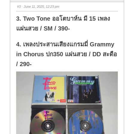
b
b
s
s
#3
· June 11, 2025, 12:23 pm
d
u
o
p
w
.
3. Two Tone ออโตบาห์น มี 15 เพลง
n
.
แผ่นสวย / SM / 390-
4. เพลงประสานเสียงแกรมมี่ Grammy
in Chorus ปก350 แผ่นสวย / DD สะดือ
/ 290-