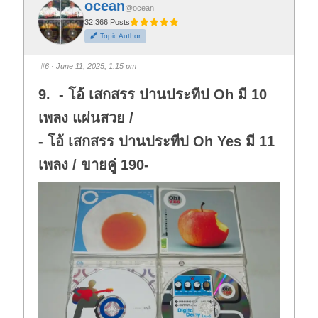
ocean
o
o
@ocean
r
r
t
t
32,366 Posts
h
h
Topic Author
u
u
m
m
b
b
s
s
#6
· June 11, 2025, 1:15 pm
d
u
o
p
w
.
9. - โอ้ เสกสรร ปานประทีป Oh มี 10
n
.
เพลง แผ่นสวย /
- โอ้ เสกสรร ปานประทีป Oh Yes มี 11
เพลง / ขายคู่ 190-